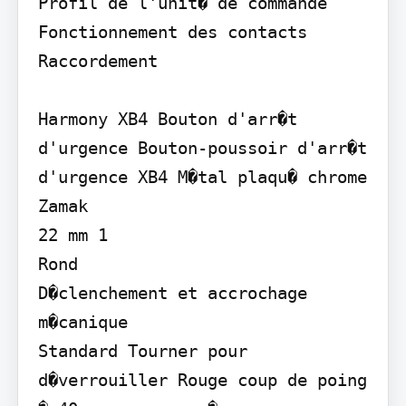
Profil de l'unit� de commande

Fonctionnement des contacts

Raccordement

Harmony XB4 Bouton d'arr�t 
d'urgence Bouton-poussoir d'arr�t 
d'urgence XB4 M�tal plaqu� chrome 
Zamak

22 mm 1

Rond

D�clenchement et accrochage 
m�canique

Standard Tourner pour 
d�verrouiller Rouge coup de poing 