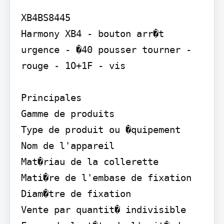
XB4BS8445

Harmony XB4 - bouton arr�t 
urgence - �40 pousser tourner - 
rouge - 1O+1F - vis

Principales

Gamme de produits

Type de produit ou �quipement

Nom de l'appareil

Mat�riau de la collerette

Mati�re de l'embase de fixation

Diam�tre de fixation

Vente par quantit� indivisible
