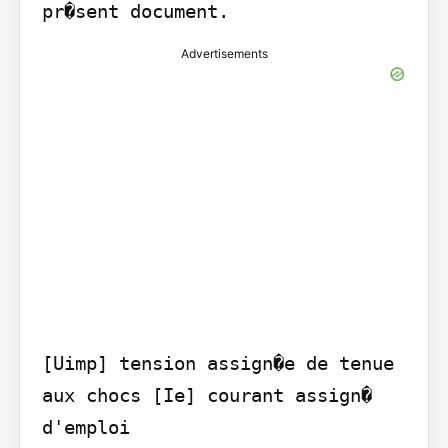
pr�sent document.
Advertisements
[Uimp] tension assign�e de tenue 
aux chocs [Ie] courant assign� 
d'emploi
