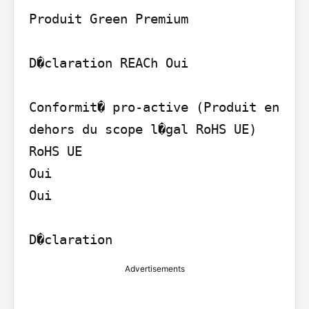
Produit Green Premium

D�claration REACh Oui

Conformit� pro-active (Produit en 
dehors du scope l�gal RoHS UE) 
RoHS UE

Oui

Oui

Advertisements