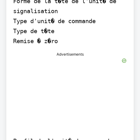
Forme de la t�te de l'unit� de 
signalisation

Type d'unit� de commande

Type de t�te

Remise � z�ro
Advertisements