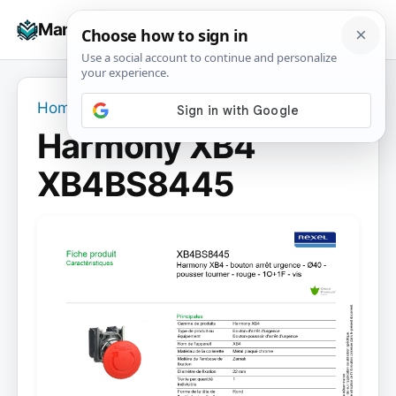
Skip
☰
Manuals+
to
To
content
na
Home
›
Harmony XB4 XB4BS8445
Harmony XB4
XB4BS8445