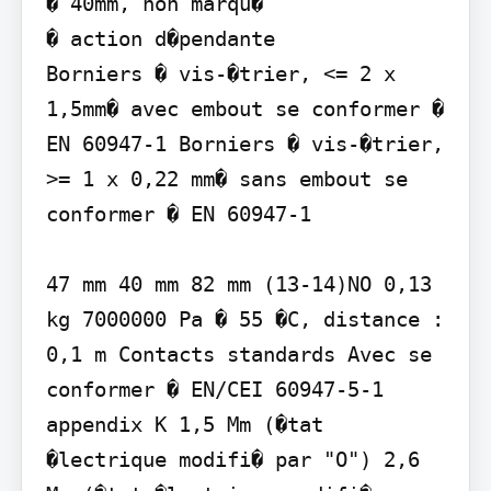
� 40mm, non marqu�

� action d�pendante

Borniers � vis-�trier, <= 2 x 
1,5mm� avec embout se conformer � 
EN 60947-1 Borniers � vis-�trier, 
>= 1 x 0,22 mm� sans embout se 
conformer � EN 60947-1

47 mm 40 mm 82 mm (13-14)NO 0,13 
kg 7000000 Pa � 55 �C, distance : 
0,1 m Contacts standards Avec se 
conformer � EN/CEI 60947-5-1 
appendix K 1,5 Mm (�tat 
�lectrique modifi� par "O") 2,6 