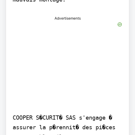
Advertisements
COOPER S�CURIT� SAS s'engage � 
assurer la p�rennit� des pi�ces 