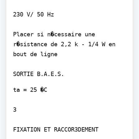
230 V/ 50 Hz

Placer si n�cessaire une 
r�sistance de 2,2 k - 1/4 W en 
bout de ligne

ta = 25 �C

3

FIXATION ET RACCOR3DEMENT
