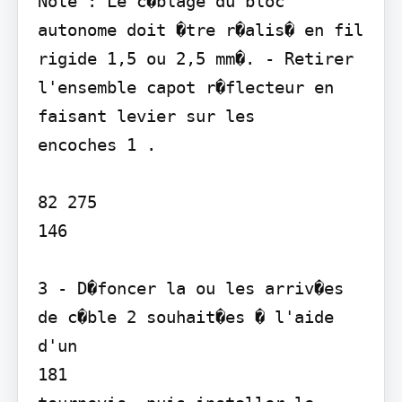
Note : Le c�blage du bloc 
autonome doit �tre r�alis� en fil 
rigide 1,5 ou 2,5 mm�. - Retirer 
l'ensemble capot r�flecteur en 
faisant levier sur les

encoches 1 .

82 275

146

3 - D�foncer la ou les arriv�es 
de c�ble 2 souhait�es � l'aide 
d'un

181
