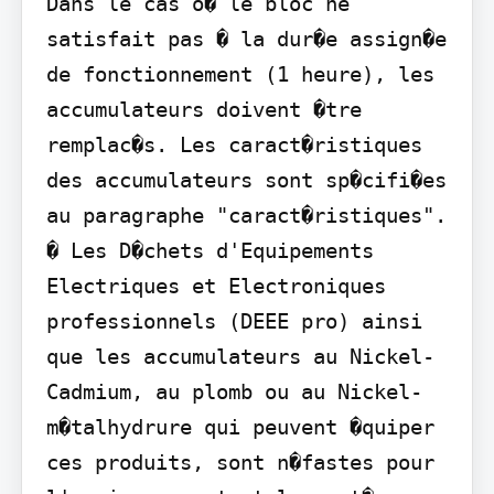
Dans le cas o� le bloc ne 
satisfait pas � la dur�e assign�e 
de fonctionnement (1 heure), les 
accumulateurs doivent �tre 
remplac�s. Les caract�ristiques 
des accumulateurs sont sp�cifi�es 
au paragraphe "caract�ristiques".

� Les D�chets d'Equipements 
Electriques et Electroniques 
professionnels (DEEE pro) ainsi 
que les accumulateurs au Nickel-
Cadmium, au plomb ou au Nickel-
m�talhydrure qui peuvent �quiper 
ces produits, sont n�fastes pour 