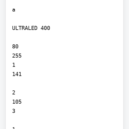
a

ULTRALED 400

80

255

1

141

2

105

3
