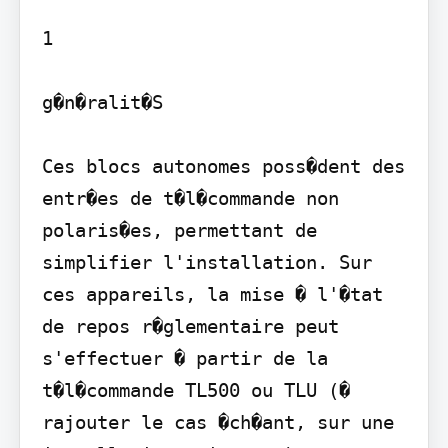
1

g�n�ralit�S

Ces blocs autonomes poss�dent des 
entr�es de t�l�commande non 
polaris�es, permettant de 
simplifier l'installation. Sur 
ces appareils, la mise � l'�tat 
de repos r�glementaire peut 
s'effectuer � partir de la 
t�l�commande TL500 ou TLU (� 
rajouter le cas �ch�ant, sur une 