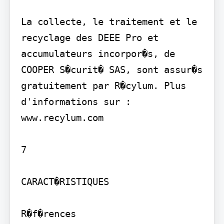
La collecte, le traitement et le 
recyclage des DEEE Pro et 
accumulateurs incorpor�s, de 
COOPER S�curit� SAS, sont assur�s 
gratuitement par R�cylum. Plus 
d'informations sur : 
www.recylum.com

7

CARACT�RISTIQUES

R�f�rences
