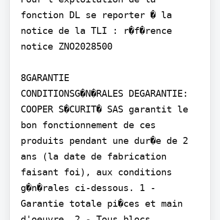
fonction DL se reporter � la 
notice de la TLI : r�f�rence 
notice ZNO2028500

8GARANTIE

CONDITIONSG�N�RALES DEGARANTIE: 
COOPER S�CURIT� SAS garantit le 
bon fonctionnement de ces 
produits pendant une dur�e de 2 
ans (la date de fabrication 
faisant foi), aux conditions 
g�n�rales ci-dessous. 1 - 
Garantie totale pi�ces et main 
d'oeuvre. 2 - Tous blocs 