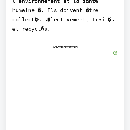
l'environnement et la sant� 
humaine �. Ils doivent �tre 
collect�s s�lectivement, trait�s 
et recycl�s.
Advertisements