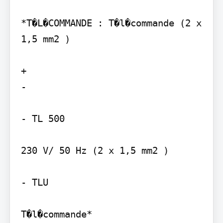
*T�L�COMMANDE : T�l�commande (2 x 
1,5 mm2 )

+

-

- TL 500

230 V/ 50 Hz (2 x 1,5 mm2 )

- TLU

T�l�commande*
