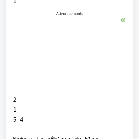
Advertisements
2

1

5 4
