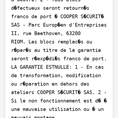
d�fectueux seront retourn�s 
franco de port � COOPER S�CURIT� 
SAS - Parc Europ�en d'Entreprises 
II, rue Beethoven, 63200

RIOM. Les blocs remplac�s ou 
r�par�s au titre de la garantie 
seront r�exp�di�s franco de port. 
LA GARANTIE ESTNULLE: 1 - En cas 
de transformation, modification 
ou r�paration en dehors des 
ateliers COOPER S�CURIT� SAS. 2 - 
Si le non fonctionnement est d� � 
une mauvaise utilisation ou � un 
mauvais montage.