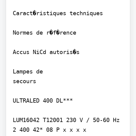
Caract�ristiques techniques

Normes de r�f�rence

Accus NiCd autoris�s

Lampes de

secours

ULTRALED 400 DL***

LUM16042 T12001 230 V / 50-60 Hz 
2 400 42* 08 P x x x x