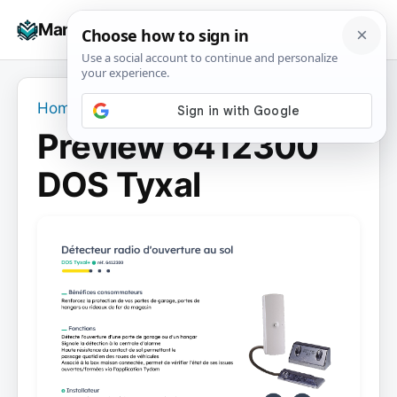
Skip
☰
Manuals+
to
To
content
na
Home
›
Preview 6412300 DOS Tyxal
Preview 6412300
DOS Tyxal