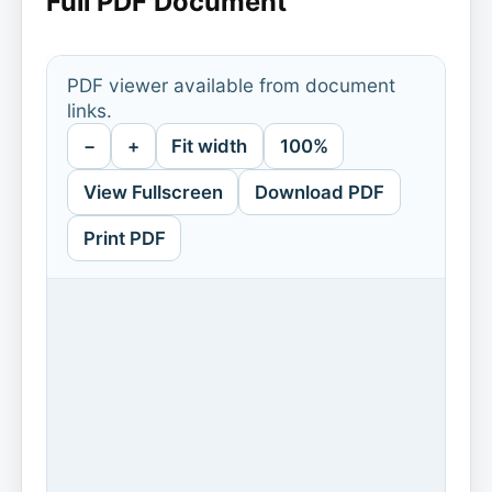
Full PDF Document
PDF viewer available from document
links.
−
+
Fit width
100%
View Fullscreen
Download PDF
Print PDF