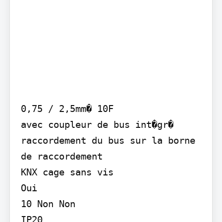
0,75 / 2,5mm� 10F

avec coupleur de bus int�gr� 
raccordement du bus sur la borne 
de raccordement

KNX cage sans vis

Oui

10 Non Non

IP20
