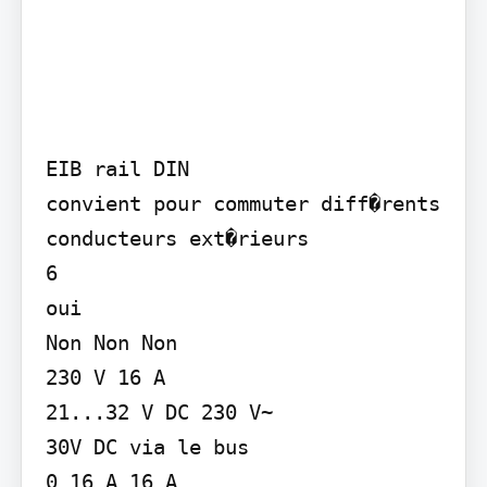
EIB rail DIN

convient pour commuter diff�rents 
conducteurs ext�rieurs

6

oui

Non Non Non

230 V 16 A

21...32 V DC 230 V~

30V DC via le bus

0 16 A 16 A
