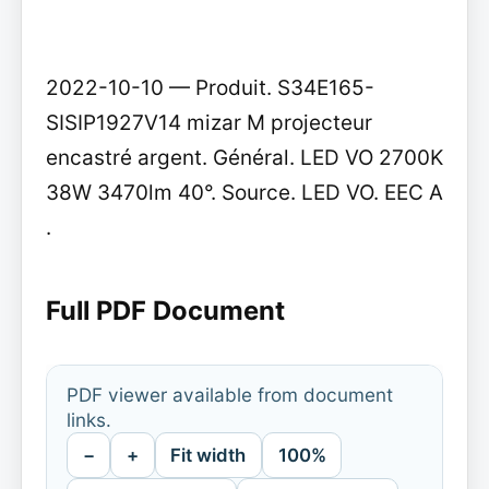
2022-10-10 — Produit. S34E165-
SISIP1927V14 mizar M projecteur
encastré argent. Général. LED VO 2700K
38W 3470lm 40°. Source. LED VO. EEC A
.
Full PDF Document
PDF viewer available from document
links.
−
+
Fit width
100%