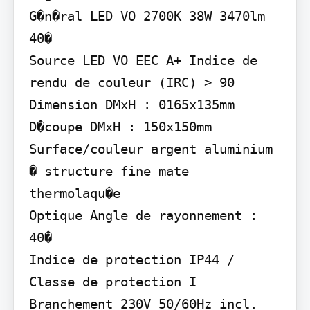
G�n�ral LED VO 2700K 38W 3470lm 
40�

Source LED VO EEC A+ Indice de 
rendu de couleur (IRC) > 90

Dimension DMxH : 0165x135mm 
D�coupe DMxH : 150x150mm

Surface/couleur argent aluminium 
� structure fine mate 
thermolaqu�e

Optique Angle de rayonnement : 
40�

Indice de protection IP44 / 
Classe de protection I

Branchement 230V 50/60Hz incl. 