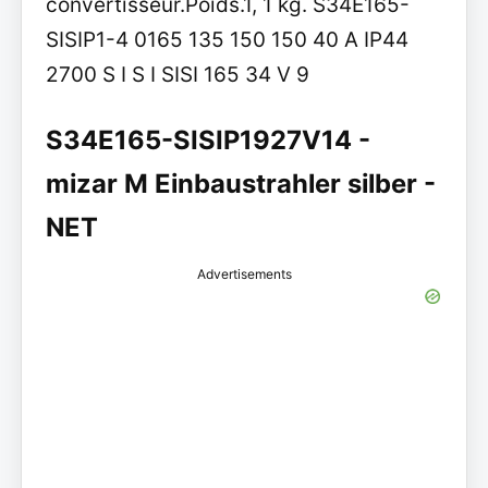
convertisseur.Poids.1, 1 kg. S34E165-
SISIP1-4 0165 135 150 150 40 A IP44
2700 S I S I SISI 165 34 V 9
S34E165-SISIP1927V14 -
mizar M Einbaustrahler silber -
NET
Advertisements