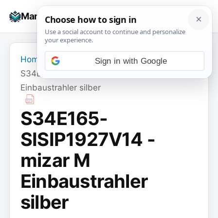
Skip
☰
Manuals+
to
To
content
na
Home
›
Sign in with Google
S34E165-SISIP1927V14 - mizar M
Einbaustrahler silber
S34E165-
SISIP1927V14 -
mizar M
Einbaustrahler
silber