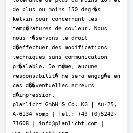
de plus ou moins 150 degr�s 
kelvin pour concernant les 
temp�ratures de couleur. Nous 
nous r�servons le droit 
d�effectuer des modifications 
techniques sans communication 
pr�alable. De m�me, aucune 
responsabilit� ne sera engag�e en 
cas d��ventuelles erreurs 
d�impression.

planlicht GmbH & Co. KG | Au-25, 
A-6134 Vomp | Tel.: +43 (0)5242-
71608 | info@planlicht.com | 
www.planlicht.com
