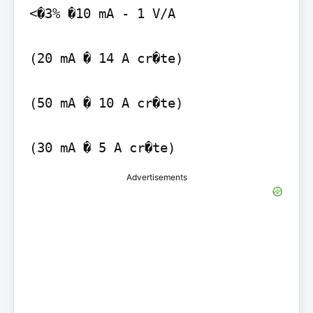
<�3% �10 mA - 1 V/A

(20 mA � 14 A cr�te)

(50 mA � 10 A cr�te)

(30 mA � 5 A cr�te)
Advertisements