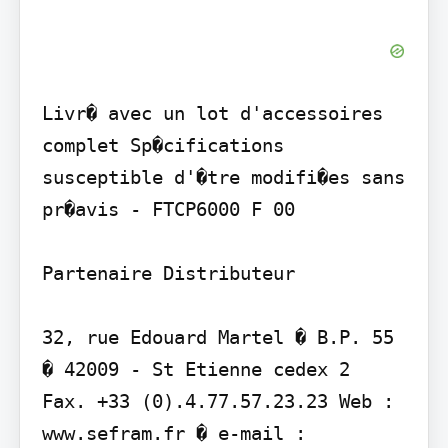
Livr� avec un lot d'accessoires 
complet Sp�cifications 
susceptible d'�tre modifi�es sans 
pr�avis - FTCP6000 F 00

Partenaire Distributeur

32, rue Edouard Martel � B.P. 55 
� 42009 - St Etienne cedex 2

Fax. +33 (0).4.77.57.23.23 Web : 
www.sefram.fr � e-mail : 