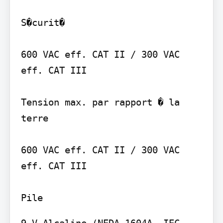
S�curit�

600 VAC eff. CAT II / 300 VAC 
eff. CAT III

Tension max. par rapport � la 
terre

600 VAC eff. CAT II / 300 VAC 
eff. CAT III

9 V Alcaline (NEDA 1604A, IEC 