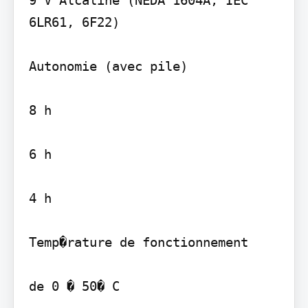
6LR61, 6F22)

Autonomie (avec pile)

8 h

6 h

4 h

Temp�rature de fonctionnement

de 0 � 50� C
