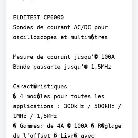
ELDITEST CP6000

Sondes de courant AC/DC pour 
oscilloscopes et multim�tres

Mesure de courant jusqu'� 100A 
Bande passante jusqu'� 1,5MHz

Caract�ristiques

� 4 mod�les pour toutes les 
applications : 300kHz / 500kHz / 
1MHz / 1,5MHz

� Gammes: de 4A � 100A � R�glage 
de l'offset � Livr� avec 