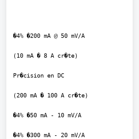
�4% �200 mA @ 50 mV/A

(10 mA � 8 A cr�te)

Pr�cision en DC

(200 mA � 100 A cr�te)

�4% �50 mA - 10 mV/A

�4% �300 mA - 20 mV/A
