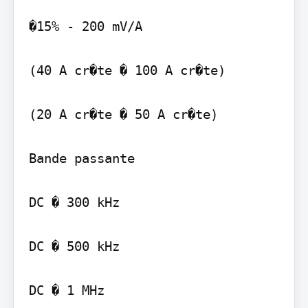
�15% - 200 mV/A

(40 A cr�te � 100 A cr�te)

(20 A cr�te � 50 A cr�te)

Bande passante

DC � 300 kHz

DC � 500 kHz

DC � 1 MHz
