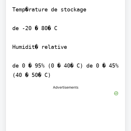
Temp�rature de stockage

de -20 � 80� C

Humidit� relative

de 0 � 95% (0 � 40� C) de 0 � 45% 
(40 � 50� C)
Advertisements