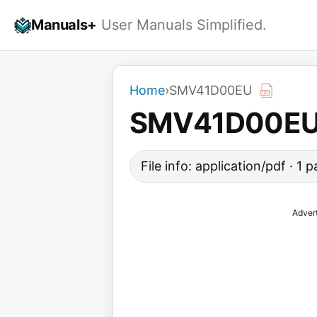
Skip
Manuals+
User Manuals Simplified.
to
content
Home
›
SMV41D00EU
SMV41D00E
File info: application/pdf · 1 
Adver