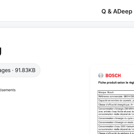
Q & A
Deep
U
pages · 91.83KB
tisements