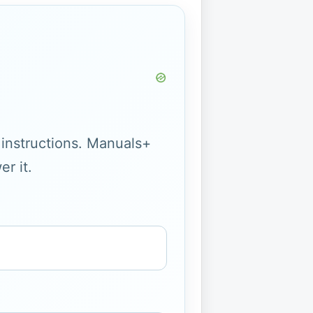
g instructions. Manuals+
r it.