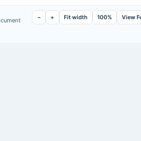
−
+
Fit width
100%
View F
document