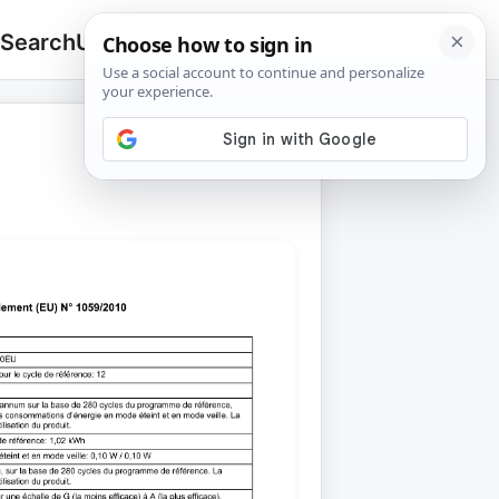
 Search
Upload
🔍
Search
for: