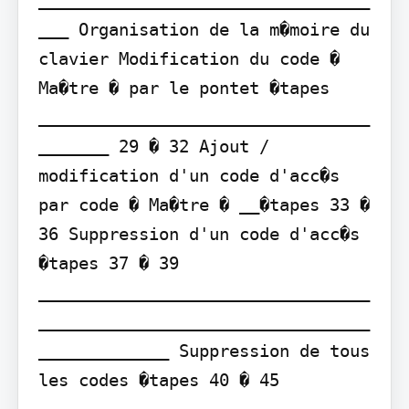
___ Organisation de la m�moire du 
clavier Modification du code � 
Ma�tre � par le pontet �tapes 
_________________________________
_______ 29 � 32 Ajout / 
modification d'un code d'acc�s 
par code � Ma�tre � __�tapes 33 � 
36 Suppression d'un code d'acc�s 
�tapes 37 � 39 
_________________________________
_________________________________
_____________ Suppression de tous 
les codes �tapes 40 � 45 
_________________________________