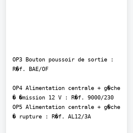
OP3 Bouton poussoir de sortie : 
R�f. BAE/OF

OP4 Alimentation centrale + g�che 
� �mission 12 V : R�f. 9000/230

OP5 Alimentation centrale + g�che 
� rupture : R�f. AL12/3A
