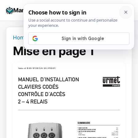
Skip
☰
Manuals+
to
To
content
na
Home
›
Mise en page 1
Mise en page 1