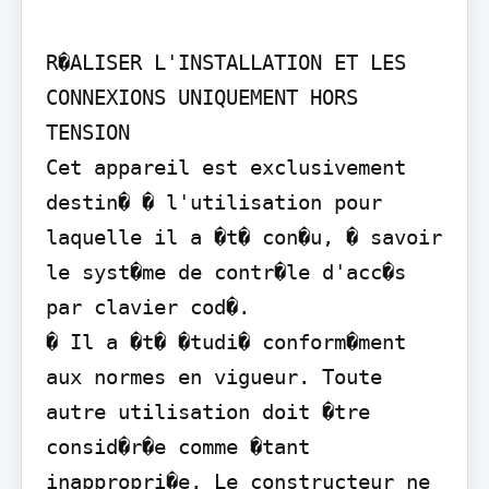
R�ALISER L'INSTALLATION ET LES 
CONNEXIONS UNIQUEMENT HORS 
TENSION

Cet appareil est exclusivement 
destin� � l'utilisation pour 
laquelle il a �t� con�u, � savoir 
le syst�me de contr�le d'acc�s 
par clavier cod�.

� Il a �t� �tudi� conform�ment 
aux normes en vigueur. Toute 
autre utilisation doit �tre 
consid�r�e comme �tant 
inappropri�e. Le constructeur ne 