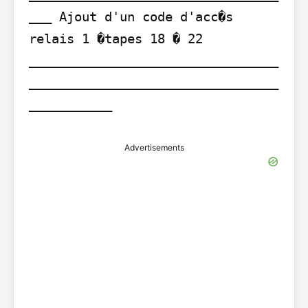
___ Ajout d'un code d'acc�s 
relais 1 �tapes 18 � 22 
_________________________________
_________________________________
___________
Advertisements