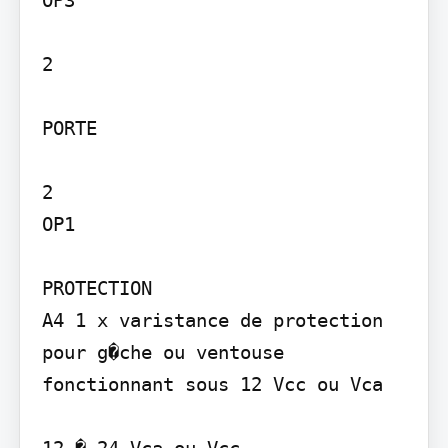
2

PORTE

2

OP1

PROTECTION

A4 1 x varistance de protection 
pour g�che ou ventouse 
fonctionnant sous 12 Vcc ou Vca

12 � 24 Vca ou Vcc
