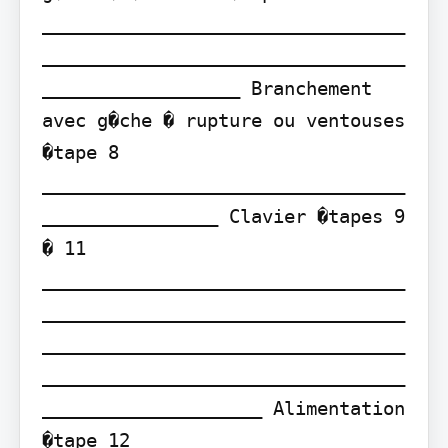
_________________________________
_________________________________
__________________ Branchement 
avec g�che � rupture ou ventouses 
�tape 8 
_________________________________
________________ Clavier �tapes 9 
� 11 
_________________________________
_________________________________
_________________________________
_________________________________
____________________ Alimentation 
�tape 12 