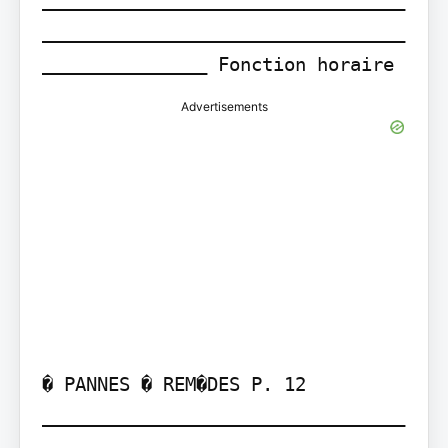
_________________________________
_______________ Fonction horaire
Advertisements
� PANNES � REM�DES P. 12 
_________________________________
_________________________________