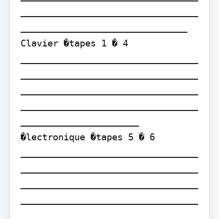
_________________________________
_______________________________

Clavier �tapes 1 � 4 
_________________________________
_________________________________
_________________________________
_________________________________
______________________ 
�lectronique �tapes 5 � 6 
_________________________________
_________________________________
_________________________________
_________________________________
________