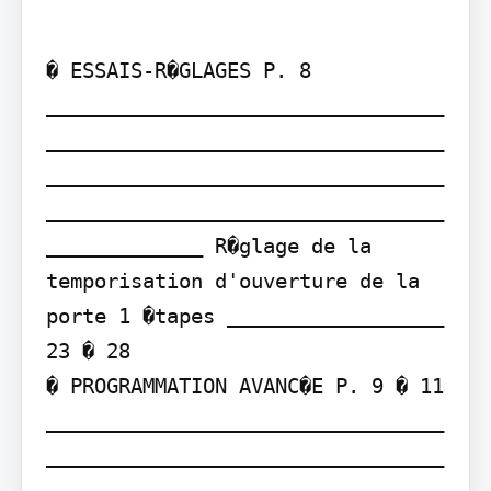
� ESSAIS-R�GLAGES P. 8 
_________________________________
_________________________________
_________________________________
_________________________________
_____________ R�glage de la 
temporisation d'ouverture de la 
porte 1 �tapes __________________ 
23 � 28

� PROGRAMMATION AVANC�E P. 9 � 11 
_________________________________
_________________________________
_________________________________