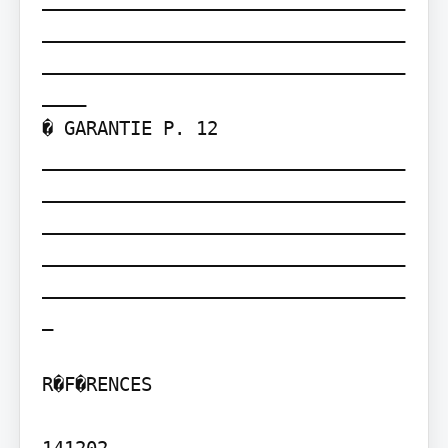
_________________________________
_________________________________
____

� GARANTIE P. 12 
_________________________________
_________________________________
_________________________________
_________________________________
_________________________________
_

R�F�RENCES

141202
