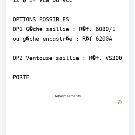
OPTIONS POSSIBLES

OP1 G�che saillie : R�f. 6080/1 
ou g�che encastr�e : R�f 6200A

OP2 Ventouse saillie : R�f. VS300

PORTE
Advertisements