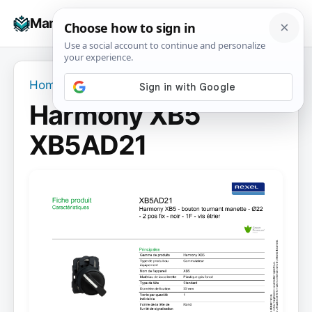
Skip
☰
Manuals+
to
To
content
na
Home
›
Harmony XB5 XB5AD21
Harmony XB5
XB5AD21