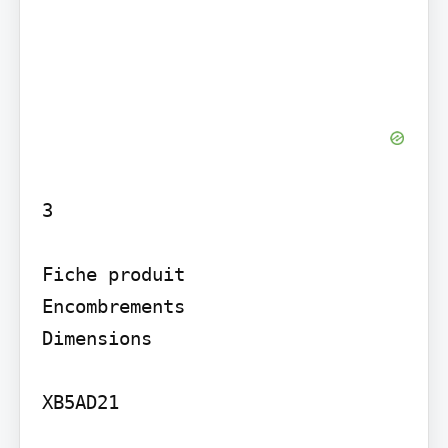
3

Fiche produit

Encombrements

Dimensions

XB5AD21
