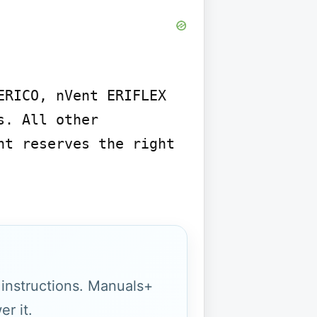
RICO, nVent ERIFLEX 
. All other 
t reserves the right 
g instructions. Manuals+
r it.