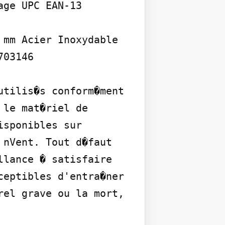
ge UPC EAN-13

mm Acier Inoxydable 
03146

tilis�s conform�ment 
le mat�riel de 
sponibles sur 
nVent. Tout d�faut 
lance � satisfaire 
eptibles d'entra�ner 
el grave ou la mort, 