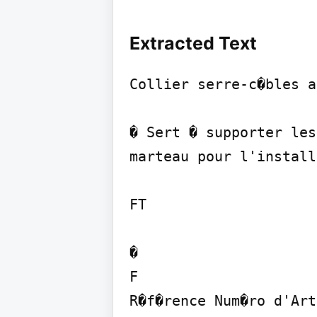
Extracted Text
Collier serre-c�bles a
� Sert � supporter les
marteau pour l'install
FT

�

F

R�f�rence Num�ro d'Art