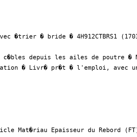
vec �trier � bride � 4H912CTBRS1 (1703
 c�bles depuis les ailes de poutre � N
ation � Livr� pr�t � l'emploi, avec un
icle Mat�riau Epaisseur du Rebord (FT)