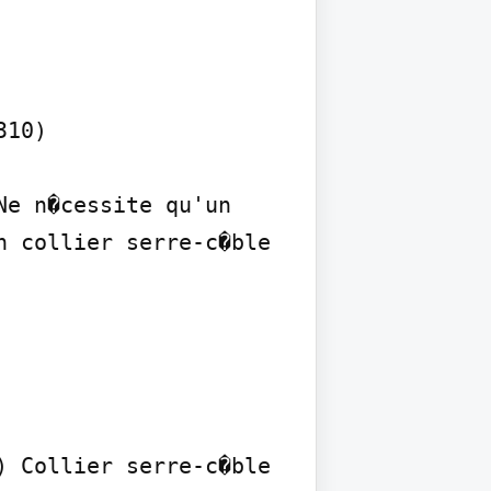
10)

e n�cessite qu'un 
 collier serre-c�ble

 Collier serre-c�ble 