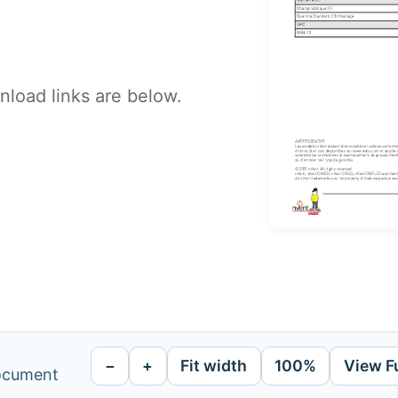
load links are below.
−
+
Fit width
100%
View F
document