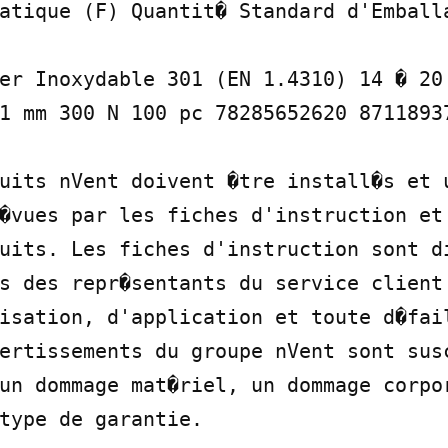
atique (F) Quantit� Standard d'Emballa
er Inoxydable 301 (EN 1.4310) 14 � 20 
1 mm 300 N 100 pc 78285652620 87118937
uits nVent doivent �tre install�s et u
�vues par les fiches d'instruction et 
uits. Les fiches d'instruction sont di
s des repr�sentants du service client 
isation, d'application et toute d�fail
ertissements du groupe nVent sont susc
un dommage mat�riel, un dommage corpor
type de garantie.