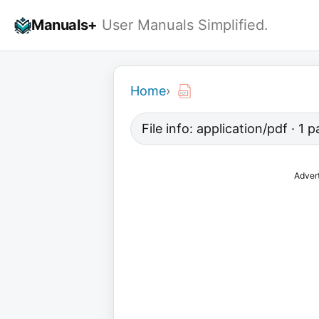
Skip
Manuals+
User Manuals Simplified.
to
content
Home
›
File info: application/pdf · 1
Adver