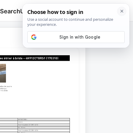
 Search
Upload
🔍
Search
for: