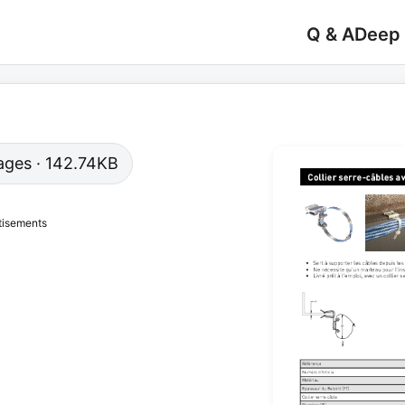
Q & A
Deep
 pages · 142.74KB
tisements