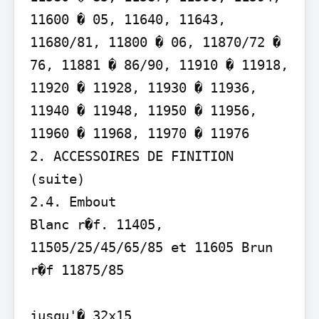
11600 � 05, 11640, 11643, 
11680/81, 11800 � 06, 11870/72 � 
76, 11881 � 86/90, 11910 � 11918, 
11920 � 11928, 11930 � 11936, 
11940 � 11948, 11950 � 11956, 
11960 � 11968, 11970 � 11976

2. ACCESSOIRES DE FINITION 
(suite)

2.4. Embout

Blanc r�f. 11405, 
11505/25/45/65/85 et 11605 Brun 
r�f 11875/85

jusqu'� 32x15
