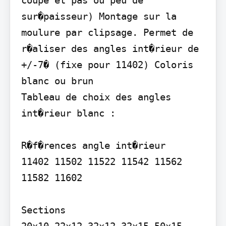
coupe et pas ou peu de 
sur�paisseur) Montage sur la 
moulure par clipsage. Permet de 
r�aliser des angles int�rieur de 
+/-7� (fixe pour 11402) Coloris 
blanc ou brun

Tableau de choix des angles 
int�rieur blanc :

R�f�rences angle int�rieur

11402 11502 11522 11542 11562 
11582 11602

Sections
