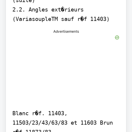
(suite)

2.2. Angles ext�rieurs 
(VariasoupleTM sauf r�f 11403)
Advertisements
Blanc r�f. 11403, 
11503/23/43/63/83 et 11603 Brun 