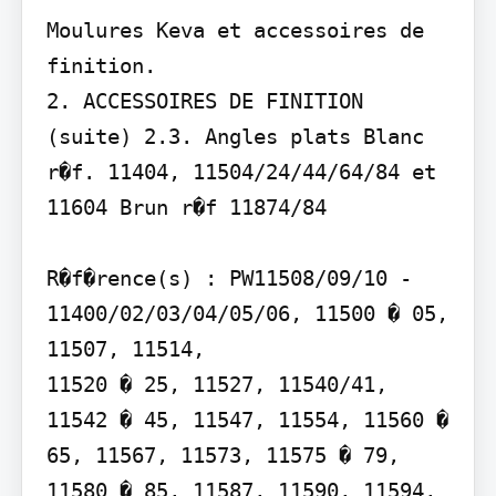
Moulures Keva et accessoires de 
finition.

2. ACCESSOIRES DE FINITION 
(suite) 2.3. Angles plats Blanc 
r�f. 11404, 11504/24/44/64/84 et 
11604 Brun r�f 11874/84

R�f�rence(s) : PW11508/09/10 - 
11400/02/03/04/05/06, 11500 � 05, 
11507, 11514,

11520 � 25, 11527, 11540/41, 
11542 � 45, 11547, 11554, 11560 � 
65, 11567, 11573, 11575 � 79, 
11580 � 85, 11587, 11590, 11594, 