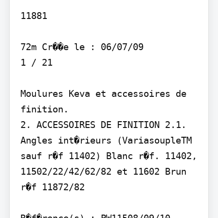
11881

72m Cr��e le : 06/07/09

1 / 21

Moulures Keva et accessoires de 
finition.

2. ACCESSOIRES DE FINITION 2.1. 
Angles int�rieurs (VariasoupleTM 
sauf r�f 11402) Blanc r�f. 11402, 
11502/22/42/62/82 et 11602 Brun 
r�f 11872/82
