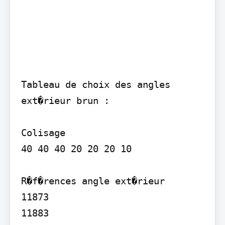
Tableau de choix des angles 
ext�rieur brun :

Colisage

40 40 40 20 20 20 10

R�f�rences angle ext�rieur

11873

11883
