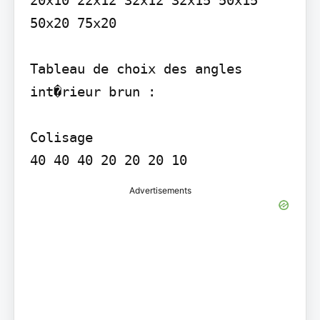
20x10 22x12 32x12 32x15 50x15 
50x20 75x20

Tableau de choix des angles 
int�rieur brun :

Colisage

Advertisements