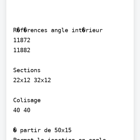
R�f�rences angle int�rieur

11872

11882

Sections

22x12 32x12

Colisage

40 40

� partir de 50x15
