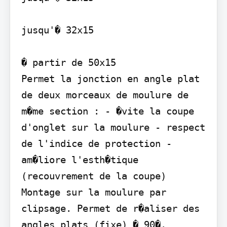
jusqu'� 32x15

� partir de 50x15

Permet la jonction en angle plat 
de deux morceaux de moulure de 
m�me section : - �vite la coupe 
d'onglet sur la moulure - respect 
de l'indice de protection - 
am�liore l'esth�tique 
(recouvrement de la coupe) 
Montage sur la moulure par 
clipsage. Permet de r�aliser des 
angles plats (fixe) � 90�. 