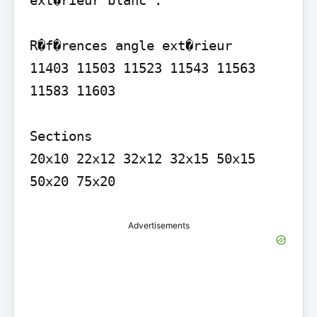
ext�rieur blanc :

R�f�rences angle ext�rieur

11403 11503 11523 11543 11563 
11583 11603

Sections

20x10 22x12 32x12 32x15 50x15 
Advertisements