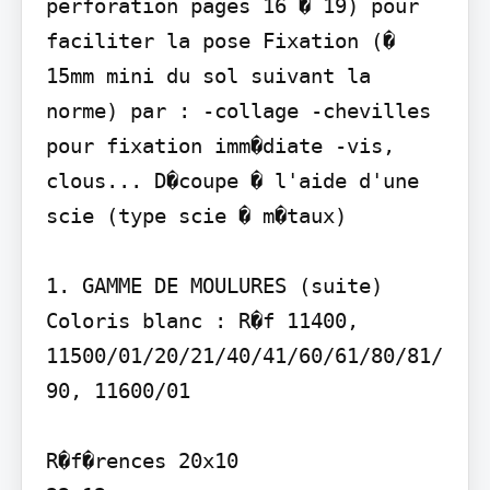
perforation pages 16 � 19) pour 
faciliter la pose Fixation (� 
15mm mini du sol suivant la 
norme) par : -collage -chevilles 
pour fixation imm�diate -vis, 
clous... D�coupe � l'aide d'une 
scie (type scie � m�taux)

1. GAMME DE MOULURES (suite) 
Coloris blanc : R�f 11400, 
11500/01/20/21/40/41/60/61/80/81/
90, 11600/01

R�f�rences 20x10
