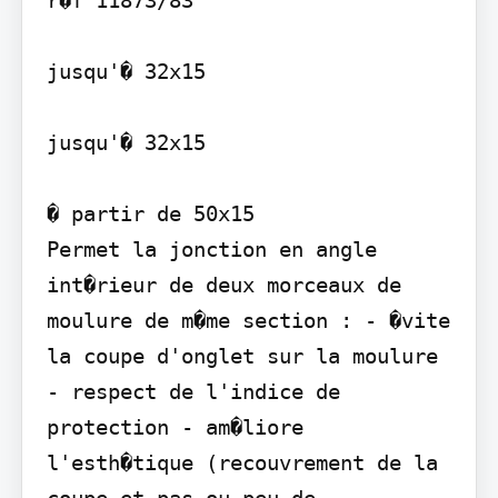
r�f 11873/83

jusqu'� 32x15

jusqu'� 32x15

� partir de 50x15

Permet la jonction en angle 
int�rieur de deux morceaux de 
moulure de m�me section : - �vite 
la coupe d'onglet sur la moulure 
- respect de l'indice de 
protection - am�liore 
l'esth�tique (recouvrement de la 