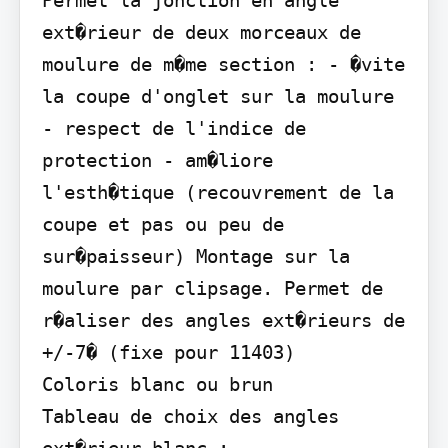
Permet la jonction en angle 
ext�rieur de deux morceaux de 
moulure de m�me section : - �vite 
la coupe d'onglet sur la moulure 
- respect de l'indice de 
protection - am�liore 
l'esth�tique (recouvrement de la 
coupe et pas ou peu de 
sur�paisseur) Montage sur la 
moulure par clipsage. Permet de 
r�aliser des angles ext�rieurs de 
+/-7� (fixe pour 11403)

Coloris blanc ou brun

Tableau de choix des angles 