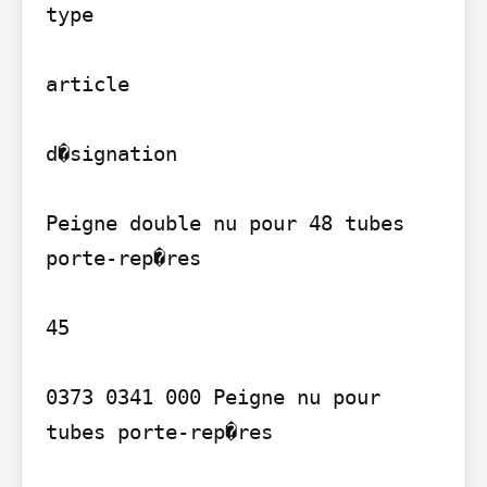
type

article

d�signation

Peigne double nu pour 48 tubes 
porte-rep�res

45

0373 0341 000 Peigne nu pour 
tubes porte-rep�res
