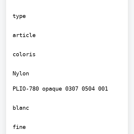
type

article

coloris

PLIO-780 opaque 0307 0504 001

blanc

fine
