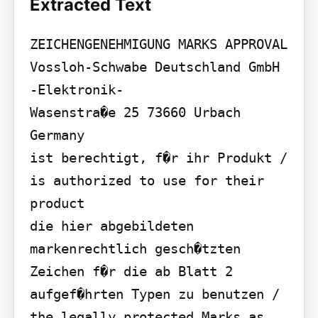
Extracted Text
ZEICHENGENEHMIGUNG MARKS APPROVAL

Vossloh-Schwabe Deutschland GmbH 
-Elektronik-

Wasenstra�e 25 73660 Urbach 
Germany

ist berechtigt, f�r ihr Produkt / 
is authorized to use for their 
product

die hier abgebildeten 
markenrechtlich gesch�tzten 
Zeichen f�r die ab Blatt 2 
aufgef�hrten Typen zu benutzen /

the legally protected Marks as 