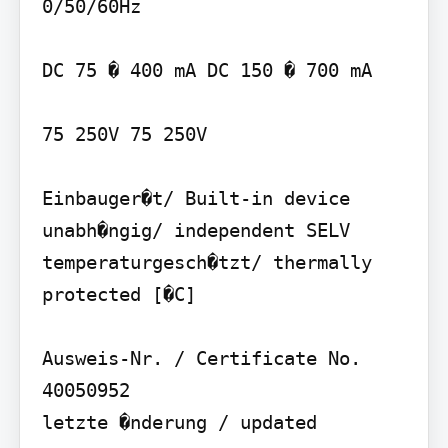
0/50/60Hz

DC 75 � 400 mA DC 150 � 700 mA

75 250V 75 250V

Einbauger�t/ Built-in device 
unabh�ngig/ independent SELV 
temperaturgesch�tzt/ thermally 
protected [�C]

Ausweis-Nr. / Certificate No.

40050952
