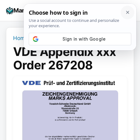
Skip
☰
Manuals+
to
To
content
na
Home
›
VDE Appendix xxx Order 267208
VDE Appendix xxx
Order 267208