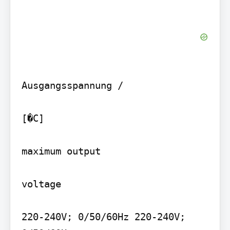
Ausgangsspannung /

[�C]

maximum output

voltage

220-240V; 0/50/60Hz 220-240V; 