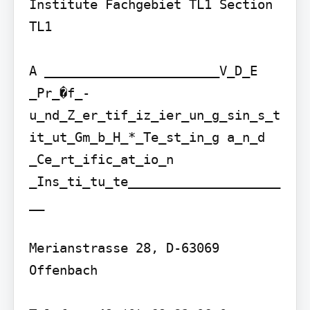
Institute Fachgebiet TL1 Section 
TL1

A _______________________V_D_E 
_Pr_�f_- 
u_nd_Z_er_tif_iz_ier_un_g_sin_s_t
it_ut_Gm_b_H_*_Te_st_in_g a_n_d 
_Ce_rt_ific_at_io_n 
_Ins_ti_tu_te____________________
__

Merianstrasse 28, D-63069 
Offenbach
