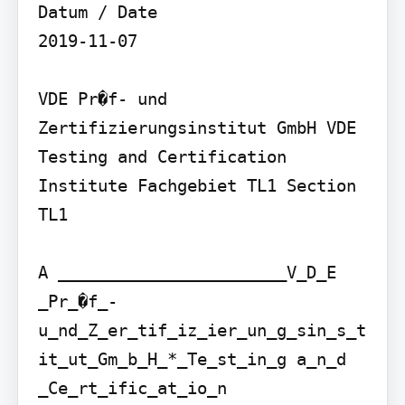
Datum / Date

2019-11-07

VDE Pr�f- und 
Zertifizierungsinstitut GmbH VDE 
Testing and Certification 
Institute Fachgebiet TL1 Section 
TL1

A _______________________V_D_E 
_Pr_�f_- 
u_nd_Z_er_tif_iz_ier_un_g_sin_s_t
it_ut_Gm_b_H_*_Te_st_in_g a_n_d 
_Ce_rt_ific_at_io_n 