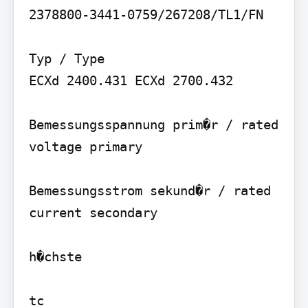
2378800-3441-0759/267208/TL1/FN

Typ / Type

ECXd 2400.431 ECXd 2700.432

Bemessungsspannung prim�r / rated 
voltage primary

Bemessungsstrom sekund�r / rated 
current secondary

h�chste

tc