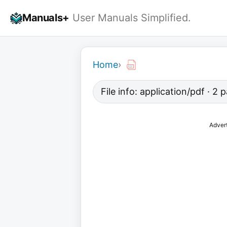
Skip
Manuals+
User Manuals Simplified.
to
content
Home
›
File info: application/pdf · 2
Adver