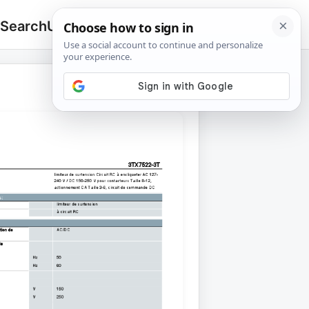
 Search
Upload
🔍
Search
for: