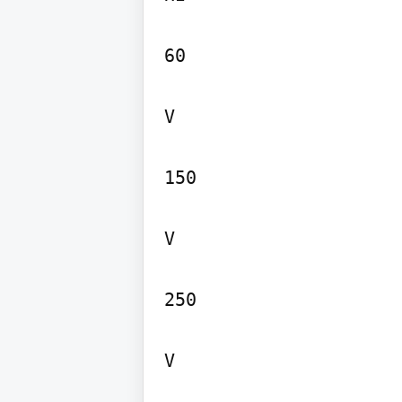
60

V

150

V

250

V
