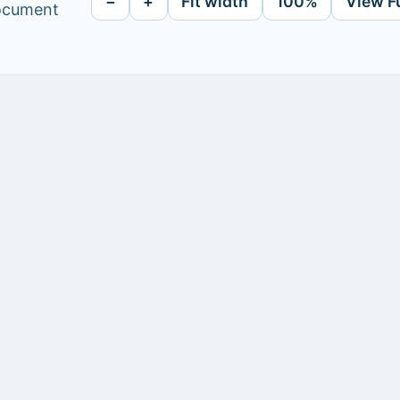
−
+
Fit width
100%
View F
document