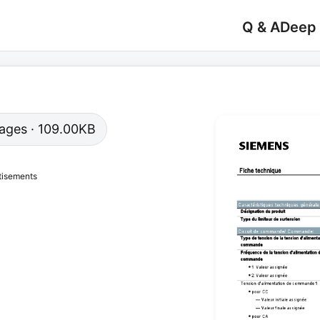
Q & A
Deep
 pages · 109.00KB
tisements