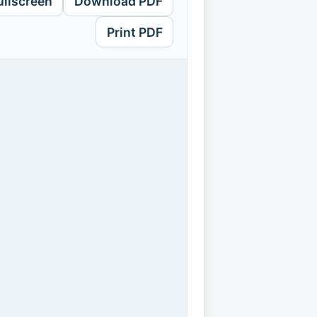
ullscreen
Download PDF
Print PDF