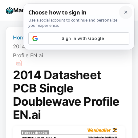
Skip
☰
Manuals+
to
To
content
na
Home
›
2014 Datasheet PCB Single Doublewave
Profile EN.ai
2014 Datasheet
PCB Single
Doublewave Profile
EN.ai