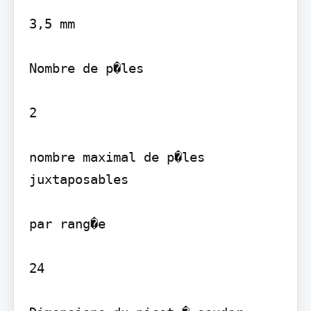
3,5 mm

Nombre de p�les

2

nombre maximal de p�les 
juxtaposables

par rang�e

24
