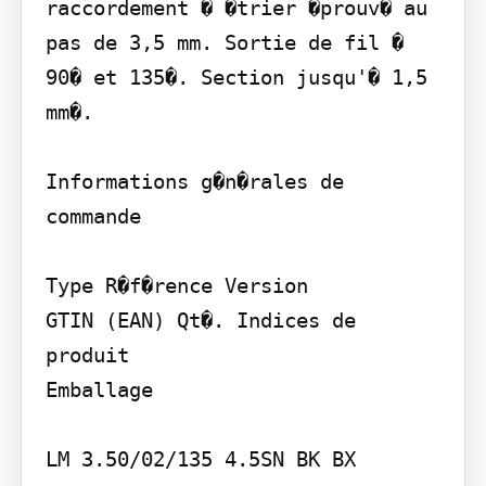
raccordement � �trier �prouv� au 
pas de 3,5 mm. Sortie de fil � 
90� et 135�. Section jusqu'� 1,5 
mm�.

Informations g�n�rales de 
commande

Type R�f�rence Version

GTIN (EAN) Qt�. Indices de 
produit

Emballage

LM 3.50/02/135 4.5SN BK BX 