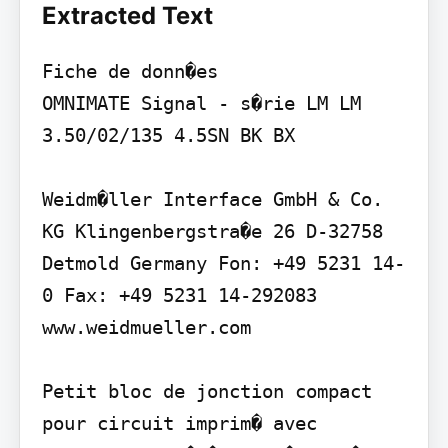
Extracted Text
Fiche de donn�es

OMNIMATE Signal - s�rie LM LM 
3.50/02/135 4.5SN BK BX

Weidm�ller Interface GmbH & Co. 
KG Klingenbergstra�e 26 D-32758 
Detmold Germany Fon: +49 5231 14-
0 Fax: +49 5231 14-292083 
www.weidmueller.com

Petit bloc de jonction compact 
pour circuit imprim� avec 