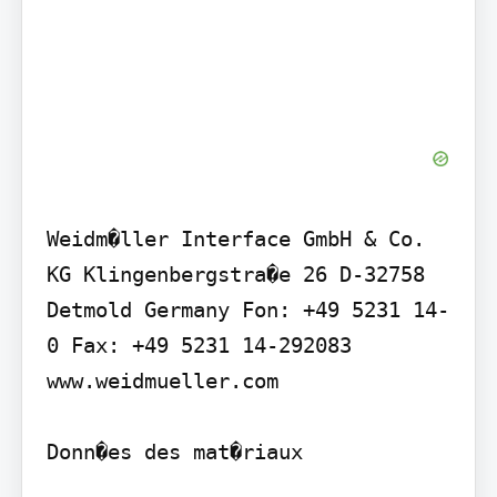
Weidm�ller Interface GmbH & Co. 
KG Klingenbergstra�e 26 D-32758 
Detmold Germany Fon: +49 5231 14-
0 Fax: +49 5231 14-292083 
www.weidmueller.com

Donn�es des mat�riaux
