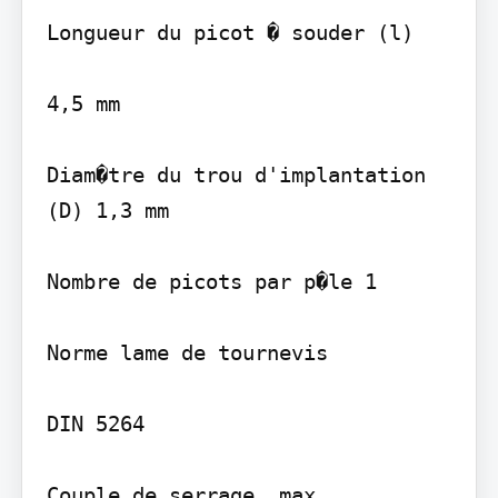
Longueur du picot � souder (l)

4,5 mm

Diam�tre du trou d'implantation 
(D) 1,3 mm

Nombre de picots par p�le 1

Norme lame de tournevis

DIN 5264

Couple de serrage, max.
