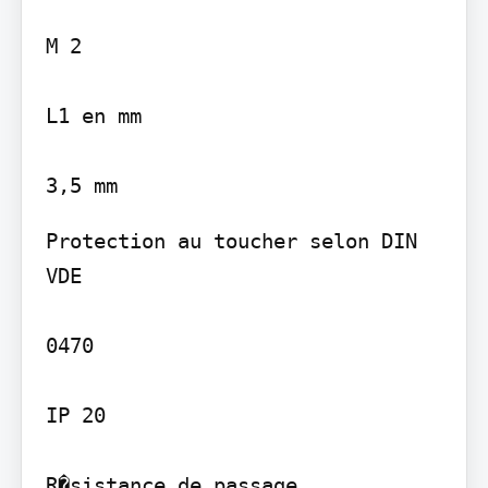
M 2

L1 en mm

Protection au toucher selon DIN 
VDE

0470

IP 20

R�sistance de passage
