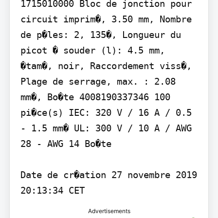
1715010000 Bloc de jonction pour 
circuit imprim�, 3.50 mm, Nombre 
de p�les: 2, 135�, Longueur du 
picot � souder (l): 4.5 mm, 
�tam�, noir, Raccordement viss�, 
Plage de serrage, max. : 2.08 
mm�, Bo�te 4008190337346 100 
pi�ce(s) IEC: 320 V / 16 A / 0.5 
- 1.5 mm� UL: 300 V / 10 A / AWG 
28 - AWG 14 Bo�te

Date de cr�ation 27 novembre 2019 
20:13:34 CET
Advertisements