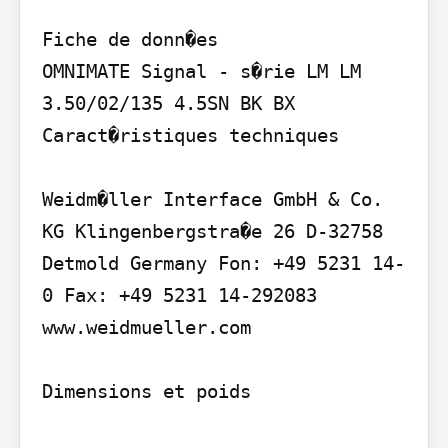
Fiche de donn�es

OMNIMATE Signal - s�rie LM LM 
3.50/02/135 4.5SN BK BX

Caract�ristiques techniques

Weidm�ller Interface GmbH & Co. 
KG Klingenbergstra�e 26 D-32758 
Detmold Germany Fon: +49 5231 14-
0 Fax: +49 5231 14-292083 
www.weidmueller.com

Dimensions et poids
