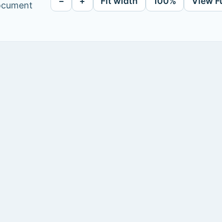
−
+
Fit width
100%
View F
document