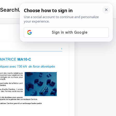
 Search
Upload
🔍
Search
for: