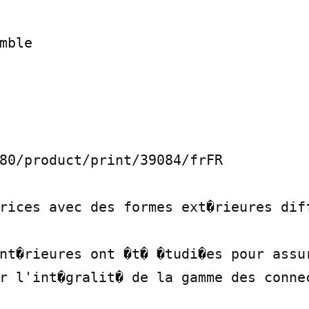
mble

80/product/print/39084/frFR

rices avec des formes ext�rieures diff
nt�rieures ont �t� �tudi�es pour assur
r l'int�gralit� de la gamme des connec