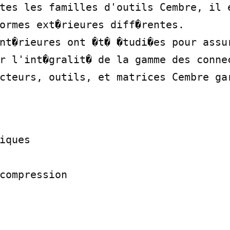
tes les familles d'outils Cembre, il e
ormes ext�rieures diff�rentes.

nt�rieures ont �t� �tudi�es pour assur
r l'int�gralit� de la gamme des connec
cteurs, outils, et matrices Cembre gar
iques

compression
