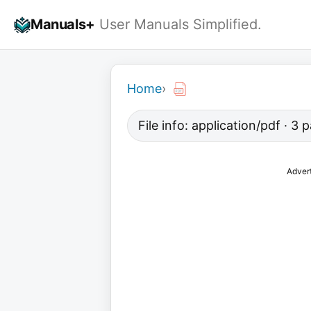
Skip
Manuals+
User Manuals Simplified.
to
content
Home
›
File info: application/pdf · 3
Adver