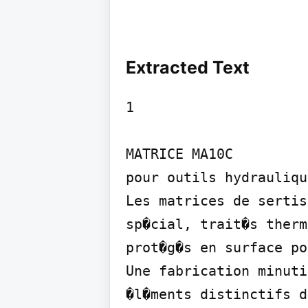
Extracted Text
1

MATRICE MA10C

pour outils hydrauliqu
Les matrices de sertis
sp�cial, trait�s therm
prot�g�s en surface po
Une fabrication minuti
�l�ments distinctifs d