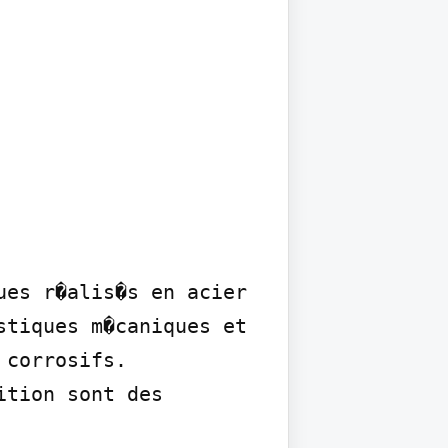
es r�alis�s en acier 
tiques m�caniques et 
corrosifs.

tion sont des 