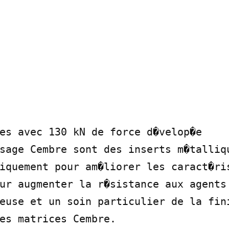
es avec 130 kN de force d�velop�e

sage Cembre sont des inserts m�talliqu
iquement pour am�liorer les caract�ris
ur augmenter la r�sistance aux agents 
euse et un soin particulier de la fini
es matrices Cembre.
