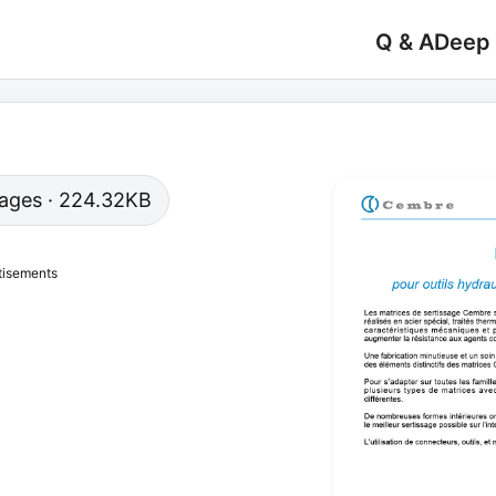
Q & A
Deep
 pages · 224.32KB
tisements