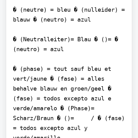
� (neutre) = bleu � (nulleider) = 
blauw � (neutro) = azul

� (Neutralleiter)= Blau � ()= � 
(neutro) = azul

� (phase) = tout sauf bleu et 
vert/jaune � (fase) = alles 
behalve blauw en groen/geel � 
(fase) = todos excepto azul e 
verde/amarelo � (Phase)= 
Scharz/Braun � ()=     / � (fase) 
= todos excepto azul y 
verde/amarillo
