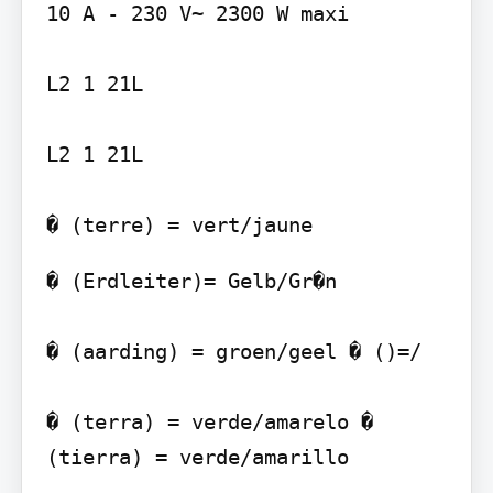
10 A - 230 V~ 2300 W maxi

L2 1 21L

L2 1 21L

� (Erdleiter)= Gelb/Gr�n

� (aarding) = groen/geel � ()=/

� (terra) = verde/amarelo � 
(tierra) = verde/amarillo
