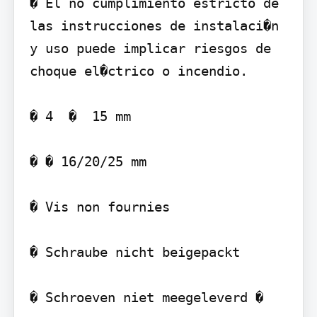
� El no cumplimiento estricto de 
las instrucciones de instalaci�n 
y uso puede implicar riesgos de 
choque el�ctrico o incendio.

� 4  �  15 mm

� � 16/20/25 mm

� Vis non fournies

� Schraube nicht beigepackt

� Schroeven niet meegeleverd �   