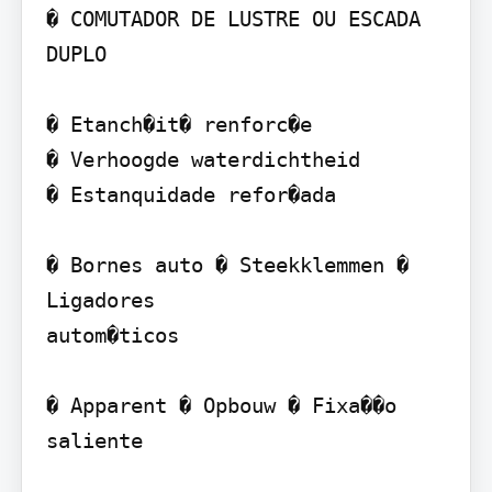
� COMUTADOR DE LUSTRE OU ESCADA 
DUPLO

� Etanch�it� renforc�e

� Verhoogde waterdichtheid

� Estanquidade refor�ada

� Bornes auto � Steekklemmen � 
Ligadores

autom�ticos

� Apparent � Opbouw � Fixa��o 
saliente
