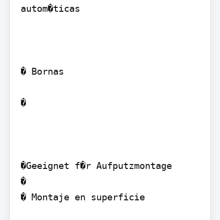
autom�ticas

� Bornas

� 

�Geeignet f�r Aufputzmontage

�  

� Montaje en superficie
