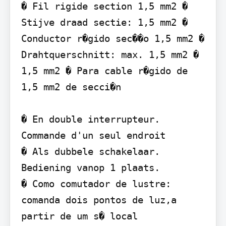
� Fil rigide section 1,5 mm2 � 
Stijve draad sectie: 1,5 mm2 � 
Conductor r�gido sec��o 1,5 mm2 � 
Drahtquerschnitt: max. 1,5 mm2 �   
1,5 mm2 � Para cable r�gido de 
1,5 mm2 de secci�n

� En double interrupteur. 
Commande d'un seul endroit

� Als dubbele schakelaar. 
Bediening vanop 1 plaats.

� Como comutador de lustre: 
comanda dois pontos de luz,a 
partir de um s� local
