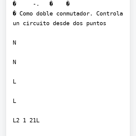
�     -.   �    �

� Como doble conmutador. Controla 
un circuito desde dos puntos

N

N

L

L

L2 1 21L
