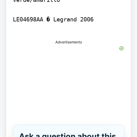
LE04698AA � Legrand 2006

Advertisements
Ask a question about this