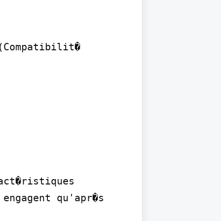
Compatibilit� 
ct�ristiques 
engagent qu'apr�s 