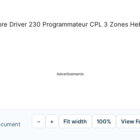
Dore Driver 230 Programmateur CPL 3 Zones He
0
Advertisements
−
+
Fit width
100%
View F
document