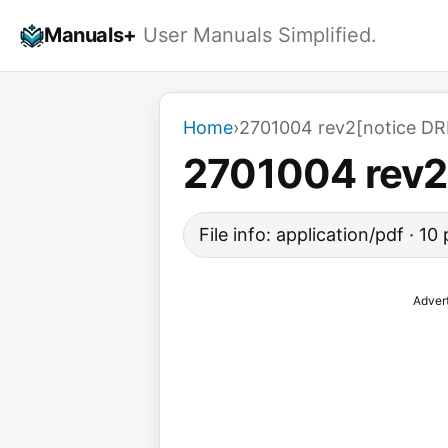
Skip
Manuals+
User Manuals Simplified.
to
content
Home
›
2701004 rev2[notice DRI
2701004 rev2[
File info: application/pdf · 1
Adver