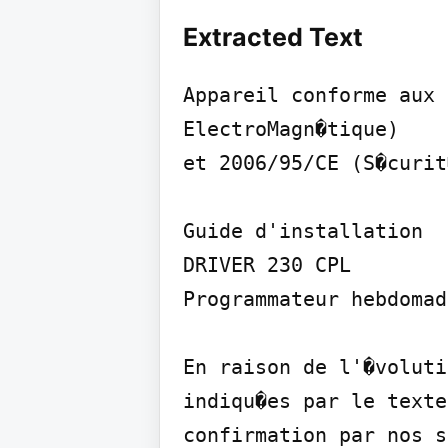
Extracted Text
Appareil conforme aux 
ElectroMagn�tique)

et 2006/95/CE (S�curit
Guide d'installation

DRIVER 230 CPL

Programmateur hebdomad
En raison de l'�voluti
indiqu�es par le texte
confirmation par nos s