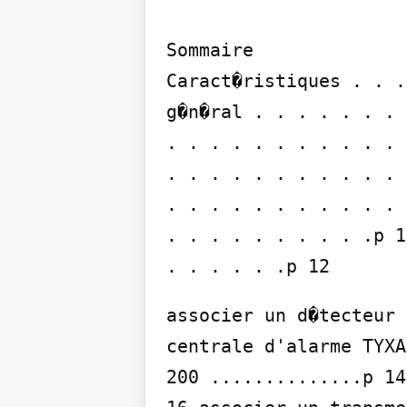
Sommaire

Caract�ristiques . . .
g�n�ral . . . . . . . 
. . . . . . . . . . . 
. . . . . . . . . . . 
. . . . . . . . . . . 
. . . . . . . . . .p 1
. . . . . .p 12
associer un d�tecteur 
centrale d'alarme TYXA
200 ..............p 14