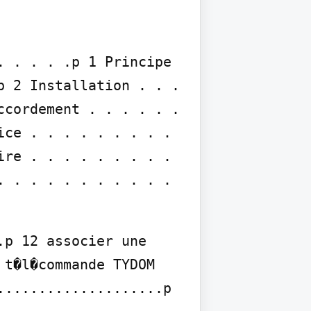
 . . . .p 1 Principe 
 2 Installation . . . 
cordement . . . . . . 
ce . . . . . . . . . 
re . . . . . . . . . 
 . . . . . . . . . . 
p 12 associer une 
t�l�commande TYDOM 
...................p 