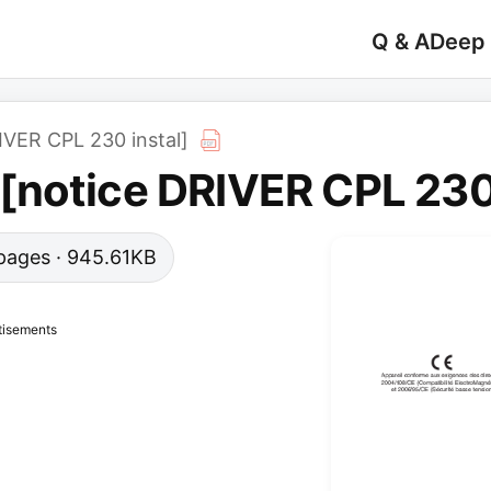
Q & A
Deep
VER CPL 230 instal]
notice DRIVER CPL 230 
0 pages · 945.61KB
tisements