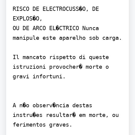
RISCO DE ELECTROCUSS�O, DE 
EXPLOS�O,

OU DE ARCO EL�CTRICO Nunca 
manipule este aparelho sob carga.

Il mancato rispetto di queste 
istruzioni provocher� morte o 
gravi infortuni.  

A n�o observ�ncia destas 
instru�es resultar� em morte, ou 
ferimentos graves.

   ,     .      .         .
