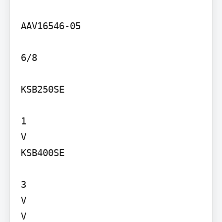
AAV16546-05

6/8

KSB250SE

1

V

KSB400SE

3

V

V