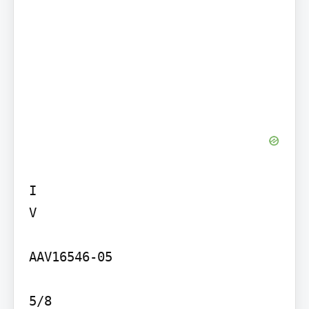
I

V

AAV16546-05

5/8
