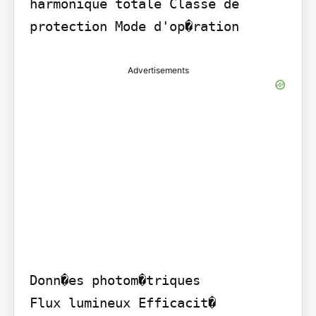
harmonique totale Classe de 
protection Mode d'op�ration
Advertisements
Donn�es photom�triques

Flux lumineux Efficacit� 