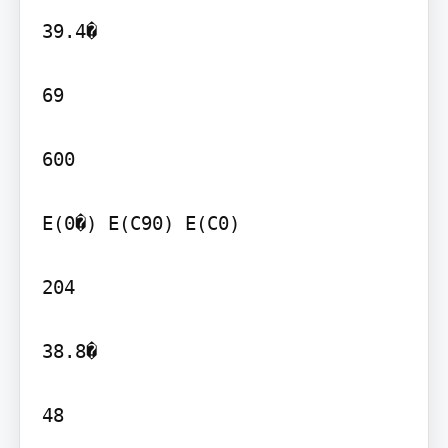
39.4�

69

600

E(0�) E(C90) E(C0)

204

38.8�

48
