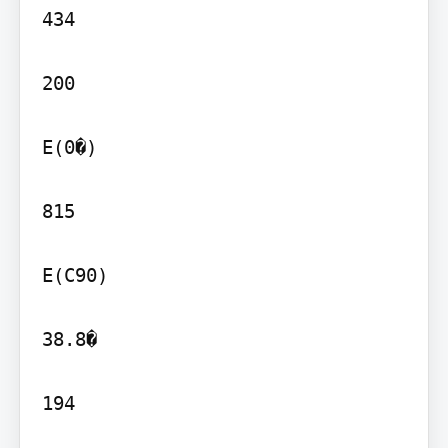
434

200

E(0�)

815

E(C90)

38.8�

194
