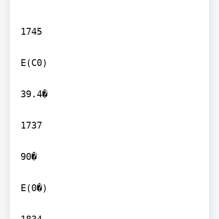
1745

E(C0)

39.4�

1737

90�

E(0�)

1834
