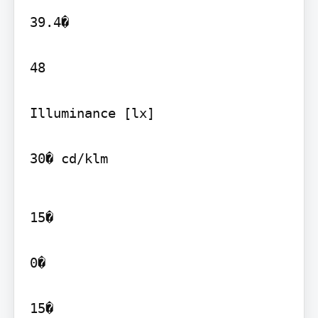
39.4�

48

Illuminance [lx]

30� cd/klm
15�

0�

15�
