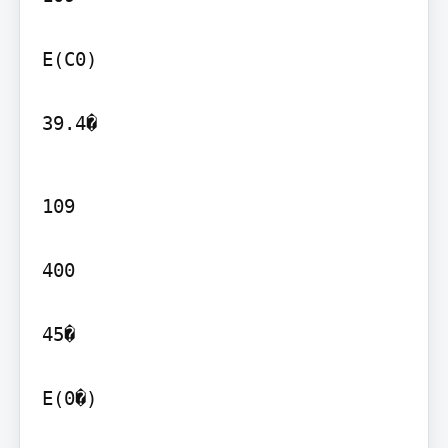
E(C0)

39.4�
109

400

45�

E(0�)
