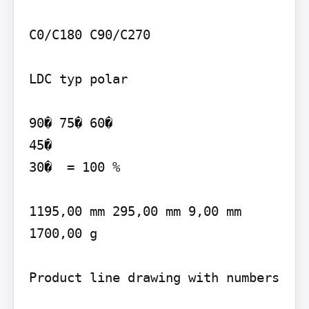
C0/C180 C90/C270

LDC typ polar

90� 75� 60�

45�

30�  = 100 %

1195,00 mm 295,00 mm 9,00 mm 
1700,00 g

Product line drawing with numbers
