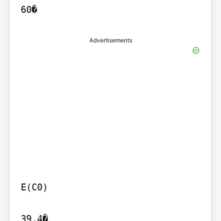
Advertisements
E(C0)

39.4�
