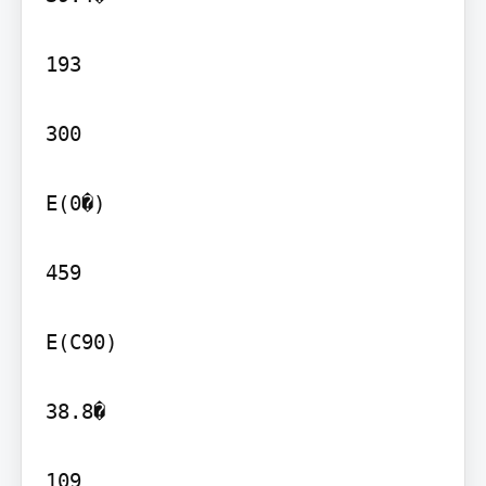
193

300

E(0�)

459

E(C90)

38.8�

109
