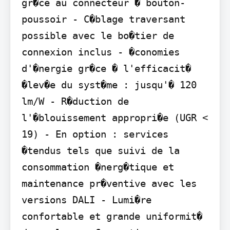
gr�ce au connecteur � bouton-
poussoir - C�blage traversant 
possible avec le bo�tier de 
connexion inclus - �conomies 
d'�nergie gr�ce � l'efficacit� 
�lev�e du syst�me : jusqu'� 120 
lm/W - R�duction de 
l'�blouissement appropri�e (UGR < 
19) - En option : services 
�tendus tels que suivi de la 
consommation �nerg�tique et 
maintenance pr�ventive avec les 
versions DALI - Lumi�re 
confortable et grande uniformit� 