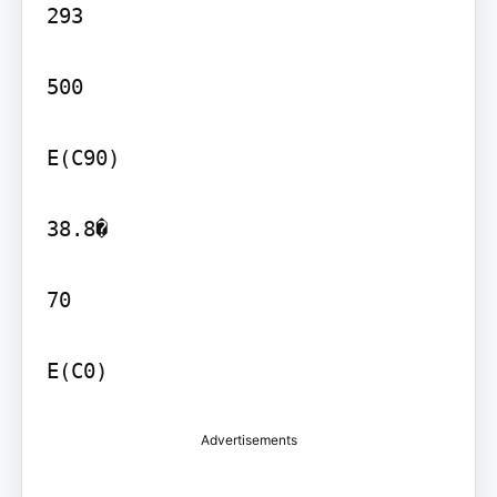
293

500

E(C90)

38.8�

70

Advertisements