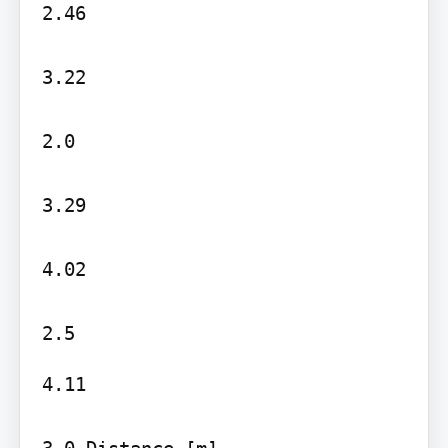
2.46

3.22

2.0

3.29

4.02

4.11

3.0 Distance [m]
