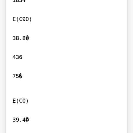
E(C90)

38.8�

436

75�
E(C0)

39.4�
