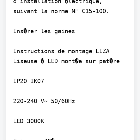
d'installation �lectrique, 
suivant la norme NF C15-100.

Ins�rer les gaines

Instructions de montage LIZA

Liseuse � LED mont�e sur pat�re

IP20 IK07

220-240 V~ 50/60Hz

LED 3000K
