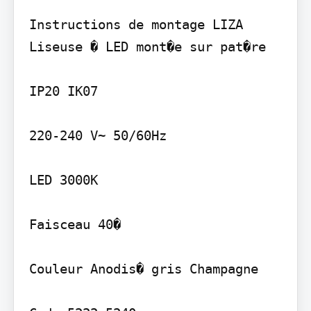
Instructions de montage LIZA

Liseuse � LED mont�e sur pat�re

IP20 IK07

220-240 V~ 50/60Hz

LED 3000K

Faisceau 40�

Couleur Anodis� gris Champagne
