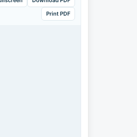
ullscreen
Download PDF
Print PDF