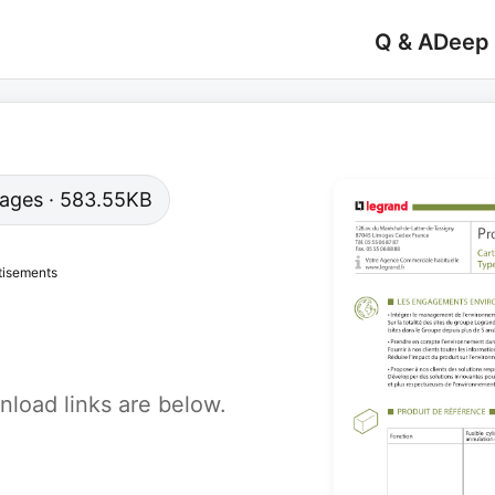
Q & A
Deep
 pages · 583.55KB
tisements
load links are below.