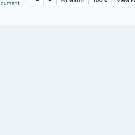
−
+
Fit width
100%
View F
document