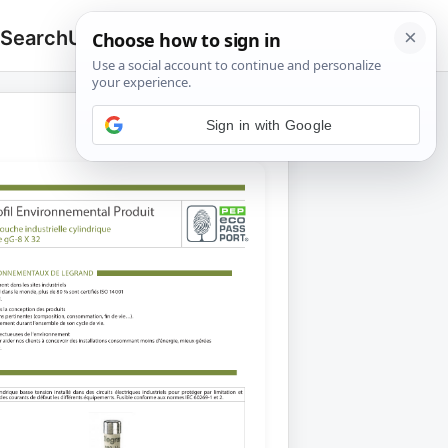
 Search
Upload
🔍
Search
for: