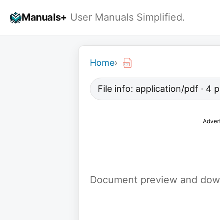
Skip
Manuals+
User Manuals Simplified.
to
content
Home
›
File info: application/pdf · 4
Adver
Document preview and down