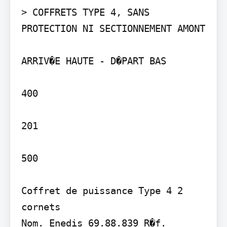
> COFFRETS TYPE 4, SANS 
PROTECTION NI SECTIONNEMENT AMONT

ARRIV�E HAUTE - D�PART BAS

400

201

500

Coffret de puissance Type 4 2 
cornets

Nom. Enedis 69.88.839 R�f. 