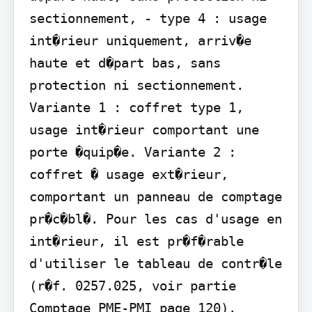
sectionnement, - type 4 : usage 
int�rieur uniquement, arriv�e 
haute et d�part bas, sans 
protection ni sectionnement. 
Variante 1 : coffret type 1, 
usage int�rieur comportant une 
porte �quip�e. Variante 2 : 
coffret � usage ext�rieur, 
comportant un panneau de comptage 
pr�c�bl�. Pour les cas d'usage en 
int�rieur, il est pr�f�rable 
d'utiliser le tableau de contr�le 
(r�f. 0257.025, voir partie 
Comptage PME-PMI page 120). 