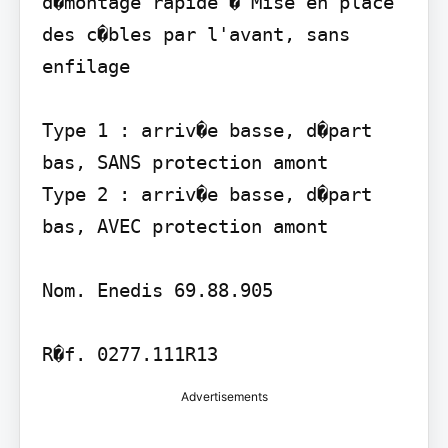
d�montage rapide � Mise en place 
des c�bles par l'avant, sans 
enfilage

Type 1 : arriv�e basse, d�part 
bas, SANS protection amont

Type 2 : arriv�e basse, d�part 
bas, AVEC protection amont

Nom. Enedis 69.88.905

R�f. 0277.111R13
Advertisements