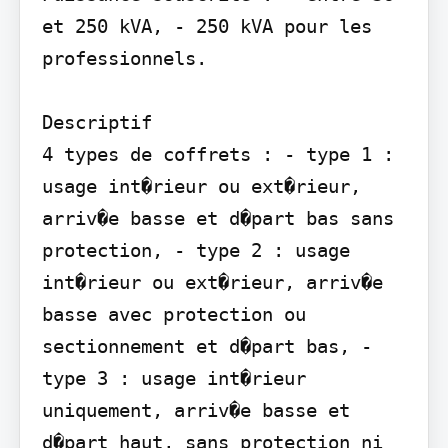
et 250 kVA, - 250 kVA pour les 
professionnels.

Descriptif

4 types de coffrets : - type 1 : 
usage int�rieur ou ext�rieur,

arriv�e basse et d�part bas sans 
protection, - type 2 : usage 
int�rieur ou ext�rieur, arriv�e 
basse avec protection ou 
sectionnement et d�part bas, - 
type 3 : usage int�rieur 
uniquement, arriv�e basse et 
d�part haut, sans protection ni 