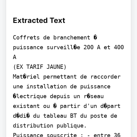
Extracted Text
Coffrets de branchement � 
puissance surveill�e 200 A et 400 
A

(EX TARIF JAUNE)

Mat�riel permettant de raccorder 
une installation de puissance 
�lectrique depuis un r�seau 
existant ou � partir d'un d�part 
d�di� du tableau BT du poste de 
distribution publique.

Puissance souscrite : - entre 36 