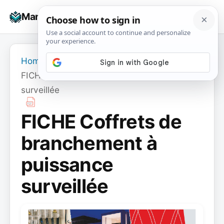
Skip
☰
Manuals+
to
To
content
na
Home
›
FICHE Coffrets de branchement à puissance
surveillée
FICHE Coffrets de
branchement à
puissance
surveillée