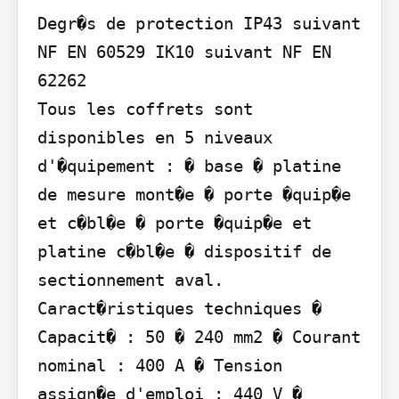
Degr�s de protection IP43 suivant 
NF EN 60529 IK10 suivant NF EN 
62262

Tous les coffrets sont 
disponibles en 5 niveaux 
d'�quipement : � base � platine 
de mesure mont�e � porte �quip�e 
et c�bl�e � porte �quip�e et 
platine c�bl�e � dispositif de 
sectionnement aval.

Caract�ristiques techniques � 
Capacit� : 50 � 240 mm2 � Courant 
nominal : 400 A � Tension 
assign�e d'emploi : 440 V � 