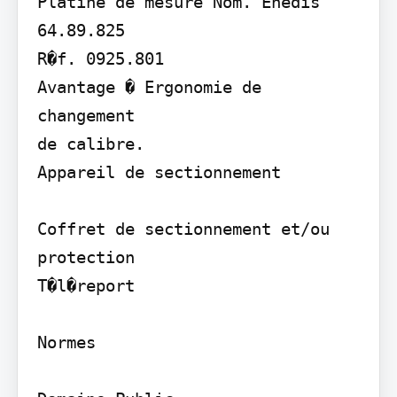
Platine de mesure Nom. Enedis 
64.89.825

R�f. 0925.801

Avantage � Ergonomie de 
changement

de calibre.

Appareil de sectionnement

Coffret de sectionnement et/ou 
protection

T�l�report

Normes
