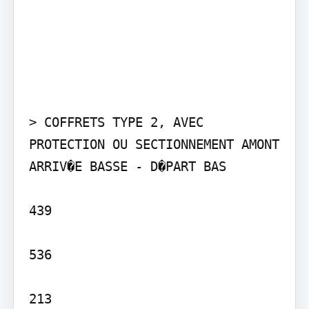
> COFFRETS TYPE 2, AVEC 
PROTECTION OU SECTIONNEMENT AMONT 
ARRIV�E BASSE - D�PART BAS

439

536

213
