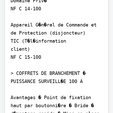
Domaine Priv�

NF C 14-100

Appareil G�n�ral de Commande et 
de Protection (disjoncteur)

TIC (T�l�information

client)

NF C 15-100

> COFFRETS DE BRANCHEMENT � 
PUISSANCE SURVEILL�E 100 A

Avantages � Point de fixation 
haut par boutonni�re � Bride � 