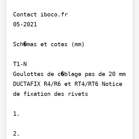
Contact iboco.fr

05-2021

Sch�mas et cotes (mm)

T1-N

Goulottes de c�blage pas de 20 mm

DUCTAFIX R4/R6 et RT4/RT6 Notice 
de fixation des rivets

1.

2.
