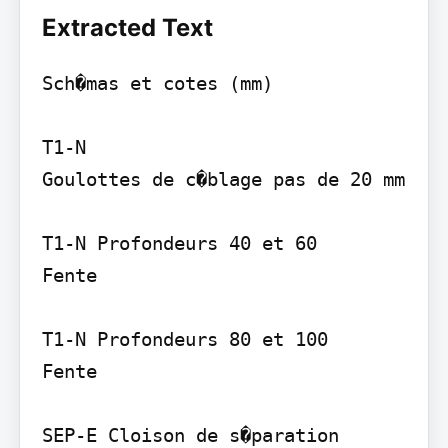
Extracted Text
Sch�mas et cotes (mm)

T1-N

Goulottes de c�blage pas de 20 mm

T1-N Profondeurs 40 et 60

Fente

T1-N Profondeurs 80 et 100

Fente

SEP-E Cloison de s�paration
