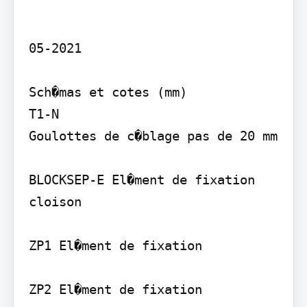
05-2021

Sch�mas et cotes (mm)

T1-N

Goulottes de c�blage pas de 20 mm

BLOCKSEP-E El�ment de fixation 
cloison

ZP1 El�ment de fixation

ZP2 El�ment de fixation
