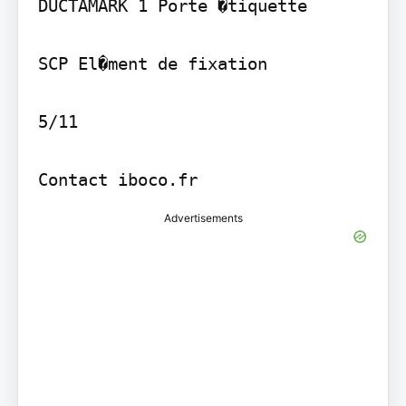
DUCTAMARK 1 Porte �tiquette

SCP El�ment de fixation

5/11

Contact iboco.fr
Advertisements