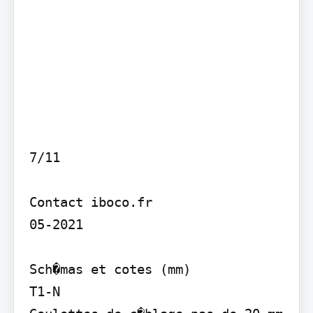
7/11

Contact iboco.fr

05-2021

Sch�mas et cotes (mm)

T1-N
