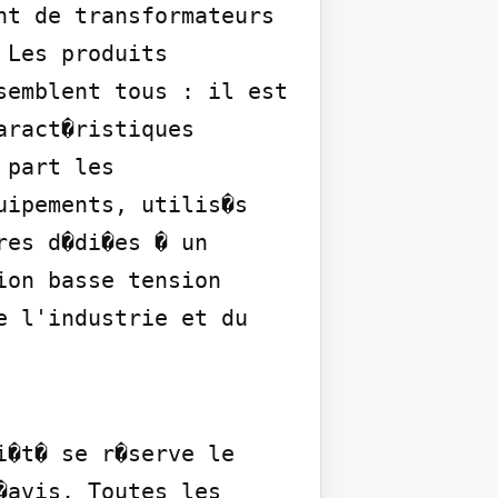
t de transformateurs 
Les produits 
emblent tous : il est 
ract�ristiques 
part les 
ipements, utilis�s 
es d�di�es � un 
on basse tension 
 l'industrie et du 
�t� se r�serve le 
avis. Toutes les 