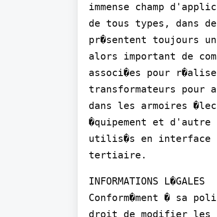
immense champ d'applic
de tous types, dans de
pr�sentent toujours un
alors important de com
associ�es pour r�alise
transformateurs pour a
dans les armoires �lec
�quipement et d'autre 
utilis�s en interface 
tertiaire.
INFORMATIONS L�GALES

Conform�ment � sa poli
droit de modifier les 