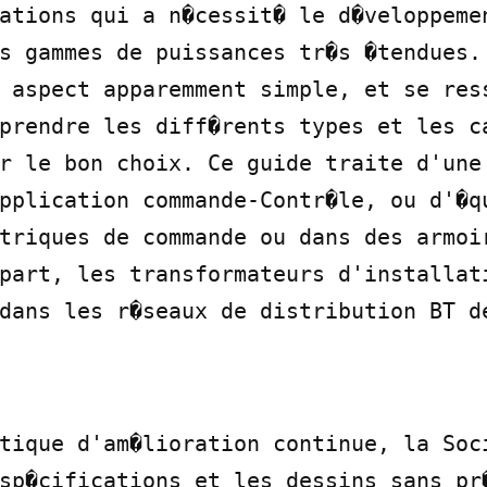
ations qui a n�cessit� le d�veloppemen
s gammes de puissances tr�s �tendues. 
 aspect apparemment simple, et se ress
prendre les diff�rents types et les ca
r le bon choix. Ce guide traite d'une 
pplication commande-Contr�le, ou d'�qu
triques de commande ou dans des armoir
part, les transformateurs d'installati
dans les r�seaux de distribution BT de
tique d'am�lioration continue, la Soci
sp�cifications et les dessins sans pr�