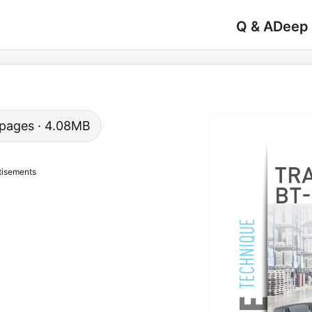
Q & A
Deep
8 pages · 4.08MB
tisements