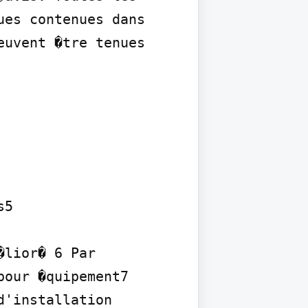
es contenues dans 
uvent �tre tenues 
5

lior� 6 Par 
our �quipement7 
'installation 