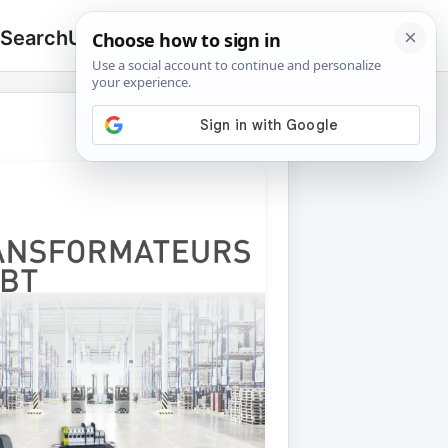
 Search
Upload
🔍
Search
for: