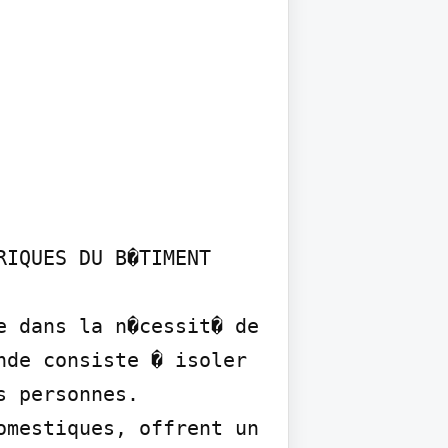
IQUES DU B�TIMENT

 dans la n�cessit� de 
de consiste � isoler 
 personnes. 
mestiques, offrent un 