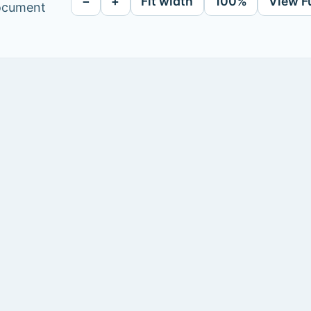
−
+
Fit width
100%
View F
document