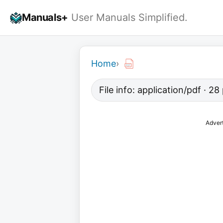
Skip
Manuals+
User Manuals Simplified.
to
content
Home
›
File info: application/pdf · 2
Adver