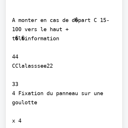
A monter en cas de d�part C 15-
100 vers le haut + 
t�l�information

44

CClalasssee22

33

4 Fixation du panneau sur une 
goulotte

x 4
