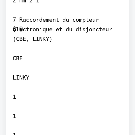
2 mm 2 1

7 Raccordement du compteur 
�l�ctronique et du disjoncteur 
(CBE, LINKY)

CBE

LINKY

1

1
