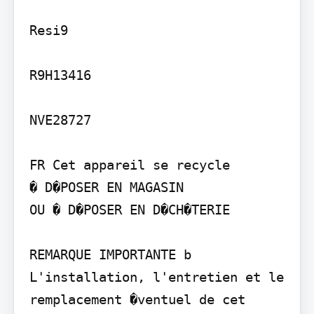
Resi9

R9H13416

NVE28727

FR Cet appareil se recycle

� D�POSER EN MAGASIN

OU � D�POSER EN D�CH�TERIE

REMARQUE IMPORTANTE b 
L'installation, l'entretien et le 
remplacement �ventuel de cet 