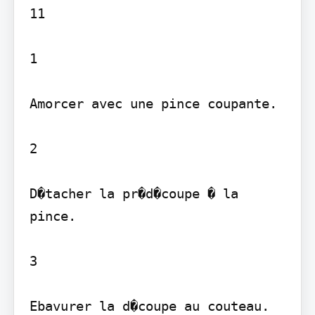
11

1

Amorcer avec une pince coupante.

2

D�tacher la pr�d�coupe � la 
pince.

3

Ebavurer la d�coupe au couteau.