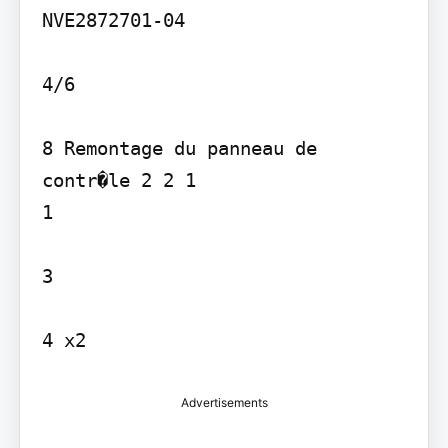
NVE2872701-04

4/6

8 Remontage du panneau de 
contr�le 2 2 1

1

3

4 x2
Advertisements