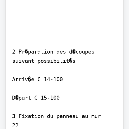
2 Pr�paration des d�coupes 
suivant possibilit�s

Arriv�e C 14-100

D�part C 15-100

3 Fixation du panneau au mur

22
