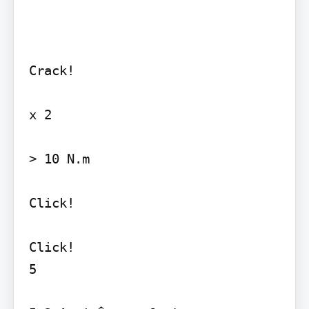
Crack!

x 2

> 10 N.m

Click!

Click!

5
