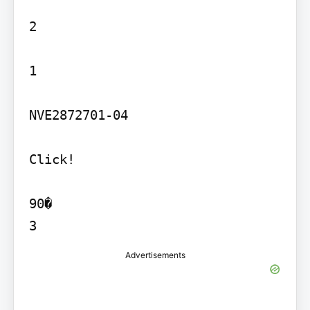
2

1

NVE2872701-04

Click!

90�

3
Advertisements