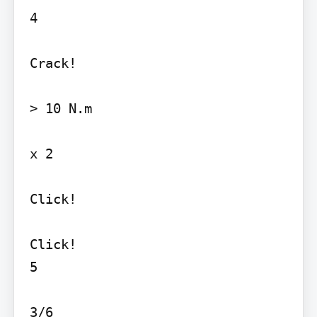
4

Crack!

> 10 N.m

x 2

Click!

Click!

5

3/6
