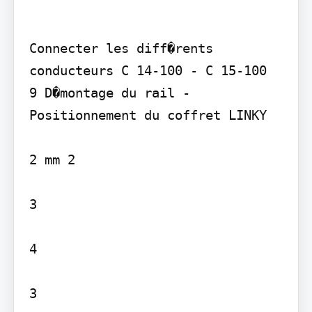
Connecter les diff�rents 
conducteurs C 14-100 - C 15-100

9 D�montage du rail - 
Positionnement du coffret LINKY

2 mm 2

3

4

3
