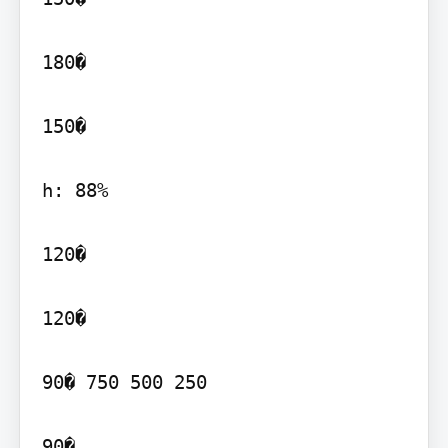
180�

150�

h: 88%

120�

120�

90� 750 500 250
