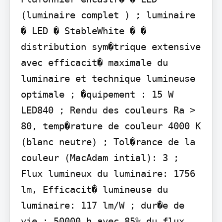
(luminaire complet ) ; luminaire 
� LED � StableWhite � � 
distribution sym�trique extensive 
avec efficacit� maximale du 
luminaire et technique lumineuse 
optimale ; �quipement : 15 W 
LED840 ; Rendu des couleurs Ra > 
80, temp�rature de couleur 4000 K 
(blanc neutre) ; Tol�rance de la 
couleur (MacAdam intial): 3 ; 
Flux lumineux du luminaire: 1756 
lm, Efficacit� lumineuse du 
luminaire: 117 lm/W ; dur�e de 
vie : 50000 h avec 85% du flux 