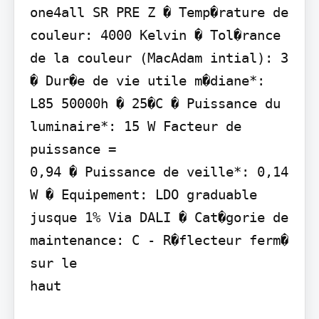
one4all SR PRE Z � Temp�rature de 
couleur: 4000 Kelvin � Tol�rance 
de la couleur (MacAdam intial): 3 
� Dur�e de vie utile m�diane*:

L85 50000h � 25�C � Puissance du 
luminaire*: 15 W Facteur de 
puissance =

0,94 � Puissance de veille*: 0,14 
W � Equipement: LDO graduable 
jusque 1% Via DALI � Cat�gorie de 
maintenance: C - R�flecteur ferm� 
sur le

haut
