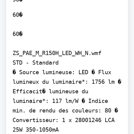
60�

60�

ZS_PAE_M_R150H_LED_WH_N.wmf

STD - Standard

� Source lumineuse: LED � Flux 
lumineux du luminaire*: 1756 lm � 
Efficacit� lumineuse du 
luminaire*: 117 lm/W � Indice 
min. de rendu des couleurs: 80 � 
Convertisseur: 1 x 28001246 LCA 
25W 350-1050mA
