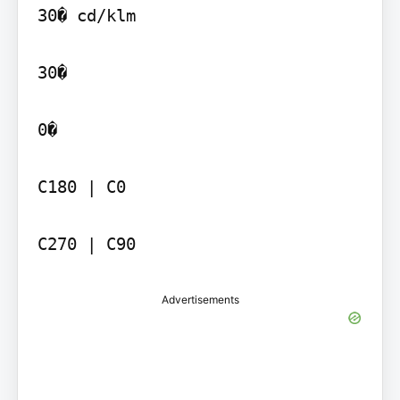
30� cd/klm

30�

0�

C180 | C0

C270 | C90
Advertisements