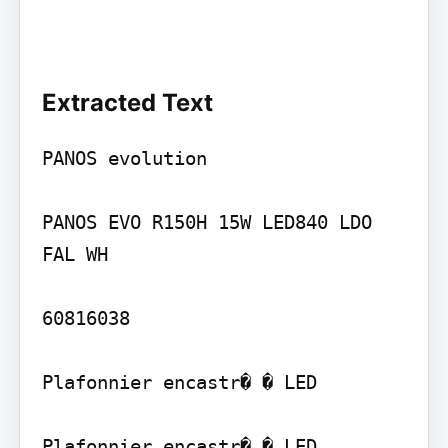
Extracted Text
PANOS evolution

PANOS EVO R150H 15W LED840 LDO 
FAL WH

60816038

Plafonnier encastr� � LED

Plafonnier encastr� � LED 