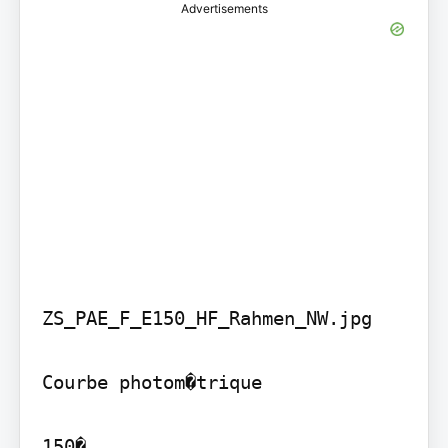
Advertisements
ZS_PAE_F_E150_HF_Rahmen_NW.jpg

Courbe photom�trique

150�
