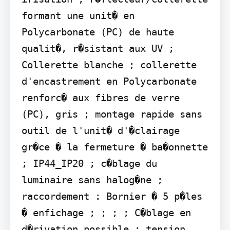
formant une unit� en 
Polycarbonate (PC) de haute 
qualit�, r�sistant aux UV ; 
Collerette blanche ; collerette 
d'encastrement en Polycarbonate 
renforc� aux fibres de verre 
(PC), gris ; montage rapide sans 
outil de l'unit� d'�clairage 
gr�ce � la fermeture � ba�onnette 
; IP44_IP20 ; c�blage du 
luminaire sans halog�ne ; 
raccordement : Bornier � 5 p�les 
� enfichage ; ; ; ; C�blage en 
d�rivation possible ; tension 