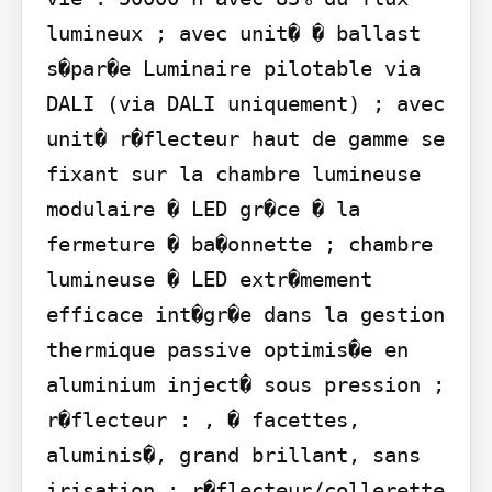
lumineux ; avec unit� � ballast 
s�par�e Luminaire pilotable via 
DALI (via DALI uniquement) ; avec 
unit� r�flecteur haut de gamme se 
fixant sur la chambre lumineuse 
modulaire � LED gr�ce � la 
fermeture � ba�onnette ; chambre 
lumineuse � LED extr�mement 
efficace int�gr�e dans la gestion 
thermique passive optimis�e en 
aluminium inject� sous pression ; 
r�flecteur : , � facettes, 
aluminis�, grand brillant, sans 
irisation ; r�flecteur/collerette 