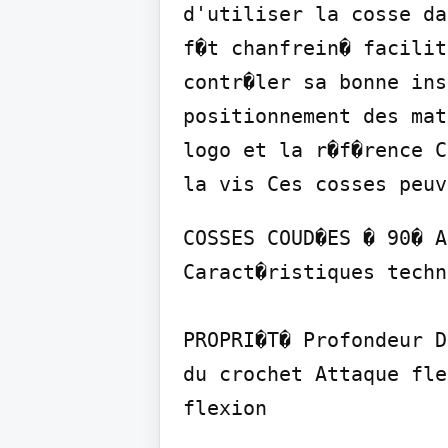
d'utiliser la cosse da
f�t chanfrein� facilit
contr�ler sa bonne ins
positionnement des mat
logo et la r�f�rence C
la vis Ces cosses peuv
COSSES COUD�ES � 90� A
Caract�ristiques techn
PROPRI�T� Profondeur D
du crochet Attaque fle
flexion
