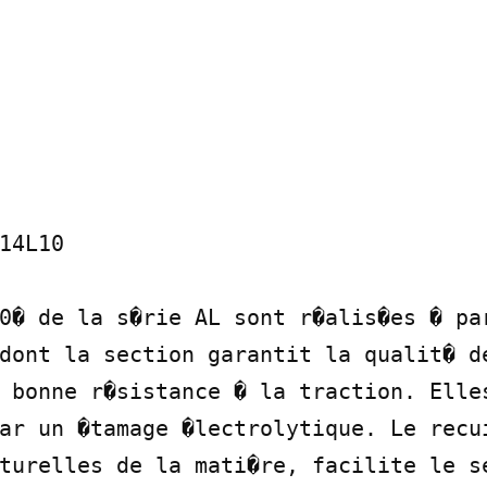
14L10

0� de la s�rie AL sont r�alis�es � par
dont la section garantit la qualit� de
 bonne r�sistance � la traction. Elles
ar un �tamage �lectrolytique. Le recui
turelles de la mati�re, facilite le se