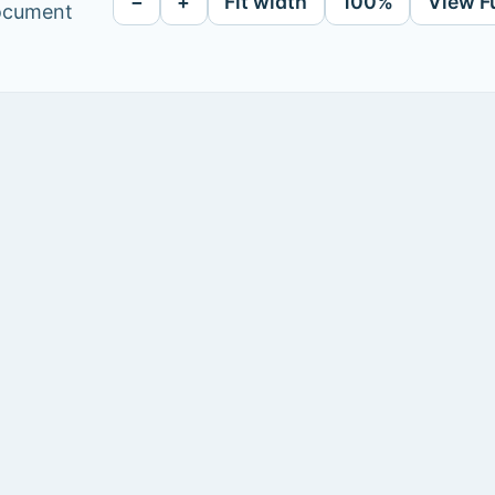
−
+
Fit width
100%
View F
document