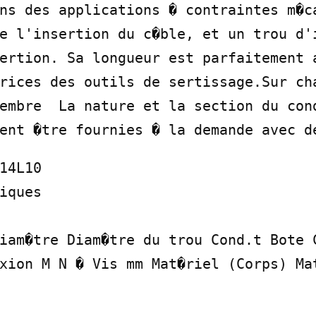
ns des applications � contraintes m�ca
e l'insertion du c�ble, et un trou d'i
ertion. Sa longueur est parfaitement a
rices des outils de sertissage.Sur cha
embre  La nature et la section du cond
ent �tre fournies � la demande avec d
14L10

iques

iam�tre Diam�tre du trou Cond.t Bote C
xion M N � Vis mm Mat�riel (Corps) Mat