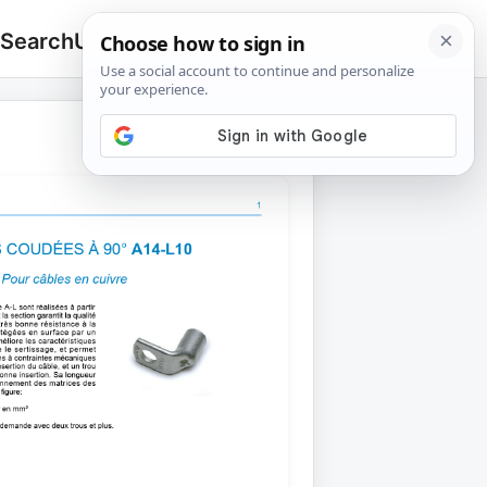
 Search
Upload
🔍
Search
for: