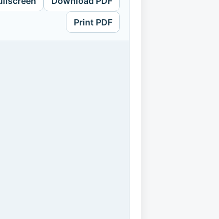
ullscreen
Download PDF
Print PDF