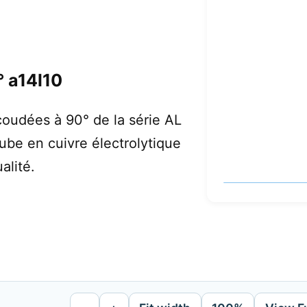
 a14l10
oudées à 90° de la série AL
tube en cuivre électrolytique
alité.