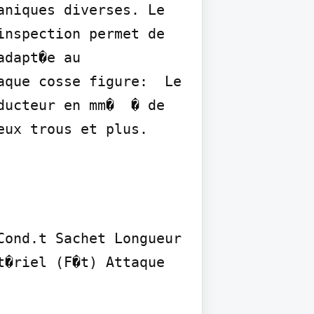
niques diverses. Le 
nspection permet de 
dapt�e au 
que cosse figure:  Le 
ucteur en mm�  � de 
eux trous et plus.
ond.t Sachet Longueur 
�riel (F�t) Attaque 