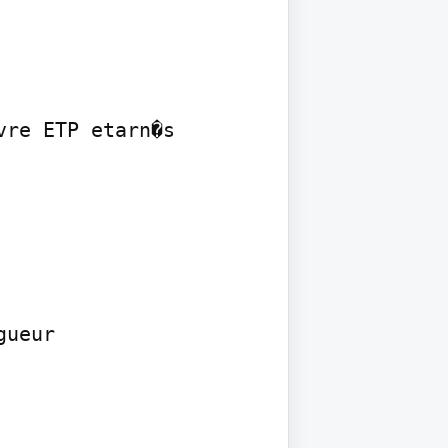
re ETP etarn�s 
ueur
