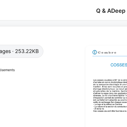
Q & A
Deep
 pages · 253.22KB
tisements