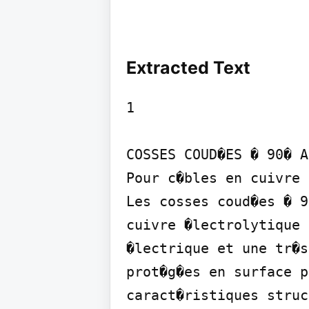
Extracted Text
1

COSSES COUD�ES � 90� A
Pour c�bles en cuivre

Les cosses coud�es � 9
cuivre �lectrolytique 
�lectrique et une tr�s
prot�g�es en surface p
caract�ristiques struc