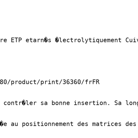
re ETP etarn�s �lectrolytiquement Cuiv
80/product/print/36360/frFR

 contr�ler sa bonne insertion. Sa long
�e au positionnement des matrices des
