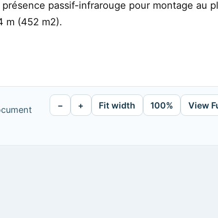
présence passif-infrarouge pour montage au pl
24 m (452 m2).
−
+
Fit width
100%
View F
document