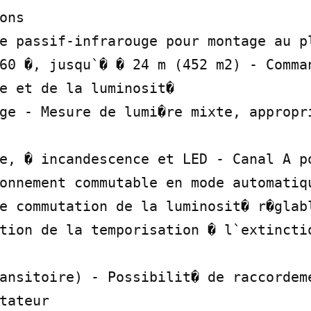
ons

e passif-infrarouge pour montage au pl
60 �, jusqu`� � 24 m (452 m2) - Comman
e et de la luminosit�

ge - Mesure de lumi�re mixte, appropri
e, � incandescence et LED - Canal A po
onnement commutable en mode automatiqu
e commutation de la luminosit� r�glabl
tion de la temporisation � l`extinctio
ansitoire) - Possibilit� de raccordem
tateur