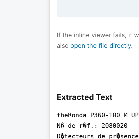
If the inline viewer fails, i
also
open the file directly
.
Extracted Text
theRonda P360-100 M UP
N� de r�f.: 2080020

D�tecteurs de pr�sence