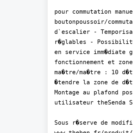
pour commutation manue
boutonpoussoir/commuta
d`escalier - Temporisa
r�glables - Possibilit
en service imm�diate g
fonctionnement et zone
ma�tre/ma�tre : 10 d�t
�tendre la zone de d�t
Montage au plafond pos
utilisateur theSenda S
Sous r�serve de modifi
www.theben.fr/produit/