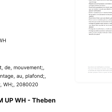
 WH
et, de, mouvement;,
ntage, au, plafond;,
P, WH;, 2080020
M UP WH - Theben