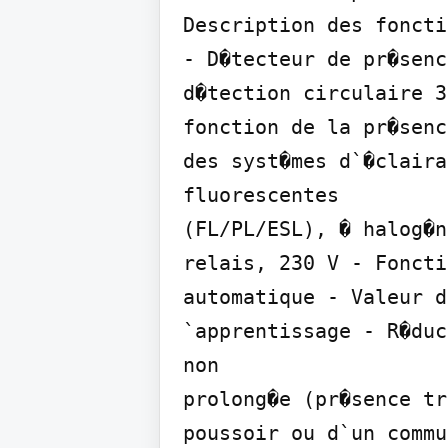
Description des foncti
- D�tecteur de pr�senc
d�tection circulaire 3
fonction de la pr�senc
des syst�mes d`�claira
fluorescentes

(FL/PL/ESL), � halog�n
relais, 230 V - Foncti
automatique - Valeur d
`apprentissage - R�duc
non

prolong�e (pr�sence tr
poussoir ou d`un commu