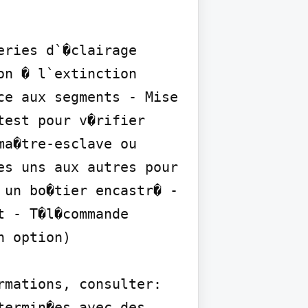
ries d`�clairage 
n � l`extinction 
e aux segments - Mise 
est pour v�rifier 
a�tre-esclave ou 
s uns aux autres pour 
un bo�tier encastr� - 
 - T�l�commande 
 option)

mations, consulter: 
ermin�es avec des 