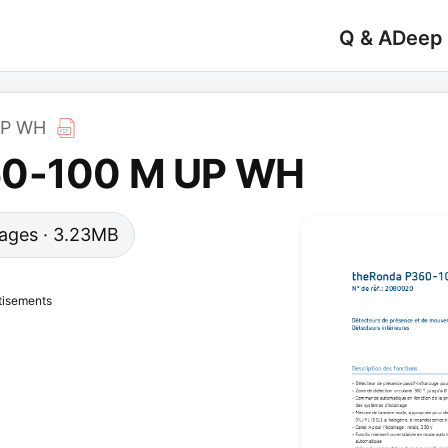
Q & A
Deep
UP WH
60-100 M UP WH
 pages · 3.23MB
tisements