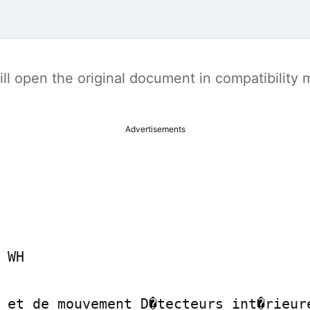
t will open the original document in compatibilit
Advertisements
 WH

 et de mouvement D�tecteurs int�rieure