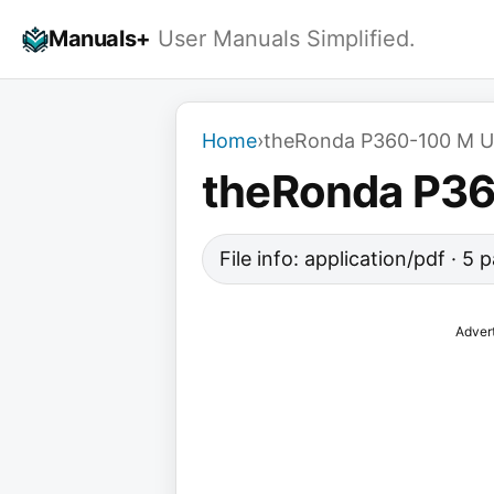
Skip
Manuals+
User Manuals Simplified.
to
content
Home
›
theRonda P360-100 M 
theRonda P3
File info: application/pdf · 5
Adver