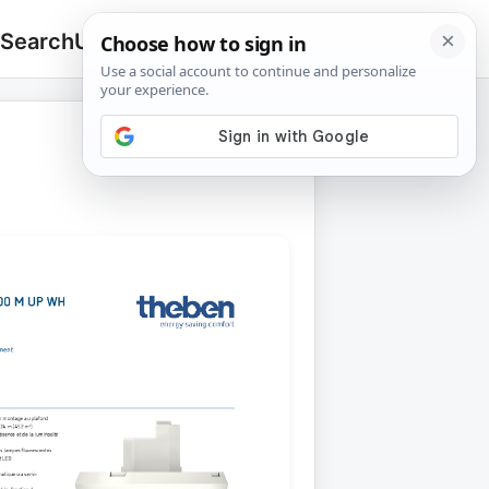
 Search
Upload
🔍
Search
for: