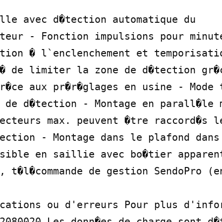
lle avec d�tection automatique du 
teur - Fonction impulsions pour minute
tion � l`enclenchement et temporisatio
� de limiter la zone de d�tection gr�c
r�ce aux pr�r�glages en usine - Mode t
 de d�tection - Montage en parall�le m
ecteurs max. peuvent �tre raccord�s le
ection - Montage dans le plafond dans 
sible en saillie avec bo�tier apparent
, t�l�commande de gestion SendoPro (en
cations ou d'erreurs Pour plus d'infor
2080020 Les donn�es de charge sont d�t