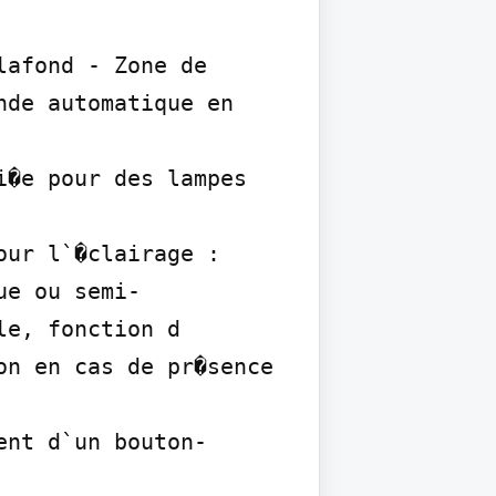
afond - Zone de 
de automatique en 
�e pour des lampes 
ur l`�clairage : 
e ou semi-

e, fonction d

n en cas de pr�sence 
ent d`un bouton-