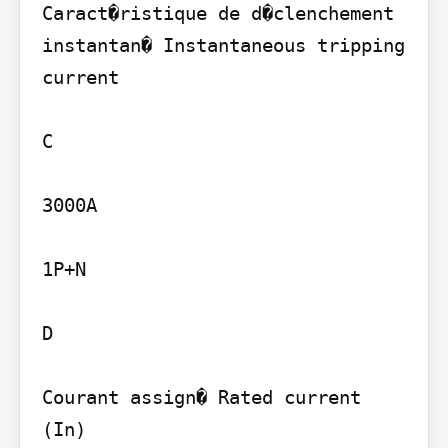
Caract�ristique de d�clenchement 
instantan� Instantaneous tripping 
current

C

3000A

1P+N

D

Courant assign� Rated current 
(In)