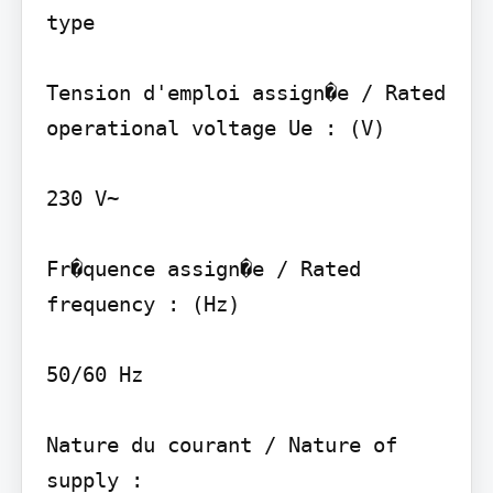
type

Tension d'emploi assign�e / Rated 
operational voltage Ue : (V)

230 V~

Fr�quence assign�e / Rated 
frequency : (Hz)

50/60 Hz

Nature du courant / Nature of 
supply :
