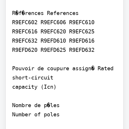
R�f�rences References

R9EFC602 R9EFC606 R9EFC610 
R9EFC616 R9EFC620 R9EFC625 
R9EFC632 R9EFD610 R9EFD616 
R9EFD620 R9EFD625 R9EFD632

Pouvoir de coupure assign� Rated 
short-circuit

capacity (Icn)

Nombre de p�les

Number of poles
