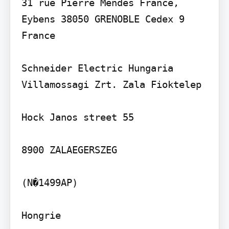
31 rue Pierre Mendes France, 
Eybens 38050 GRENOBLE Cedex 9 
France

Schneider Electric Hungaria 
Villamossagi Zrt. Zala Fioktelep

Hock Janos street 55

8900 ZALAEGERSZEG

(N�1499AP)

Hongrie
