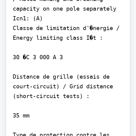
capacity on one pole separately 
Icn1: (A)

Classe de limitation d'�nergie / 
Energy limiting class I�t :

30 �C 3 000 A 3

Distance de grille (essais de 
court-circuit) / Grid distance 
(short-circuit tests) :

35 mm

Type de protection contre les 