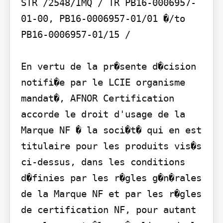
STR /2548/IMQ / TR PB16-0006957-
01-00, PB16-0006957-01/01 �/to 
PB16-0006957-01/15 /

En vertu de la pr�sente d�cision 
notifi�e par le LCIE organisme 
mandat�, AFNOR Certification 
accorde le droit d'usage de la 
Marque NF � la soci�t� qui en est 
titulaire pour les produits vis�s 
ci-dessus, dans les conditions 
d�finies par les r�gles g�n�rales 
de la Marque NF et par les r�gles 
de certification NF, pour autant 