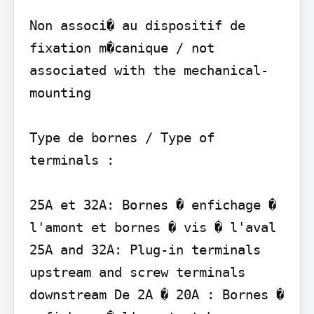
Non associ� au dispositif de 
fixation m�canique / not 
associated with the mechanical-
mounting

Type de bornes / Type of 
terminals :

25A et 32A: Bornes � enfichage � 
l'amont et bornes � vis � l'aval 
25A and 32A: Plug-in terminals 
upstream and screw terminals 
downstream De 2A � 20A : Bornes � 