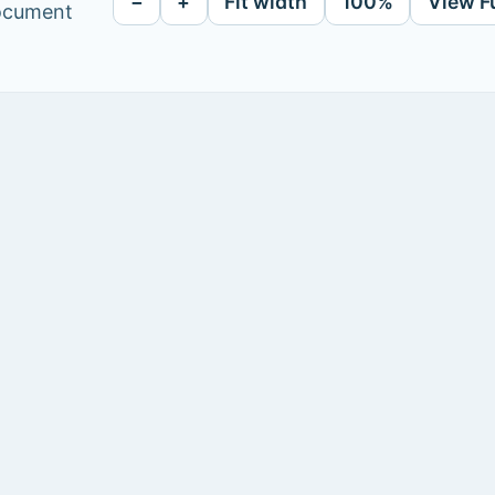
−
+
Fit width
100%
View F
document