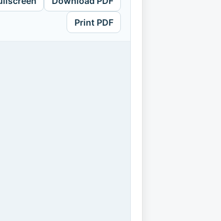
ullscreen
Download PDF
Print PDF