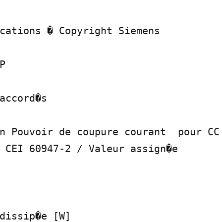
cations � Copyright Siemens



accord�s

n Pouvoir de coupure courant  pour CC 
 CEI 60947-2 / Valeur assign�e

dissip�e [W]
