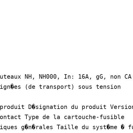
uteaux NH, NH000, In: 16A, gG, non CA:
ign�es (de transport) sous tension

produit D�signation du produit Version
ontact Type de la cartouche-fusible

iques g�n�rales Taille du syst�me � fu