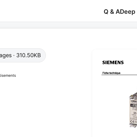
Q & A
Deep
 pages · 310.50KB
tisements