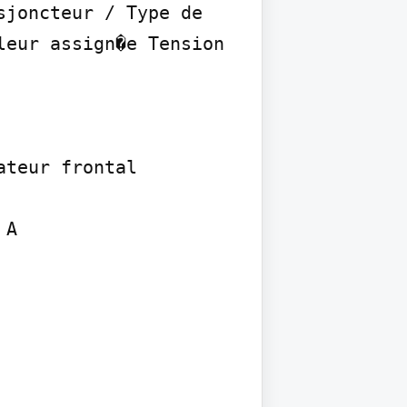
joncteur / Type de 
eur assign�e Tension 
teur frontal 
A
