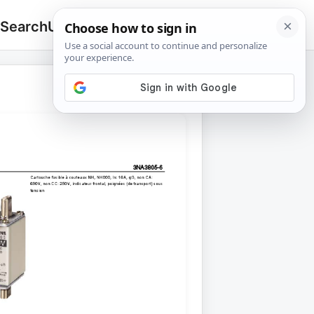
 Search
Upload
🔍
Search
for: