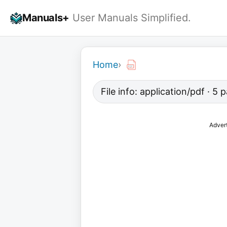
Skip
Manuals+
User Manuals Simplified.
to
content
Home
›
File info: application/pdf · 5
Adver