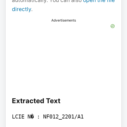
automatically. You can also
open the file
directly
.
Advertisements
Extracted Text
LCIE N� : NF012_2201/A1
