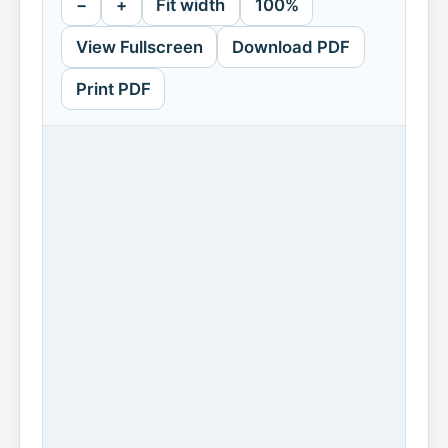
−
+
Fit width
100%
View Fullscreen
Download PDF
Print PDF