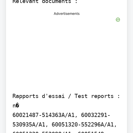
Relevant documents :
Advertisements
Rapports d'essai / Test reports : 
n�

60021487-514363A/A1, 60032291-
530935A/A1, 60051320-552296A/A1, 