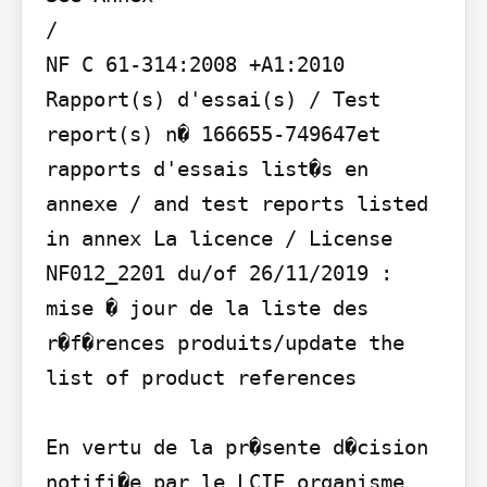
/

NF C 61-314:2008 +A1:2010

Rapport(s) d'essai(s) / Test 
report(s) n� 166655-749647et 
rapports d'essais list�s en 
annexe / and test reports listed 
in annex La licence / License 
NF012_2201 du/of 26/11/2019 : 
mise � jour de la liste des 
r�f�rences produits/update the 
list of product references

En vertu de la pr�sente d�cision 
notifi�e par le LCIE organisme 