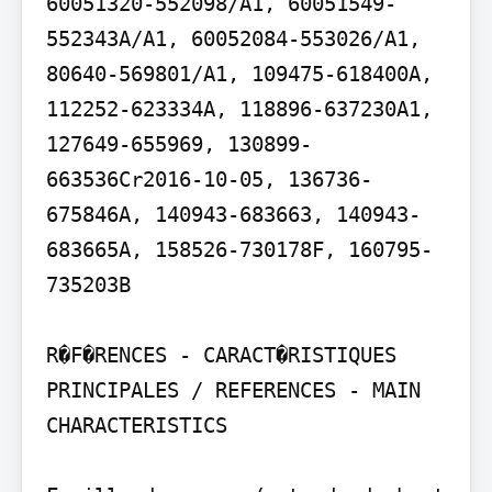
60051320-552098/A1, 60051549-
552343A/A1, 60052084-553026/A1, 
80640-569801/A1, 109475-618400A, 
112252-623334A, 118896-637230A1, 
127649-655969, 130899-
663536Cr2016-10-05, 136736-
675846A, 140943-683663, 140943-
683665A, 158526-730178F, 160795-
735203B

R�F�RENCES - CARACT�RISTIQUES 
PRINCIPALES / REFERENCES - MAIN 
CHARACTERISTICS
