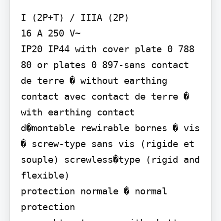
I (2P+T) / IIIA (2P)

16 A 250 V~

IP20 IP44 with cover plate 0 788 
80 or plates 0 897-sans contact 
de terre � without earthing 
contact avec contact de terre � 
with earthing contact

d�montable rewirable bornes � vis 
� screw-type sans vis (rigide et 
souple) screwless�type (rigid and 
flexible)

protection normale � normal 
protection
