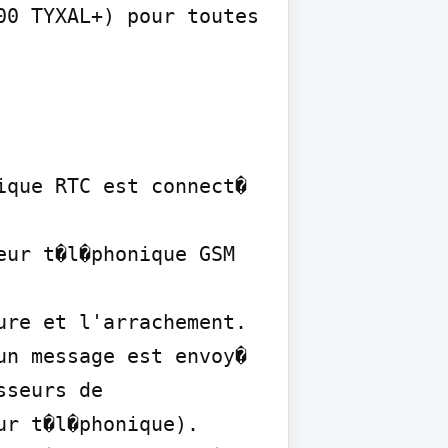
0 TYXAL+) pour toutes 
que RTC est connect� 
ur t�l�phonique GSM 
re et l'arrachement. 
n message est envoy� 
seurs de 
r t�l�phonique). 