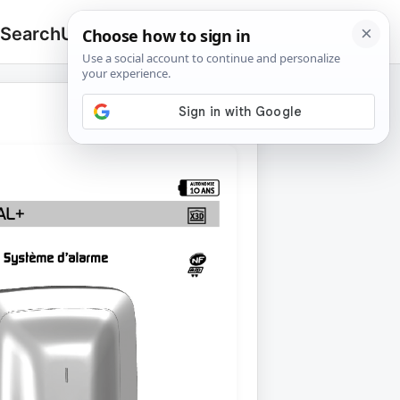
 Search
Upload
🔍
Search
for: