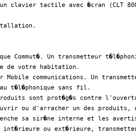
un clavier tactile avec �cran (CLT 800
tallation.

que Commut�. Un transmetteur t�l�phoni
e de votre habitation.

r Mobile communications. Un transmette
au t�l�phonique sans fil.

roduits sont prot�g�s contre l'ouvertu
uvrir ou d'arracher un des produits, u
enche sa sir�ne interne et les avertis
 int�rieure ou ext�rieure, transmetteu