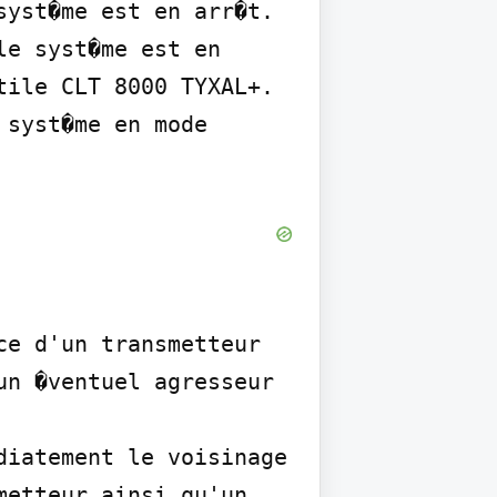
yst�me est en arr�t. 
e syst�me est en 
ile CLT 8000 TYXAL+. 
syst�me en mode 
e d'un transmetteur 
n �ventuel agresseur 
iatement le voisinage 
etteur ainsi qu'un 