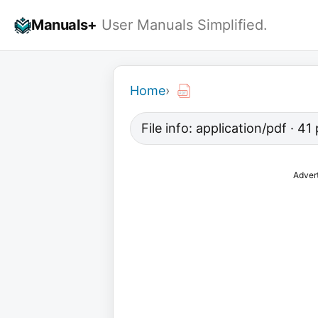
Skip
Manuals+
User Manuals Simplified.
to
content
Home
›
File info: application/pdf · 4
Adver