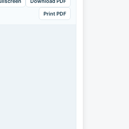
ullscreen
Download PDF
Print PDF