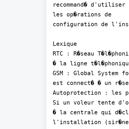
recommand� d'utiliser 
les op�rations de

configuration de l'ins
Lexique

RTC : R�seau T�l�phoni
� la ligne t�l�phoniqu
GSM : Global System fo
est connect� � un r�se
Autoprotection : les p
Si un voleur tente d'o
� la centrale qui d�cl
l'installation (sir�ne