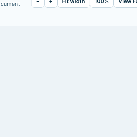
−
+
Fit width
100%
View F
document