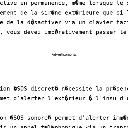
ctive en permanence, m�me lorsque le s
ement de la sir�ne ext�rieure que si l
e de la d�sactiver via un clavier tact
, vous devez imp�rativement passer le 
Advertisements
ion �SOS discret� n�cessite la pr�senc
met d'alerter l'ext�rieur � l'insu d'u
on �SOS sonore� permet d'alerter imm�d
is un appel t�l�phonique via un transm