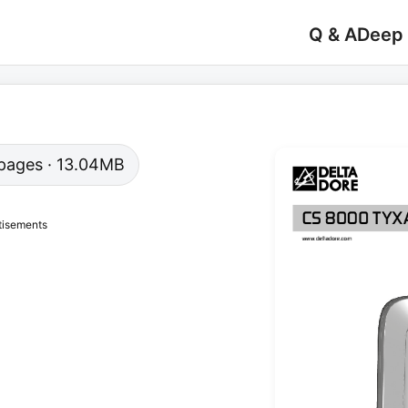
Q & A
Deep
1 pages · 13.04MB
tisements