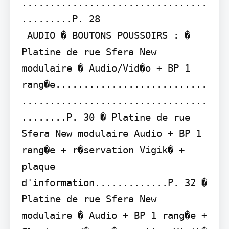
.................................
.........P. 28

 AUDIO � BOUTONS POUSSOIRS : � 
Platine de rue Sfera New 
modulaire � Audio/Vid�o + BP 1 
rang�e...........................
.................................
........P. 30 � Platine de rue 
Sfera New modulaire Audio + BP 1 
rang�e + r�servation Vigik� + 
plaque 
d'information.............P. 32 � 
Platine de rue Sfera New 
modulaire � Audio + BP 1 rang�e + 