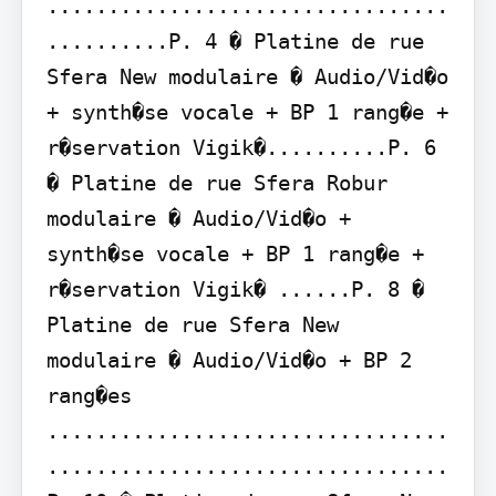
.................................
..........P. 4 � Platine de rue 
Sfera New modulaire � Audio/Vid�o 
+ synth�se vocale + BP 1 rang�e + 
r�servation Vigik�..........P. 6 
� Platine de rue Sfera Robur 
modulaire � Audio/Vid�o + 
synth�se vocale + BP 1 rang�e + 
r�servation Vigik� ......P. 8 � 
Platine de rue Sfera New 
modulaire � Audio/Vid�o + BP 2 
rang�es 
.................................
.................................