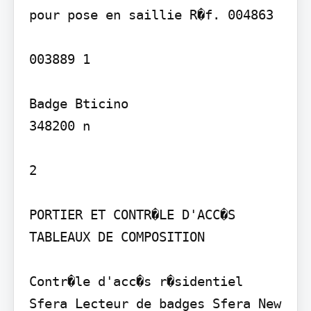
pour pose en saillie R�f. 004863

003889 1

Badge Bticino

348200 n

2

PORTIER ET CONTR�LE D'ACC�S 
TABLEAUX DE COMPOSITION

Contr�le d'acc�s r�sidentiel 
Sfera Lecteur de badges Sfera New
