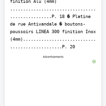
finition Alu (4mm) 
.................................
................P. 18 � Platine 
de rue Antivandale � boutons-
poussoirs LINEA 300 finition Inox 
(4mm)............................
....................P. 20
Advertisements