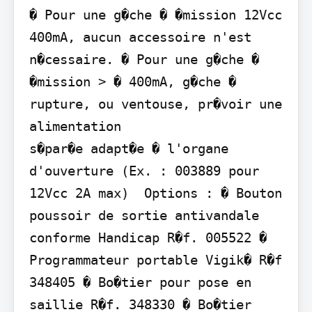
� Pour une g�che � �mission 12Vcc  
400mA, aucun accessoire n'est 
n�cessaire. � Pour une g�che � 
�mission > � 400mA, g�che � 
rupture, ou ventouse, pr�voir une 
alimentation

s�par�e adapt�e � l'organe 
d'ouverture (Ex. : 003889 pour 
12Vcc 2A max)  Options : � Bouton 
poussoir de sortie antivandale 
conforme Handicap R�f. 005522 � 
Programmateur portable Vigik� R�f 
348405 � Bo�tier pour pose en 
saillie R�f. 348330 � Bo�tier 