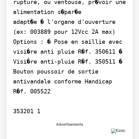
rupture, ou ventouse, pr�voir une 
alimentation s�par�e

adapt�e � l'organe d'ouverture 
(ex: 003889 pour 12Vcc 2A max)  
Options : � Pose en saillie avec 
visi�re anti pluie R�f. 350611 � 
Visi�re anti-pluie R�f. 350511 � 
Bouton poussoir de sortie 
antivandale conforme Handicap 
R�f. 005522

353201 1
Advertisements