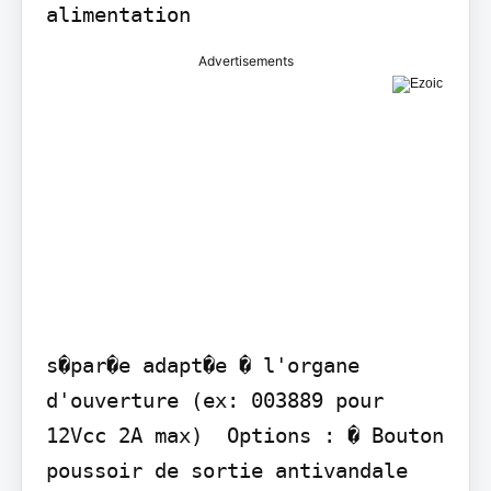
alimentation
Advertisements
s�par�e adapt�e � l'organe 
d'ouverture (ex: 003889 pour 
12Vcc 2A max)  Options : � Bouton 
poussoir de sortie antivandale 