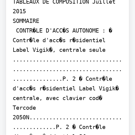
TABLEAUX DE COMPOSITION Juillet 
2015

SOMMAIRE

 CONTR�LE D'ACC�S AUTONOME : � 
Contr�le d'acc�s r�sidentiel 
Label Vigik�, centrale seule 
.................................
.................................
...............P. 2 � Contr�le 
d'acc�s r�sidentiel Label Vigik� 
centrale, avec clavier cod� 
Tercode 
2050N............................
.............P. 2 � Contr�le 