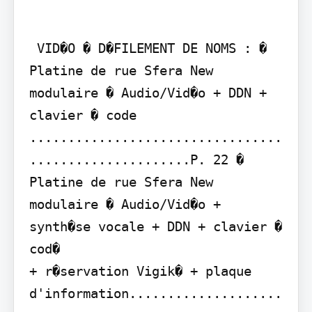
 VID�O � D�FILEMENT DE NOMS : � 
Platine de rue Sfera New 
modulaire � Audio/Vid�o + DDN + 
clavier � code 
.................................
.....................P. 22 � 
Platine de rue Sfera New 
modulaire � Audio/Vid�o + 
synth�se vocale + DDN + clavier � 
cod�

+ r�servation Vigik� + plaque 
d'information....................