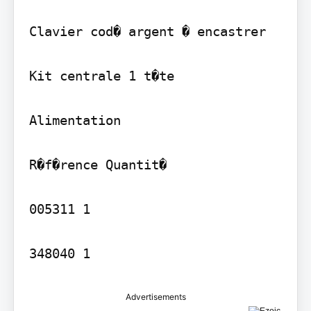
Clavier cod� argent � encastrer

Kit centrale 1 t�te

Alimentation

R�f�rence Quantit�

005311 1

Advertisements