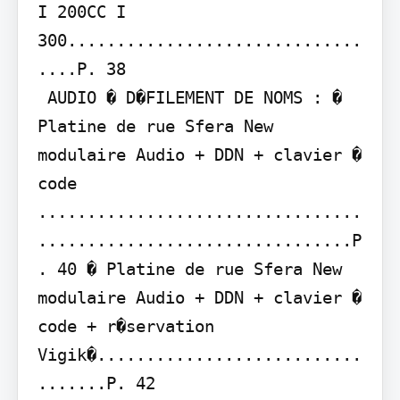
I 200CC I 
300..............................
....P. 38

 AUDIO � D�FILEMENT DE NOMS : � 
Platine de rue Sfera New 
modulaire Audio + DDN + clavier � 
code 
.................................
................................P
. 40 � Platine de rue Sfera New 
modulaire Audio + DDN + clavier � 
code + r�servation 
Vigik�...........................
.......P. 42