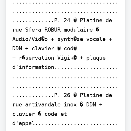
.................................
.................................
.............P. 24 � Platine de 
rue Sfera ROBUR modulaire � 
Audio/Vid�o + synth�se vocale + 
DDN + clavier � cod�

+ r�servation Vigik� + plaque 
d'information....................
.................................
.................................
.............P. 26 � Platine de 
rue antivandale inox � DDN + 
clavier � code et 
d'appel..........................