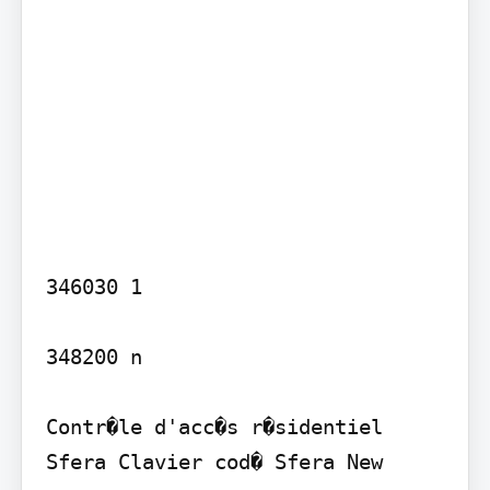
346030 1

348200 n

Contr�le d'acc�s r�sidentiel 
Sfera Clavier cod� Sfera New
