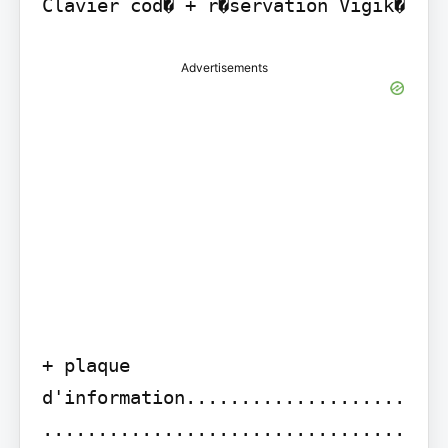
Clavier cod� + r�servation Vigik�
Advertisements
+ plaque 
d'information....................
.................................