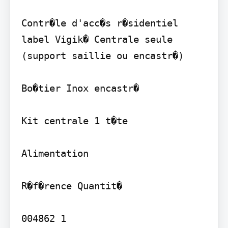
Contr�le d'acc�s r�sidentiel 
label Vigik� Centrale seule 
(support saillie ou encastr�)

Bo�tier Inox encastr�

Kit centrale 1 t�te

Alimentation

R�f�rence Quantit�

004862 1
