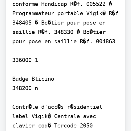
conforme Handicap R�f. 005522 � 
Programmateur portable Vigik� R�f 
348405 � Bo�tier pour pose en 
saillie R�f. 348330 � Bo�tier 
pour pose en saillie R�f. 004863

336000 1

Badge Bticino

348200 n

Contr�le d'acc�s r�sidentiel 
label Vigik� Centrale avec 
clavier cod� Tercode 2050
