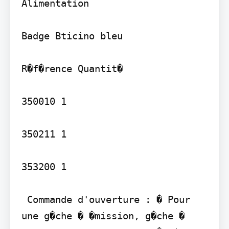
Alimentation

Badge Bticino bleu

R�f�rence Quantit�

350010 1

350211 1

353200 1

 Commande d'ouverture : � Pour 
une g�che � �mission, g�che � 