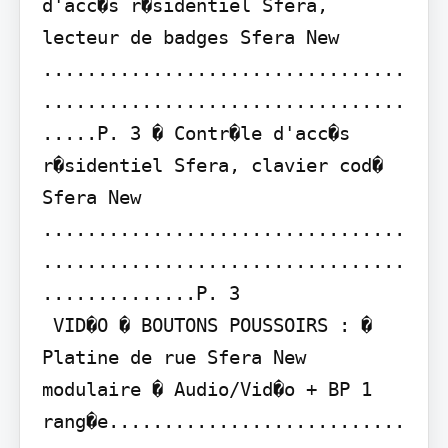
d'acc�s r�sidentiel Sfera, 
lecteur de badges Sfera New 
.................................
.................................
.....P. 3 � Contr�le d'acc�s 
r�sidentiel Sfera, clavier cod� 
Sfera New 
.................................
.................................
..............P. 3

 VID�O � BOUTONS POUSSOIRS : � 
Platine de rue Sfera New 
modulaire � Audio/Vid�o + BP 1 
rang�e...........................