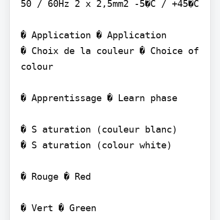
50 / 60Hz 2 x 2,5mm2 -5�C / +45�C

� Application � Application

� Choix de la couleur � Choice of 
colour

� Apprentissage � Learn phase

� S aturation (couleur blanc)

� S aturation (colour white)

� Rouge � Red
