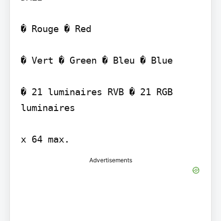
� Rouge � Red

� Vert � Green � Bleu � Blue

� 21 luminaires RVB � 21 RGB 
luminaires

x 64 max.
Advertisements