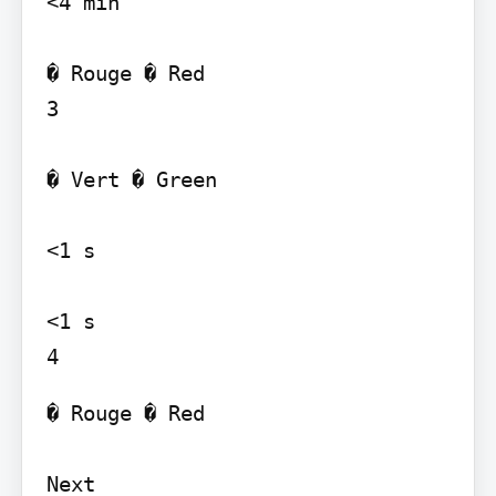
<4 min

� Rouge � Red

3

� Vert � Green

<1 s

<1 s

� Rouge � Red

Next
