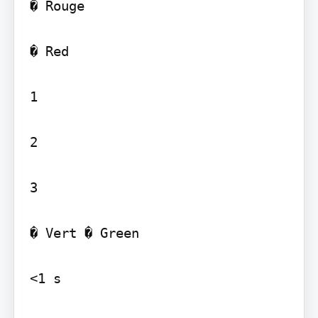
� Rouge

� Red

1

2

3

� Vert � Green

<1 s
