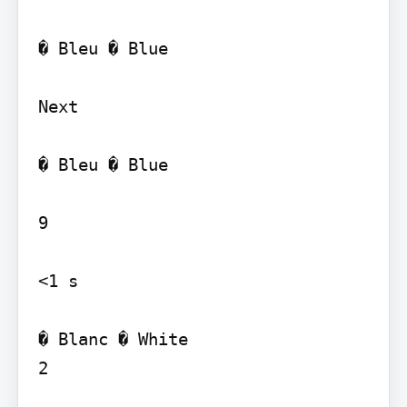
� Bleu � Blue

Next

� Bleu � Blue

9

<1 s

� Blanc � White

2
