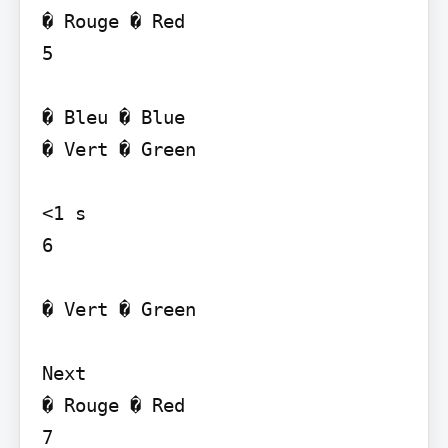
� Rouge � Red

5

� Bleu � Blue

� Vert � Green

<1 s

6

� Vert � Green

Next

� Rouge � Red

7
