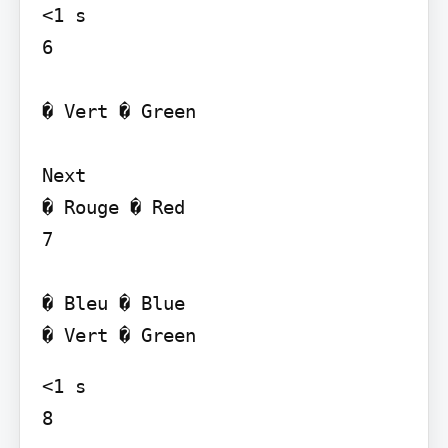
<1 s

6

� Vert � Green

Next

� Rouge � Red

7

� Bleu � Blue

<1 s

8
