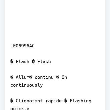
LE06996AC

� Flash � Flash

� Allum� continu � On 
continuously

� Clignotant rapide � Flashing 
quickly
