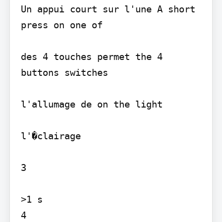
Un appui court sur l'une A short 
press on one of

des 4 touches permet the 4 
buttons switches

l'allumage de on the light

l'�clairage

3

>1 s

4
