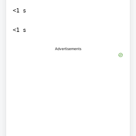
<1 s

Advertisements