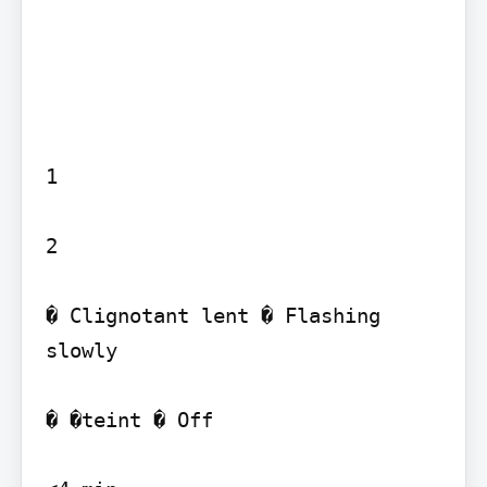
1

2

� Clignotant lent � Flashing 
slowly

� �teint � Off
