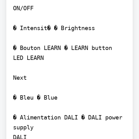
ON/OFF

� Intensit� � Brightness

� Bouton LEARN � LEARN button

LED LEARN

Next

� Bleu � Blue

� Alimentation DALI � DALI power 
supply

DALI
