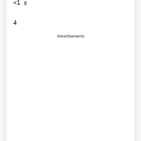
<1 s

Advertisements