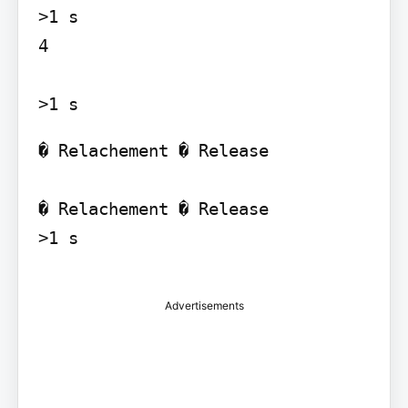
>1 s

4

� Relachement � Release

� Relachement � Release

>1 s

Advertisements