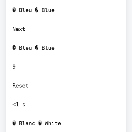
� Bleu � Blue

Next

� Bleu � Blue

9

Reset

<1 s

� Blanc � White
