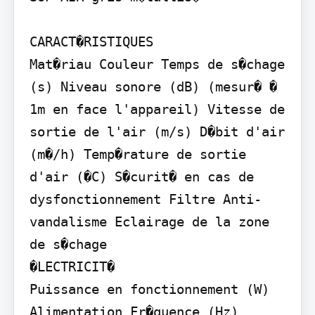
CARACT�RISTIQUES

Mat�riau Couleur Temps de s�chage 
(s) Niveau sonore (dB) (mesur� � 
1m en face l'appareil) Vitesse de 
sortie de l'air (m/s) D�bit d'air 
(m�/h) Temp�rature de sortie 
d'air (�C) S�curit� en cas de 
dysfonctionnement Filtre Anti-
vandalisme Eclairage de la zone 
de s�chage

�LECTRICIT�

Puissance en fonctionnement (W) 
Alimentation Fr�quence (Hz) 