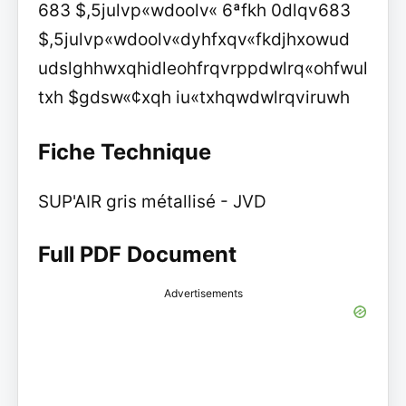
683 $,5julvp«wdoolv« 6ªfkh 0dlqv683
$,5julvp«wdoolv«dyhfxqv«fkdjhxowud
udslghhwxqhidleohfrqvrppdwlrq«ohfwul
txh $gdsw«¢xqh iu«txhqwdwlrqviruwh
Fiche Technique
SUP'AIR gris métallisé - JVD
Full PDF Document
Advertisements