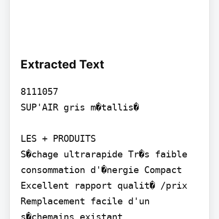
Extracted Text
8111057

SUP'AIR gris m�tallis�

LES + PRODUITS

S�chage ultrarapide Tr�s faible 
consommation d'�nergie Compact 
Excellent rapport qualit� /prix 
Remplacement facile d'un 
s�chemains existant
