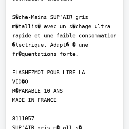
S�che-Mains SUP'AIR gris 
m�tallis� avec un s�chage ultra 
rapide et une faible consommation 
�lectrique. Adapt� � une 
fr�quentations forte.

FLASHEZMOI POUR LIRE LA

VID�O

R�PARABLE 10 ANS

MADE IN FRANCE

8111057

SUP'AIR gris m�tallis�
