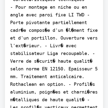
- Pour montage en niche ou en 
angle avec paroi fixe LI TWD - 
Porte pivotante partiellement 
cadr�e compos�e d'un �l�ment fixe 
et d'un portillon. Ouverture vers 
l'ext�rieur. - Livr� avec 
stabilisateur Liga recoupable. - 
Verre de s�curit� haute qualit� 
selon norme EN 12150. Epaisseur 5 
mm. Traitement anticalcaire. 
Rothaclean en option. - Profil�s 
aluminium, poign�es et charni�res 
m�talliques de haute qualit� - 
Les profil�s verticaux permettent 