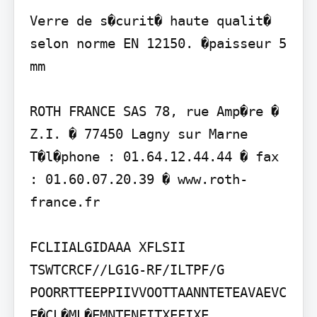
Verre de s�curit� haute qualit� 
selon norme EN 12150. �paisseur 5 
mm

ROTH FRANCE SAS 78, rue Amp�re � 
Z.I. � 77450 Lagny sur Marne 
T�l�phone : 01.64.12.44.44 � fax 
: 01.60.07.20.39 � www.roth-
france.fr

FCLIIALGIDAAA XFLSII 
TSWTCRCF//LG1G-RF/ILTPF/G

POORRTTEEPPIIVVOOTTAANNTETEAVAEVC
E�CL�ML�EMNTENFITXEFIXE
