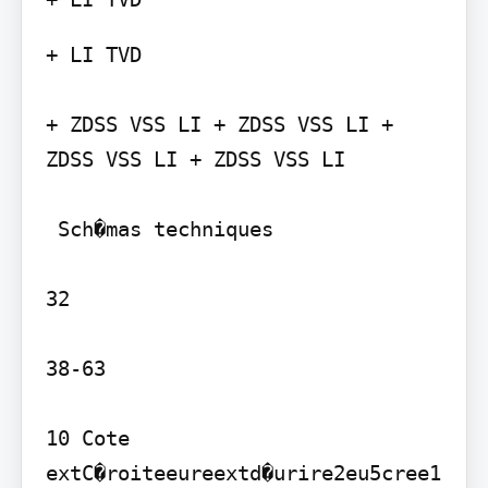
+ LI TVD

+ ZDSS VSS LI + ZDSS VSS LI + 
ZDSS VSS LI + ZDSS VSS LI

 Sch�mas techniques

32

38-63

10 Cote 
extC�roiteeureextd�urire2eu5cree1