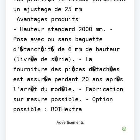
un ajustage de 25 mm

 Avantages produits

- Hauteur standard 2000 mm. - 
Pose avec ou sans baguette 
d'�tanch�it� de 6 mm de hauteur 
(livr�e de s�rie). - La 
fourniture des pi�ces d�tach�es 
est assur�e pendant 20 ans apr�s 
l'arr�t du mod�le. - Fabrication 
sur mesure possible. - Option 
possible : ROTHextra
Advertisements