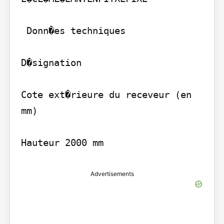
 Donn�es techniques

D�signation

Cote ext�rieure du receveur (en 
mm)

Advertisements