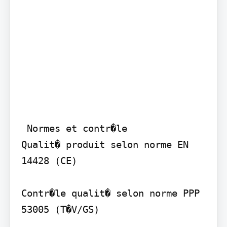
 Normes et contr�le

Qualit� produit selon norme EN 
14428 (CE)

Contr�le qualit� selon norme PPP 
53005 (T�V/GS)
