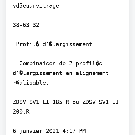
vd5euurvitrage

38-63 32

 Profil� d'�largissement

- Combinaison de 2 profil�s 
d'�largissement en alignement 
r�alisable.

ZDSV SV1 LI 185.R ou ZDSV SV1 LI 
200.R

6 janvier 2021 4:17 PM