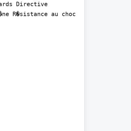
rds Directive 
ne R�sistance au choc 