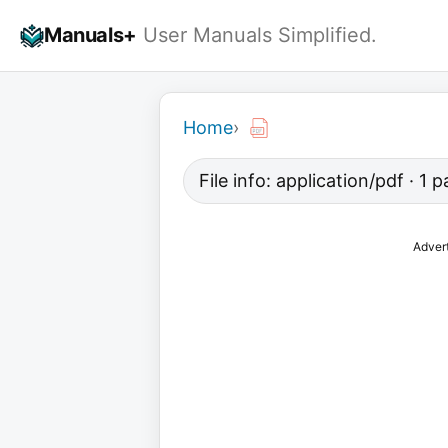
Skip
Manuals+
User Manuals Simplified.
to
content
Home
›
File info: application/pdf · 1
Adver