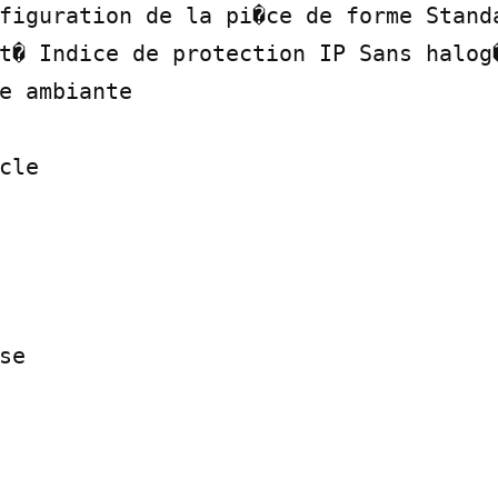
figuration de la pi�ce de forme Standa
t� Indice de protection IP Sans halog�
e ambiante

cle

e
