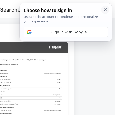
 Search
Upload
🔍
Search
for: