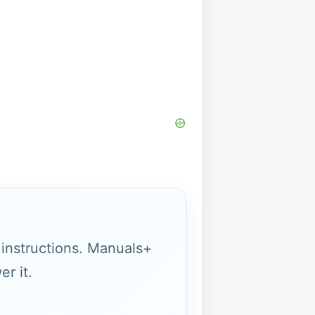
g instructions. Manuals+
r it.