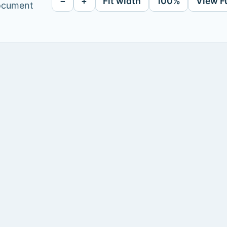
−
+
Fit width
100%
View F
document