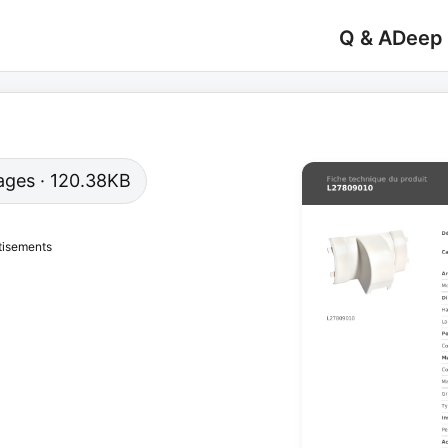
Q & A
Deep
 pages · 120.38KB
tisements