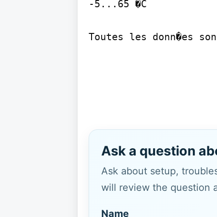
-5...65 �C

Toutes les donn�es son
Ask a question ab
Ask about setup, troubles
will review the question 
Name