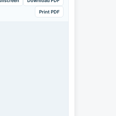
ullscreen
Download PDF
Print PDF