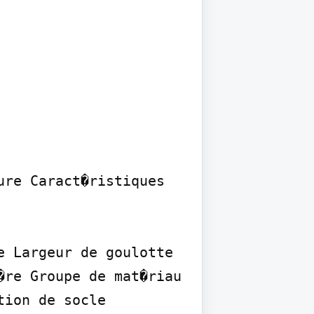
re Caract�ristiques 
 Largeur de goulotte 
re Groupe de mat�riau 
ion de socle 