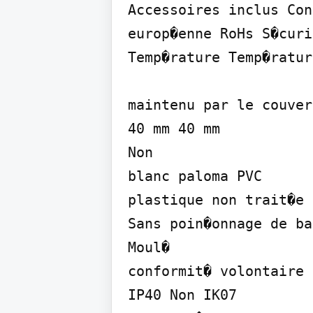
Accessoires inclus Con
europ�enne RoHs S�curi
Temp�rature Temp�ratur
maintenu par le couver
40 mm 40 mm

Non

blanc paloma PVC

plastique non trait�e

Sans poin�onnage de bas
Moul�

conformit� volontaire

IP40 Non IK07
