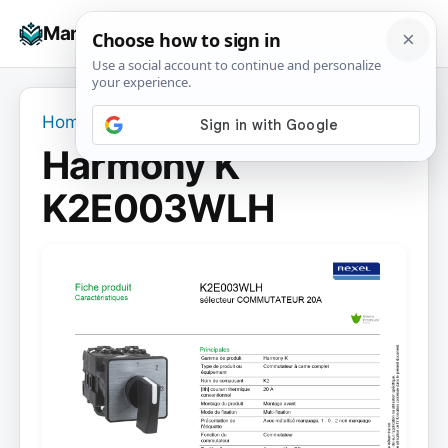
Skip
☰
Manuals+
to
To
content
na
Home
›
Harmony K K2E003WLH
Harmony K
K2E003WLH