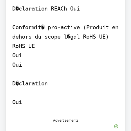
D�claration REACh Oui

Conformit� pro-active (Produit en 
dehors du scope l�gal RoHS UE) 
RoHS UE

Oui

Oui

D�claration

Oui
Advertisements