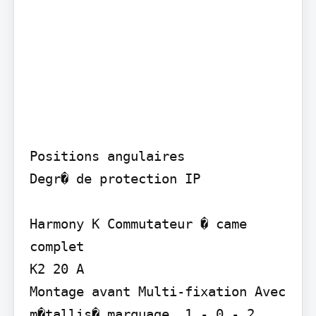
Positions angulaires

Degr� de protection IP

Harmony K Commutateur � came 
complet

K2 20 A

Montage avant Multi-fixation Avec 
m�tallis� marquage, 1 - 0 - 2 