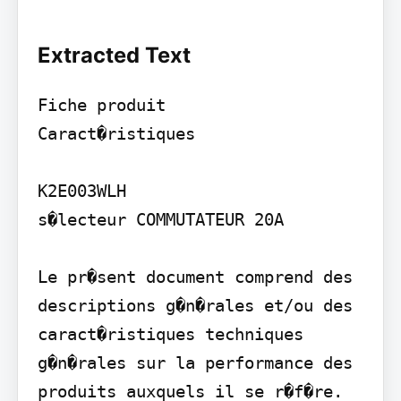
Extracted Text
Fiche produit

Caract�ristiques

K2E003WLH

s�lecteur COMMUTATEUR 20A

Le pr�sent document comprend des 
descriptions g�n�rales et/ou des 
caract�ristiques techniques 
g�n�rales sur la performance des 
produits auxquels il se r�f�re. 