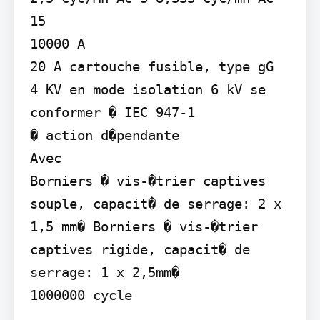
15

10000 A

20 A cartouche fusible, type gG

4 KV en mode isolation 6 kV se 
conformer � IEC 947-1

� action d�pendante

Avec

Borniers � vis-�trier captives 
souple, capacit� de serrage: 2 x 
1,5 mm� Borniers � vis-�trier 
captives rigide, capacit� de 
serrage: 1 x 2,5mm�
