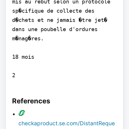
mis au rebut selon un protocole 
sp�cifique de collecte des 
d�chets et ne jamais �tre jet� 
dans une poubelle d'ordures 
m�nag�res.

18 mois

2

References
checkaproduct.se.com/DistantReque