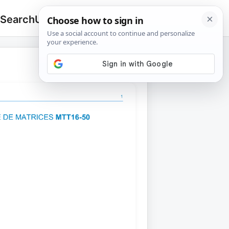
 Search
Upload
🔍
Search
for: