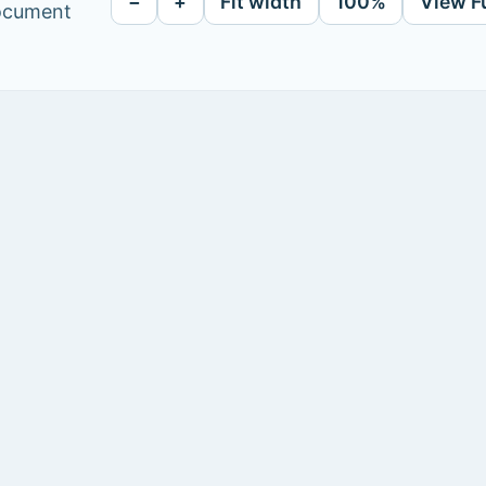
−
+
Fit width
100%
View F
document