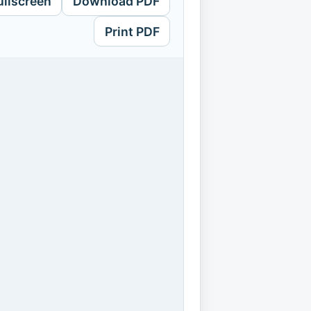
ullscreen
Download PDF
Print PDF