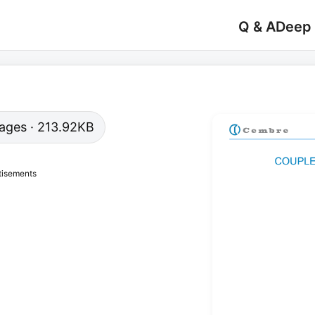
Q & A
Deep
 pages · 213.92KB
tisements