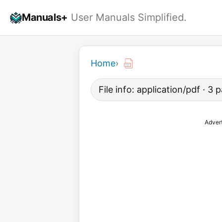
Skip
Manuals+
User Manuals Simplified.
to
content
Home
›
File info: application/pdf · 3
Adver