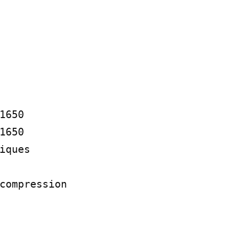
6­50

6­50

iques

compression
