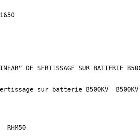
6­50

INEAR” DE SERTISSAGE SUR BATTERIE B500N
rtissage sur batterie B500­KV ­ B500­KV

­ RHM50
