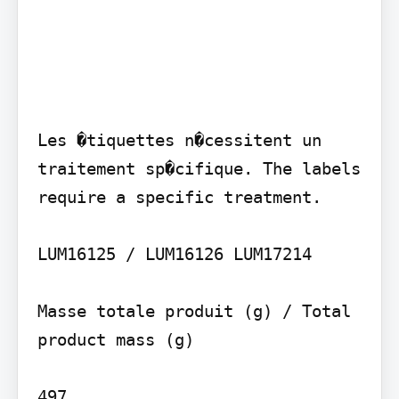
Les �tiquettes n�cessitent un 
traitement sp�cifique. The labels 
require a specific treatment.

LUM16125 / LUM16126 LUM17214

Masse totale produit (g) / Total 
product mass (g)

497
