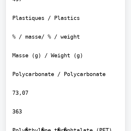
Plastiques / Plastics

% / masse/ % / weight

Masse (g) / Weight (g)

Polycarbonate / Polycarbonate

73,07

363

Poly�thyl�ne t�r�phtalate (PET)