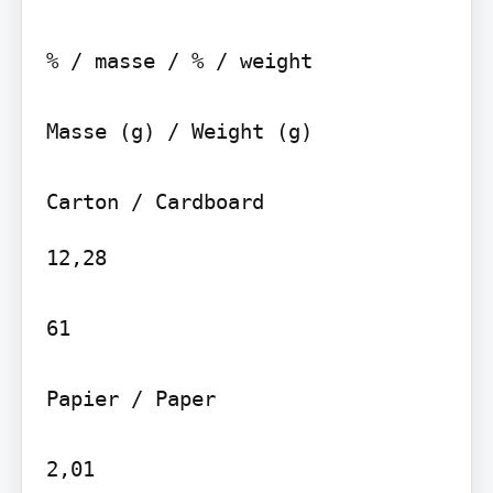
% / masse / % / weight

Masse (g) / Weight (g)

12,28

61

Papier / Paper

2,01
