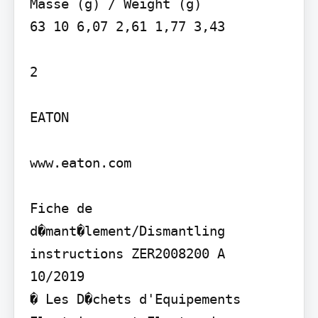
Masse (g) / Weight (g)

63 10 6,07 2,61 1,77 3,43

2

EATON

www.eaton.com

Fiche de 
d�mant�lement/Dismantling 
instructions ZER2008200 A

10/2019

� Les D�chets d'Equipements 