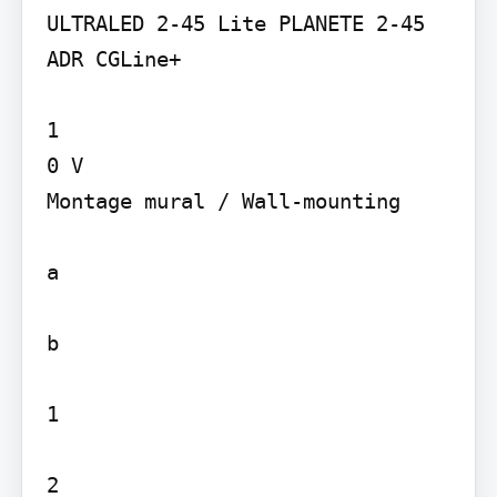
ULTRALED 2-45 Lite PLANETE 2-45 
ADR CGLine+

1

0 V

Montage mural / Wall-mounting

a

b

1

2