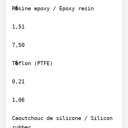
R�sine epoxy / Epoxy resin

1,51

7,50

T�flon (PTFE)

0,21

1,06

Caoutchouc de silicone / Silicon 
rubber
