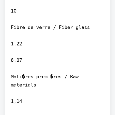
10

Fibre de verre / Fiber glass

1,22

6,07

Mati�res premi�res / Raw 
materials

1,14
