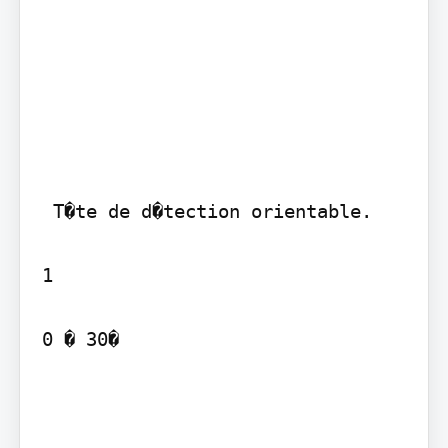
 T�te de d�tection orientable.

1

0 � 30�
