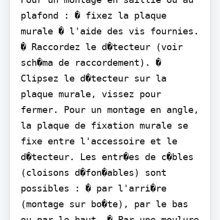
plafond : � fixez la plaque 
murale � l'aide des vis fournies. 
� Raccordez le d�tecteur (voir 
sch�ma de raccordement). � 
Clipsez le d�tecteur sur la 
plaque murale, vissez pour 
fermer. Pour un montage en angle, 
la plaque de fixation murale se 
fixe entre l'accessoire et le 
d�tecteur. Les entr�es de c�bles 
(cloisons d�fon�ables) sont 
possibles : � par l'arri�re 
(montage sur bo�te), par le bas 
ou par le haut. � Par une moulure 