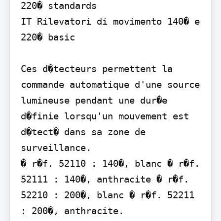
220� standards

IT Rilevatori di movimento 140� e 
220� basic

Ces d�tecteurs permettent la 
commande automatique d'une source 
lumineuse pendant une dur�e 
d�finie lorsqu'un mouvement est 
d�tect� dans sa zone de 
surveillance.

� r�f. 52110 : 140�, blanc � r�f. 
52111 : 140�, anthracite � r�f. 
52210 : 200�, blanc � r�f. 52211 
: 200�, anthracite.
