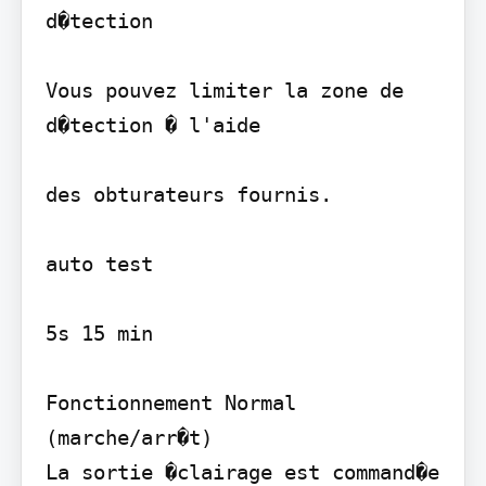
d�tection

Vous pouvez limiter la zone de 
d�tection � l'aide

des obturateurs fournis.

auto test

5s 15 min

Fonctionnement Normal 
(marche/arr�t)

La sortie �clairage est command�e 