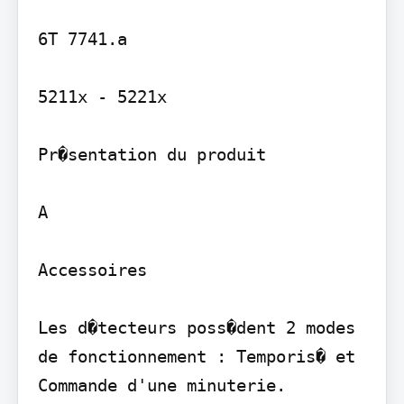
6T 7741.a

5211x - 5221x

Pr�sentation du produit

A

Accessoires

Les d�tecteurs poss�dent 2 modes 
de fonctionnement : Temporis� et 
Commande d'une minuterie.
