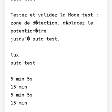
Testez et validez la Mode test :

zone de d�tection. d�placez le 
potentiom�tre 

jusqu'� auto test.

lux

auto test

5 min 5s

15 min

5 min 5s

15 min
