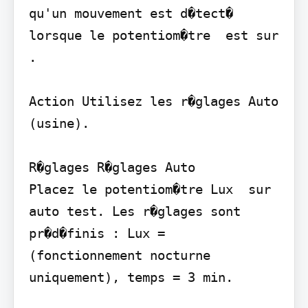
qu'un mouvement est d�tect� 
lorsque le potentiom�tre  est sur 
.

Action Utilisez les r�glages Auto 
(usine).

R�glages R�glages Auto

Placez le potentiom�tre Lux  sur

auto test. Les r�glages sont 
pr�d�finis : Lux = 
(fonctionnement nocturne 
uniquement), temps = 3 min.
