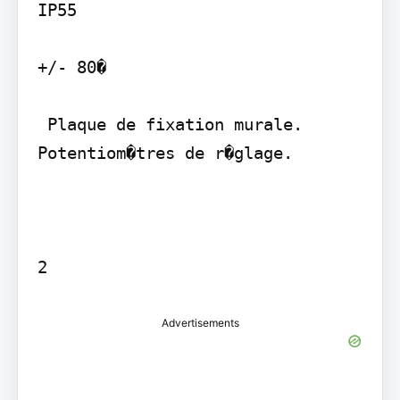
IP55

+/- 80�

 Plaque de fixation murale.  
Potentiom�tres de r�glage.

Advertisements