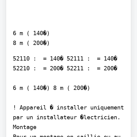
6 m ( 140�)

8 m ( 200�)
52110 :  = 140� 52111 :  = 140� 
52210 :  = 200� 52211 :  = 200�

6 m ( 140�) 8 m ( 200�)

! Appareil � installer uniquement 
par un installateur �lectricien.

Montage

Pour un montage en saillie ou au 