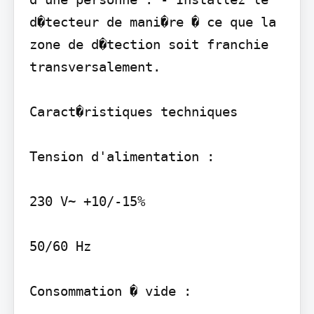
d�tecteur de mani�re � ce que la 
zone de d�tection soit franchie 
transversalement.

Caract�ristiques techniques

Tension d'alimentation :

230 V~ +10/-15%

50/60 Hz

Consommation � vide :
