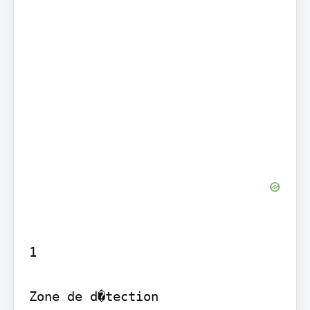
1

Zone de d�tection
