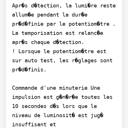
Apr�s d�tection, la lumi�re reste 
allum�e pendant la dur�e 
pr�d�finie par le potentiom�tre .

La temporisation est relanc�e 
apr�s chaque d�tection.

! Lorsque le potentiom�tre est 
sur auto test, les r�glages sont 
pr�d�finis.

Commande d'une minuterie Une 
impulsion est g�n�r�e toutes les 
10 secondes d�s lors que le 
niveau de luminosit� est jug� 
insuffisant et
