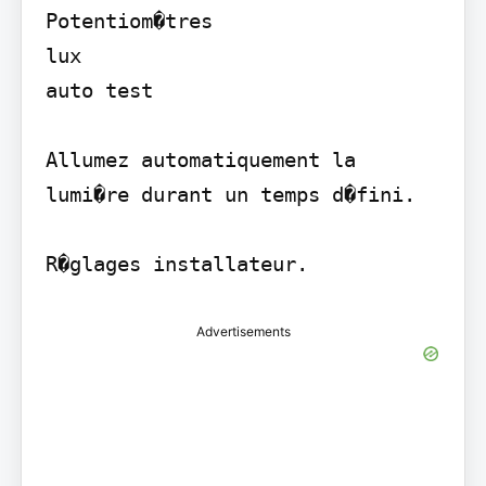
Potentiom�tres

lux

auto test

Allumez automatiquement la 
lumi�re durant un temps d�fini.

R�glages installateur.
Advertisements