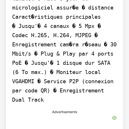
micrologiciel assur�e � distance

Caract�ristiques principales

� Jusqu'� 4 canaux � 5 Mpx � 
Codec H.265, H.264, MJPEG � 
Enregistrement cam�ra r�seau � 30 
Mbit/s � Plug & Play par 4 ports 
PoE � Jusqu'� 1 disque dur SATA 
(6 To max.) � Moniteur local 
VGAHDMI � Service P2P (connexion 
par code QR) � Enregistrement 
Dual Track
Advertisements