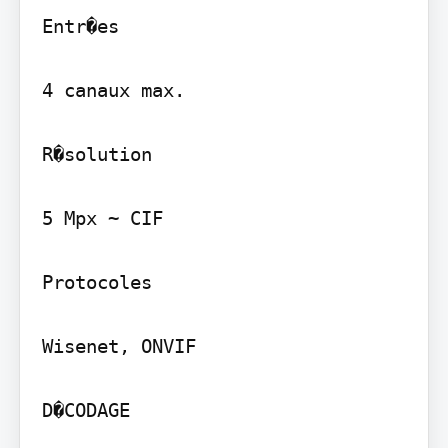
Entr�es

4 canaux max.

R�solution

5 Mpx ~ CIF

Protocoles

Wisenet, ONVIF

D�CODAGE