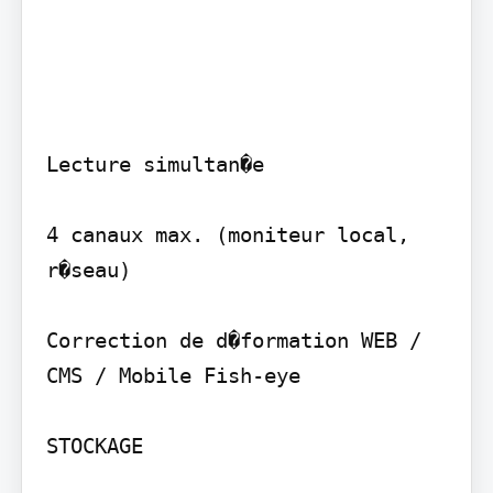
Lecture simultan�e

4 canaux max. (moniteur local, 
r�seau)

Correction de d�formation WEB / 
CMS / Mobile Fish-eye

STOCKAGE
