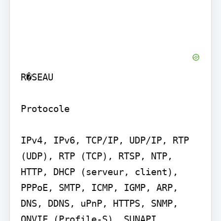
R�SEAU

Protocole

IPv4, IPv6, TCP/IP, UDP/IP, RTP 
(UDP), RTP (TCP), RTSP, NTP, 
HTTP, DHCP (serveur, client), 
PPPoE, SMTP, ICMP, IGMP, ARP, 
DNS, DDNS, uPnP, HTTPS, SNMP, 
ONVIF (Profile-S), SUNAPI 