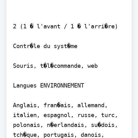
2 (1 � l'avant / 1 � l'arri�re)

Contr�le du syst�me

Souris, t�l�commande, web

Langues ENVIRONNEMENT

Anglais, fran�ais, allemand, 
italien, espagnol, russe, turc, 
polonais, n�erlandais, su�dois, 
tch�que, portugais, danois, 