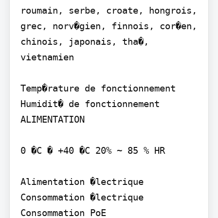
roumain, serbe, croate, hongrois, 
grec, norv�gien, finnois, cor�en, 
chinois, japonais, tha�, 
vietnamien

Temp�rature de fonctionnement

Humidit� de fonctionnement

ALIMENTATION

0 �C � +40 �C 20% ~ 85 % HR

Alimentation �lectrique 
Consommation �lectrique

Consommation PoE
