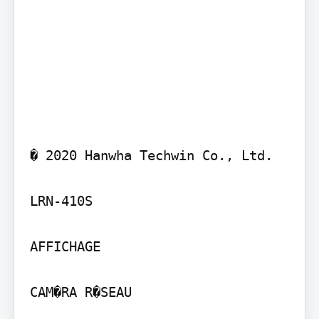
� 2020 Hanwha Techwin Co., Ltd.

LRN-410S

AFFICHAGE

CAM�RA R�SEAU
