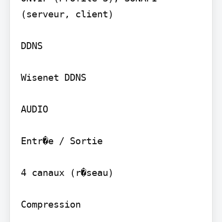
(serveur, client)

DDNS

Wisenet DDNS

AUDIO

Entr�e / Sortie

4 canaux (r�seau)

Compression
