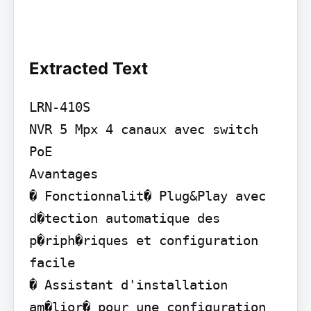
Extracted Text
LRN-410S

NVR 5 Mpx 4 canaux avec switch 
PoE

Avantages

� Fonctionnalit� Plug&Play avec 
d�tection automatique des 
p�riph�riques et configuration 
facile

� Assistant d'installation 
am�lior� pour une configuration 