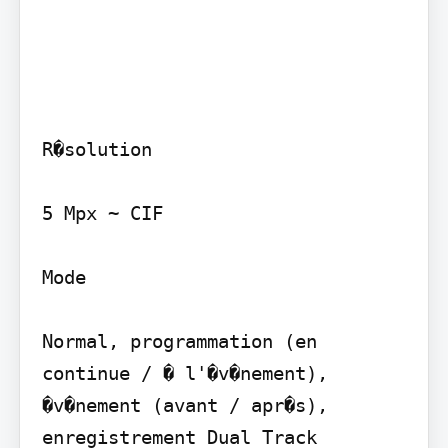
R�solution

5 Mpx ~ CIF

Mode

Normal, programmation (en 
continue / � l'�v�nement), 
�v�nement (avant / apr�s), 
enregistrement Dual Track
