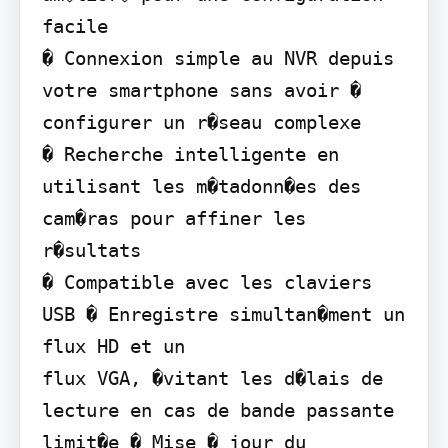
facile

� Connexion simple au NVR depuis 
votre smartphone sans avoir � 
configurer un r�seau complexe

� Recherche intelligente en 
utilisant les m�tadonn�es des 
cam�ras pour affiner les 
r�sultats

� Compatible avec les claviers 
USB � Enregistre simultan�ment un 
flux HD et un

flux VGA, �vitant les d�lais de 
lecture en cas de bande passante 
limit�e � Mise � jour du 