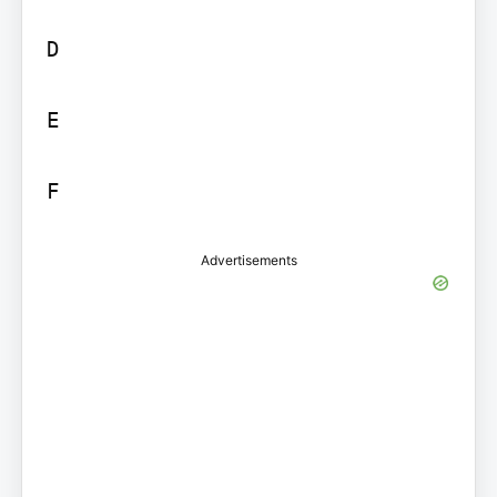
D

E

F
Advertisements