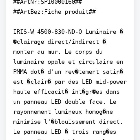
##ArtNr:SPI0000160## 
##ArtBez:Fiche produit##

IRIS-W 4500-830-ND-O Luminaire � 
�clairage direct/indirect � 
monter au mur. Le corps du 
luminaire opale et circulaire en 
PMMA dot� d'un rev�tement satin� 
est �clair� par des LED mid-power 
haute efficacit� int�gr�es dans 
un panneau LED double face. Le 
rayonnement lumineux homog�ne 
minimise l'�blouissement direct. 
Le panneau LED � trois rang�es 