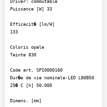
Driver: commutable

Puissance [W] 33

Efficacit� [lm/W]

133

Coloris opale

Teinte 830

Code art. SPI0000160

Dur�e de vie nominale-LED L80B50 
25� C [h] 50.000

Dimens. [mm]
