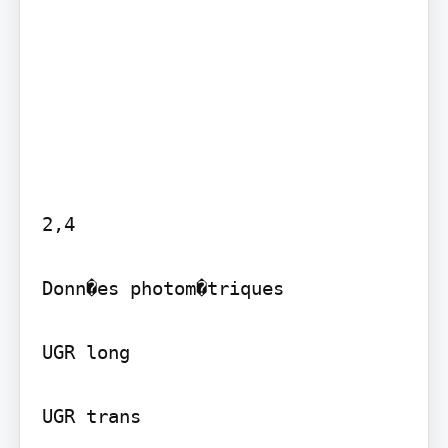
2,4

Donn�es photom�triques

UGR long

UGR trans
