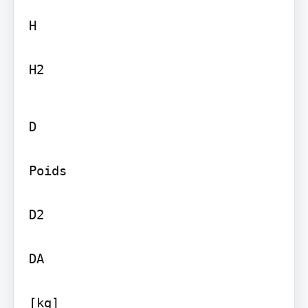
H

H2
D

Poids

D2

DA

[kg]
