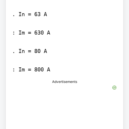
. In = 63 A

: Im = 630 A

. In = 80 A

Advertisements