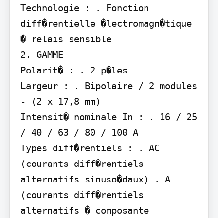
Technologie : . Fonction 
diff�rentielle �lectromagn�tique 
� relais sensible

2. GAMME

Polarit� : . 2 p�les

Largeur : . Bipolaire / 2 modules 
- (2 x 17,8 mm)

Intensit� nominale In : . 16 / 25 
/ 40 / 63 / 80 / 100 A

Types diff�rentiels : . AC 
(courants diff�rentiels 
alternatifs sinuso�daux) . A 
(courants diff�rentiels 
alternatifs � composante 