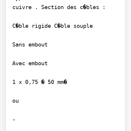
cuivre . Section des c�bles :

C�ble rigide C�ble souple

Sans embout

Avec embout

1 x 0,75 � 50 mm�

ou

-
