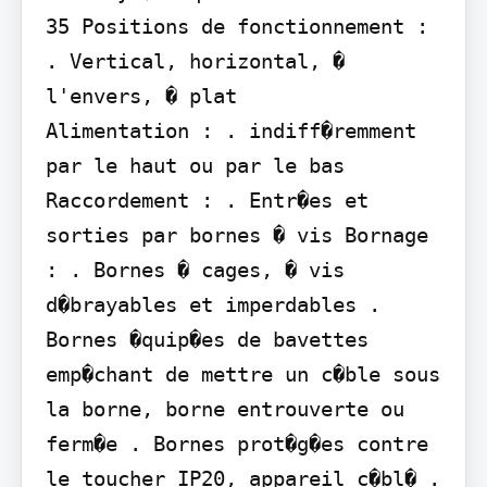
35 Positions de fonctionnement : 
. Vertical, horizontal, � 
l'envers, � plat

Alimentation : . indiff�remment 
par le haut ou par le bas 
Raccordement : . Entr�es et 
sorties par bornes � vis Bornage 
: . Bornes � cages, � vis 
d�brayables et imperdables . 
Bornes �quip�es de bavettes 
emp�chant de mettre un c�ble sous 
la borne, borne entrouverte ou 
ferm�e . Bornes prot�g�es contre 
le toucher IP20, appareil c�bl� . 