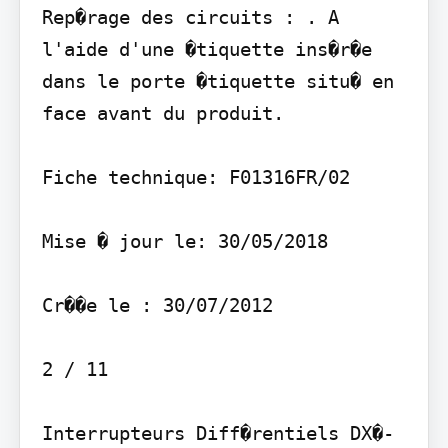
Rep�rage des circuits : . A 
l'aide d'une �tiquette ins�r�e 
dans le porte �tiquette situ� en 
face avant du produit.

Fiche technique: F01316FR/02

Mise � jour le: 30/05/2018

Cr��e le : 30/07/2012

2 / 11

Interrupteurs Diff�rentiels DX�-