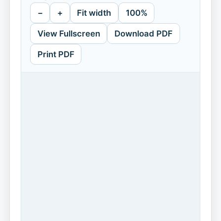
−
+
Fit width
100%
View Fullscreen
Download PDF
Print PDF