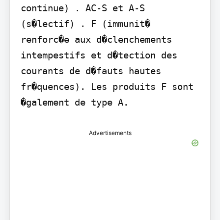
continue) . AC-S et A-S 
(s�lectif) . F (immunit� 
renforc�e aux d�clenchements 
intempestifs et d�tection des 
courants de d�fauts hautes 
fr�quences). Les produits F sont 
�galement de type A.
Advertisements