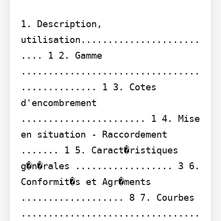
1. Description, 
utilisation......................
.... 1 2. Gamme 
.................................
.............. 1 3. Cotes 
d'encombrement 
....................... 1 4. Mise 
en situation - Raccordement 
....... 1 5. Caract�ristiques 
g�n�rales .................. 3 6. 
Conformit�s et Agr�ments 
................... 8 7. Courbes 
.................................