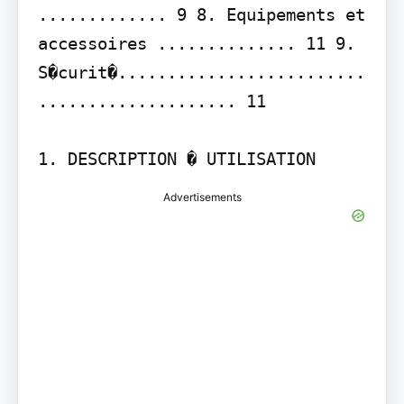
............. 9 8. Equipements et 
accessoires .............. 11 9. 
S�curit�.........................
.................... 11

1. DESCRIPTION � UTILISATION
Advertisements