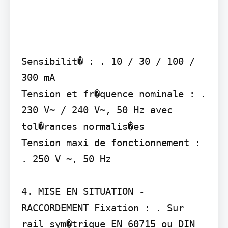
Sensibilit� : . 10 / 30 / 100 / 
300 mA

Tension et fr�quence nominale : . 
230 V~ / 240 V~, 50 Hz avec 
tol�rances normalis�es

Tension maxi de fonctionnement : 
. 250 V ~, 50 Hz

4. MISE EN SITUATION - 
RACCORDEMENT Fixation : . Sur 
rail sym�trique EN 60715 ou DIN 