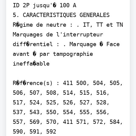
ID 2P jusqu'� 100 A

5. CARACTERISTIQUES GENERALES 
R�gime de neutre : . IT, TT et TN 
Marquages de l'interrupteur 
diff�rentiel : . Marquage � Face 
avant � par tampographie 
ineffa�able

R�f�rence(s) : 411 500, 504, 505, 
506, 507, 508, 514, 515, 516, 
517, 524, 525, 526, 527, 528, 
537, 543, 550, 554, 555, 556, 
557, 569, 570, 411 571, 572, 584, 
590, 591, 592
