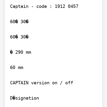
Captain - code : 1912 0457

60� 30�

60� 30�

� 290 mm

60 mm

CAPTAIN version on / off
