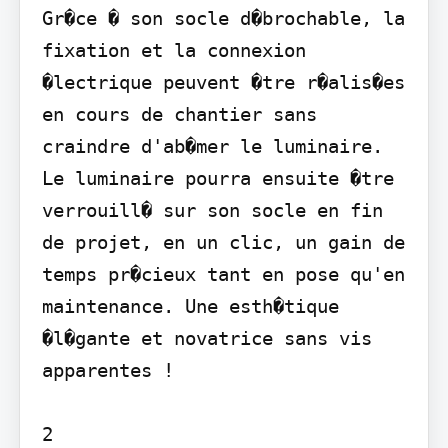
Gr�ce � son socle d�brochable, la 
fixation et la connexion 
�lectrique peuvent �tre r�alis�es 
en cours de chantier sans 
craindre d'ab�mer le luminaire. 
Le luminaire pourra ensuite �tre 
verrouill� sur son socle en fin 
de projet, en un clic, un gain de 
temps pr�cieux tant en pose qu'en 
maintenance. Une esth�tique 
�l�gante et novatrice sans vis 
apparentes !

2
