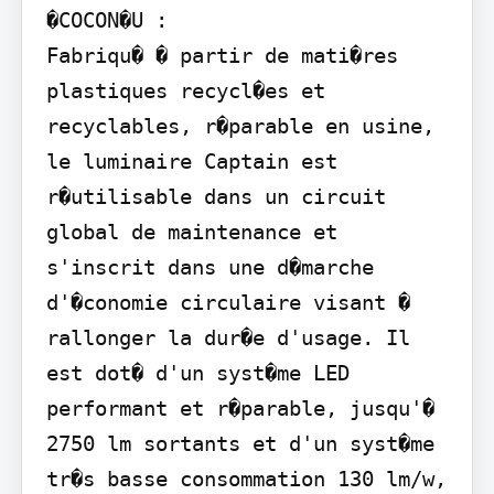
�COCON�U :

Fabriqu� � partir de mati�res 
plastiques recycl�es et 
recyclables, r�parable en usine, 
le luminaire Captain est 
r�utilisable dans un circuit 
global de maintenance et 
s'inscrit dans une d�marche 
d'�conomie circulaire visant � 
rallonger la dur�e d'usage. Il 
est dot� d'un syst�me LED 
performant et r�parable, jusqu'� 
2750 lm sortants et d'un syst�me 
tr�s basse consommation 130 lm/w, 