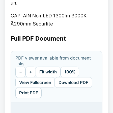
un.
CAPTAIN Noir LED 1300lm 3000K
Ã290mm Securlite
Full PDF Document
PDF viewer available from document
links.
−
+
Fit width
100%
View Fullscreen
Download PDF
Print PDF