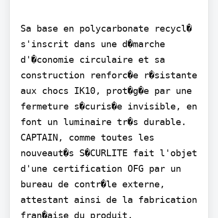
Sa base en polycarbonate recycl� 
s'inscrit dans une d�marche 
d'�conomie circulaire et sa 
construction renforc�e r�sistante 
aux chocs IK10, prot�g�e par une 
fermeture s�curis�e invisible, en 
font un luminaire tr�s durable.

CAPTAIN, comme toutes les 
nouveaut�s S�CURLITE fait l'objet 
d'une certification OFG par un 
bureau de contr�le externe, 
attestant ainsi de la fabrication 
fran�aise du produit.
