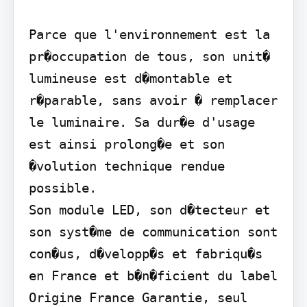
Parce que l'environnement est la 
pr�occupation de tous, son unit� 
lumineuse est d�montable et 
r�parable, sans avoir � remplacer 
le luminaire. Sa dur�e d'usage 
est ainsi prolong�e et son 
�volution technique rendue 
possible.

Son module LED, son d�tecteur et 
son syst�me de communication sont 
con�us, d�velopp�s et fabriqu�s 
en France et b�n�ficient du label 
Origine France Garantie, seul 