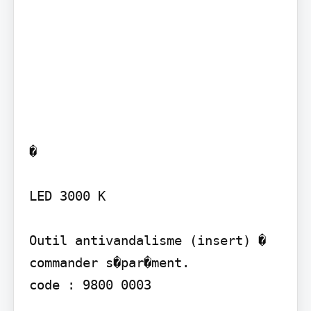
�

LED 3000 K

Outil antivandalisme (insert) � 
commander s�par�ment.

code : 9800 0003
