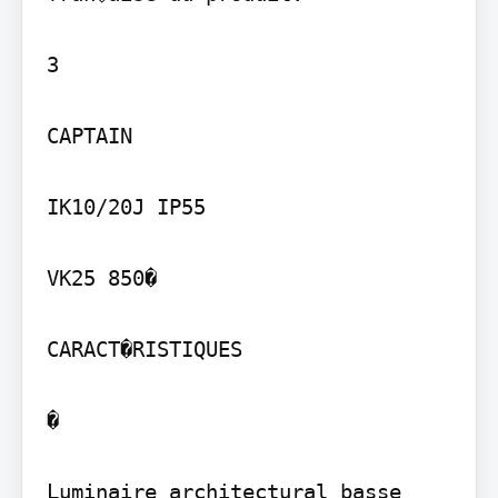
3

CAPTAIN

IK10/20J IP55

VK25 850�

CARACT�RISTIQUES

�

Luminaire architectural basse 