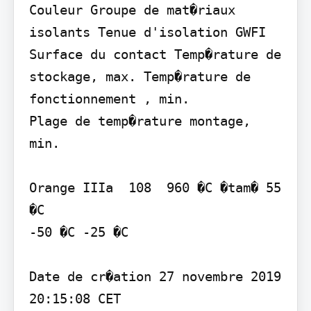
Couleur Groupe de mat�riaux 
isolants Tenue d'isolation GWFI 
Surface du contact Temp�rature de 
stockage, max. Temp�rature de 
fonctionnement , min.

Plage de temp�rature montage, 
min.

Orange IIIa  108  960 �C �tam� 55 
�C

-50 �C -25 �C

Date de cr�ation 27 novembre 2019 
20:15:08 CET
