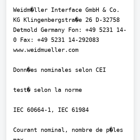
Weidm�ller Interface GmbH & Co. 
KG Klingenbergstra�e 26 D-32758 
Detmold Germany Fon: +49 5231 14-
0 Fax: +49 5231 14-292083 
www.weidmueller.com

Donn�es nominales selon CEI

test� selon la norme

IEC 60664-1, IEC 61984

Courant nominal, nombre de p�les 
max.
