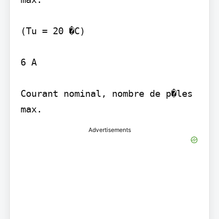
(Tu = 20 �C)

6 A

Courant nominal, nombre de p�les 
max.
Advertisements