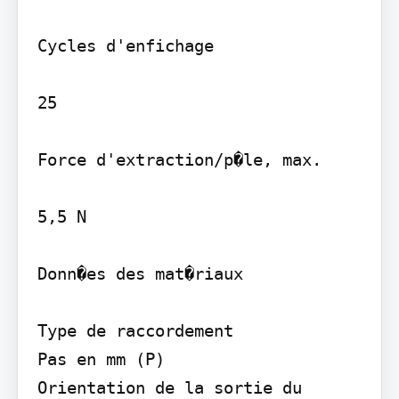
Cycles d'enfichage

25

Force d'extraction/p�le, max.

5,5 N

Donn�es des mat�riaux

Type de raccordement

Pas en mm (P)

Orientation de la sortie du 