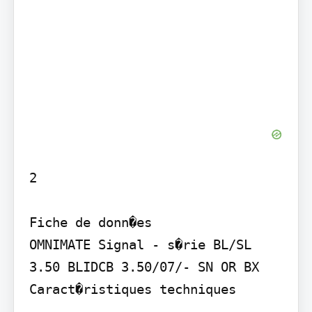
2

Fiche de donn�es

OMNIMATE Signal - s�rie BL/SL 
3.50 BLIDCB 3.50/07/- SN OR BX

Caract�ristiques techniques
