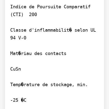
Indice de Poursuite Comparatif 
(CTI)  200

Classe d'inflammabilit� selon UL 
94 V-0

Mat�riau des contacts

CuSn

Temp�rature de stockage, min.

-25 �C