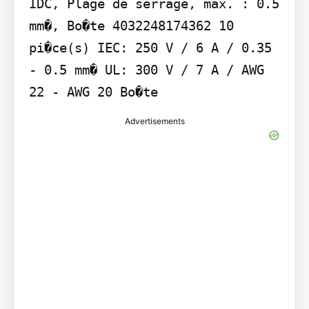
IDC, Plage de serrage, max. : 0.5 
mm�, Bo�te 4032248174362 10 
pi�ce(s) IEC: 250 V / 6 A / 0.35 
- 0.5 mm� UL: 300 V / 7 A / AWG 
22 - AWG 20 Bo�te
Advertisements