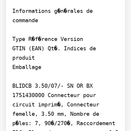
Informations g�n�rales de 
commande

Type R�f�rence Version

GTIN (EAN) Qt�. Indices de 
produit

Emballage

BLIDCB 3.50/07/- SN OR BX 
1751430000 Connecteur pour 
circuit imprim�, Connecteur 
femelle, 3.50 mm, Nombre de 
p�les: 7, 90�/270�, Raccordement 