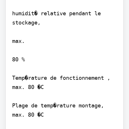
humidit� relative pendant le 
stockage,

max.

80 %

Temp�rature de fonctionnement , 
max. 80 �C

Plage de temp�rature montage, 
max. 80 �C
