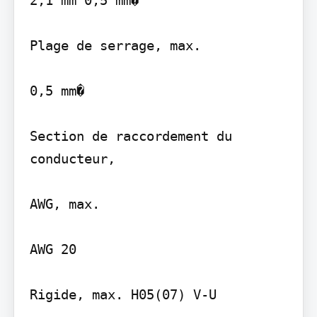
2,1 mm 0,5 mm�

Plage de serrage, max.

0,5 mm�

Section de raccordement du 
conducteur,

AWG, max.

AWG 20

Rigide, max. H05(07) V-U
