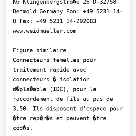
KG Klingenbergstra�e 26 D-32758 
Detmold Germany Fon: +49 5231 14-
0 Fax: +49 5231 14-292083 
www.weidmueller.com

Figure similaire

Connecteurs femelles pour 
traitement rapide avec 
connecteurs � isolation 
d�pla�able (IDC), pour le 
raccordement de fils au pas de 
3,50. Ils disposent d'espace pour 
�tre rep�r�s et peuvent �tre 
cod�s.
