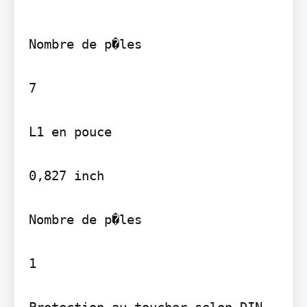
Nombre de p�les

7

L1 en pouce

0,827 inch

Nombre de p�les

1
