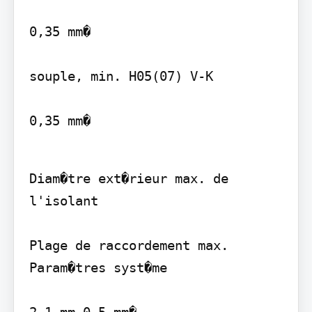
0,35 mm�

souple, min. H05(07) V-K

0,35 mm�
Diam�tre ext�rieur max. de 
l'isolant

Plage de raccordement max.

Param�tres syst�me
