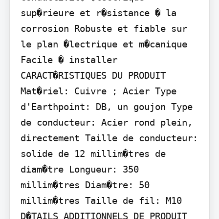
sup�rieure et r�sistance � la 
corrosion Robuste et fiable sur 
le plan �lectrique et m�canique 
Facile � installer

CARACT�RISTIQUES DU PRODUIT

Mat�riel: Cuivre ; Acier Type 
d'Earthpoint: DB, un goujon Type 
de conducteur: Acier rond plein, 
directement Taille de conducteur: 
solide de 12 millim�tres de 
diam�tre Longueur: 350 
millim�tres Diam�tre: 50 
millim�tres Taille de fil: M10

D�TAILS ADDITIONNELS DE PRODUIT
