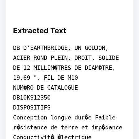
Extracted Text
DB D'EARTHBRIDGE, UN GOUJON, 
ACIER ROND PLEIN, DROIT, SOLIDE 
DE 12 MILLIM�TRES DE DIAM�TRE, 
19.69 ", FIL DE M10

NUM�RO DE CATALOGUE

DB10KS12350

DISPOSITIFS

Conception longue dur�e Faible 
r�sistance de terre et imp�dance 
Conductivit� �lectrique 