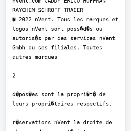
nVent.com CADDY ERICO HOFFMAN 
RAYCHEM SCHROFF TRACER

� 2022 nVent. Tous les marques et 
logos nVent sont poss�d�s ou 
autoris�s par des services nVent 
Gmbh ou ses filiales. Toutes 
autres marques

2

d�pos�es sont la propri�t� de 
leurs propri�taires respectifs.

r�servations nVent la droite de 