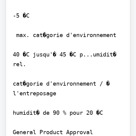
-5 �C

 max. cat�gorie d'environnement

40 �C jusqu'� 45 �C p...umidit� 
rel.

cat�gorie d'environnement / � 
l'entreposage

humidit� de 90 % pour 20 �C

General Product Approval
