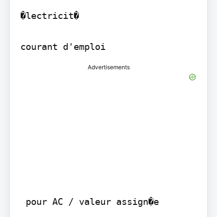
�lectricit�

Advertisements
 pour AC / valeur assign�e
