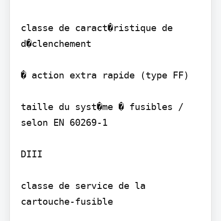
classe de caract�ristique de 
d�clenchement

� action extra rapide (type FF)

taille du syst�me � fusibles / 
selon EN 60269-1

DIII

classe de service de la 
cartouche-fusible
