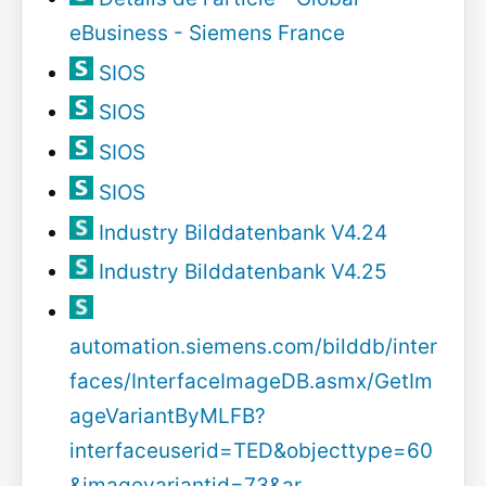
eBusiness - Siemens France
SIOS
SIOS
SIOS
SIOS
Industry Bilddatenbank V4.24
Industry Bilddatenbank V4.25
automation.siemens.com/bilddb/inter
faces/InterfaceImageDB.asmx/GetIm
ageVariantByMLFB?
interfaceuserid=TED&objecttype=60
&imagevariantid=73&ar…