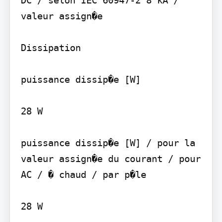
valeur assign�e

Dissipation

puissance dissip�e [W]

28 W

puissance dissip�e [W] / pour la 
valeur assign�e du courant / pour 
AC / � chaud / par p�le

28 W
