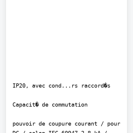
IP20, avec cond...rs raccord�s

Capacit� de commutation

pouvoir de coupure courant / pour 
DC / selon IEC 60947-2 8 kA / 